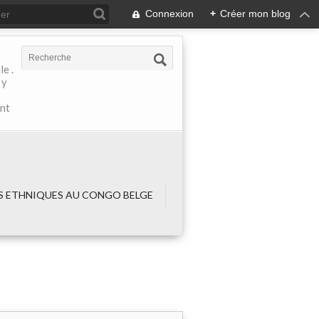
Connexion
+
Créer mon blog
e .
 y
ant
 ETHNIQUES AU CONGO BELGE