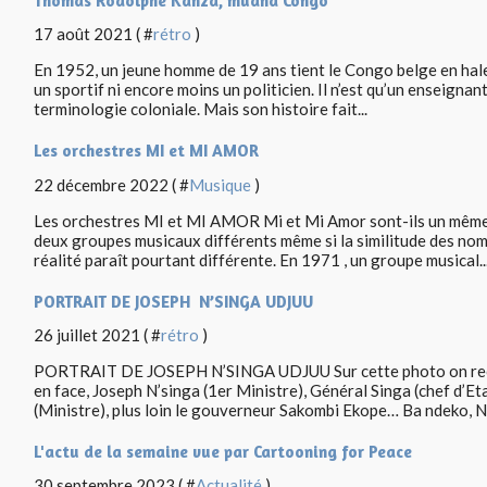
Thomas Rodolphe Kanza, muana Congo
17 août 2021 ( #
rétro
)
En 1952, un jeune homme de 19 ans tient le Congo belge en haleine
un sportif ni encore moins un politicien. Il n’est qu’un enseignan
terminologie coloniale. Mais son histoire fait...
Les orchestres MI et MI AMOR
22 décembre 2022 ( #
Musique
)
Les orchestres MI et MI AMOR Mi et Mi Amor sont-ils un même 
deux groupes musicaux différents même si la similitude des nom
réalité paraît pourtant différente. En 1971 , un groupe musical..
PORTRAIT DE JOSEPH N’SINGA UDJUU
26 juillet 2021 ( #
rétro
)
PORTRAIT DE JOSEPH N’SINGA UDJUU Sur cette photo on recon
en face, Joseph N’singa (1er Ministre), Général Singa (chef d’E
(Ministre), plus loin le gouverneur Sakombi Ekope… Ba ndeko, N’
L'actu de la semaine vue par Cartooning for Peace
30 septembre 2023 ( #
Actualité
)