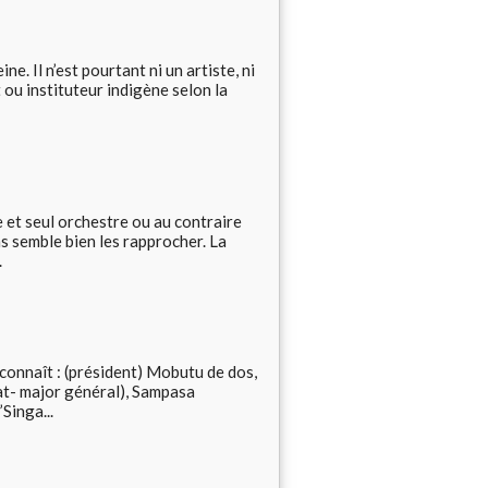
. Il n’est pourtant ni un artiste, ni
t ou instituteur indigène selon la
et seul orchestre ou au contraire
s semble bien les rapprocher. La
.
naît : (président) Mobutu de dos,
tat- major général), Sampasa
Singa...