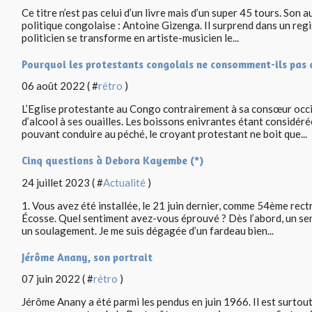
Ce titre n’est pas celui d’un livre mais d’un super 45 tours. Son 
politique congolaise : Antoine Gizenga. Il surprend dans un regis
politicien se transforme en artiste-musicien le...
Pourquoi les protestants congolais ne consomment-ils pas 
06 août 2022 ( #
rétro
)
L’Eglise protestante au Congo contrairement à sa consœur occ
d’alcool à ses ouailles. Les boissons enivrantes étant considé
pouvant conduire au péché, le croyant protestant ne boit que...
Cinq questions à Debora Kayembe (*)
24 juillet 2023 ( #
Actualité
)
1. Vous avez été installée, le 21 juin dernier, comme 54ème rect
Écosse. Quel sentiment avez-vous éprouvé ? Dès l’abord, un sent
un soulagement. Je me suis dégagée d’un fardeau bien...
Jérôme Anany, son portrait
07 juin 2022 ( #
rétro
)
Jérôme Anany a été parmi les pendus en juin 1966. Il est surtou