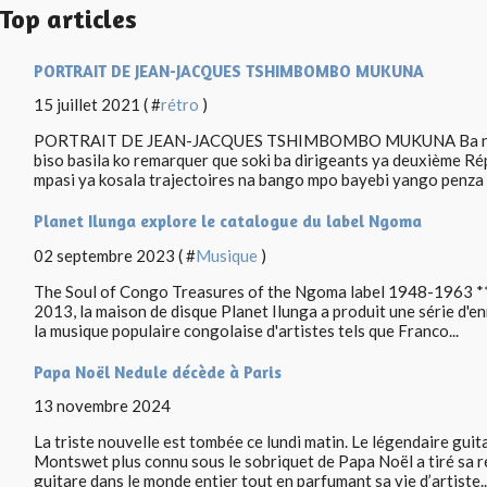
Top articles
PORTRAIT DE JEAN-JACQUES TSHIMBOMBO MUKUNA
15 juillet 2021 ( #
rétro
)
PORTRAIT DE JEAN-JACQUES TSHIMBOMBO MUKUNA Ba ndeko, 
biso basila ko remarquer que soki ba dirigeants ya deuxième Ré
mpasi ya kosala trajectoires na bango mpo bayebi yango penza m
Planet Ilunga explore le catalogue du label Ngoma
02 septembre 2023 ( #
Musique
)
The Soul of Congo Treasures of the Ngoma label 1948-1963 ** 
2013, la maison de disque Planet Ilunga a produit une série d'en
la musique populaire congolaise d'artistes tels que Franco...
Papa Noël Nedule décède à Paris
13 novembre 2024
La triste nouvelle est tombée ce lundi matin. Le légendaire gui
Montswet plus connu sous le sobriquet de Papa Noël a tiré sa r
guitare dans le monde entier tout en parfumant sa vie d’artiste..