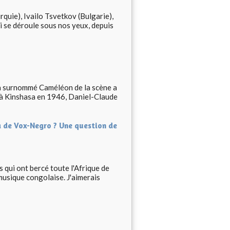
uie), Ivailo Tsvetkov (Bulgarie),
i se déroule sous nos yeux, depuis
 a surnommé Caméléon de la scène a
é à Kinshasa en 1946, Daniel-Claude
a de Vox-Negro ? Une question de
 qui ont bercé toute l'Afrique de
musique congolaise. J'aimerais