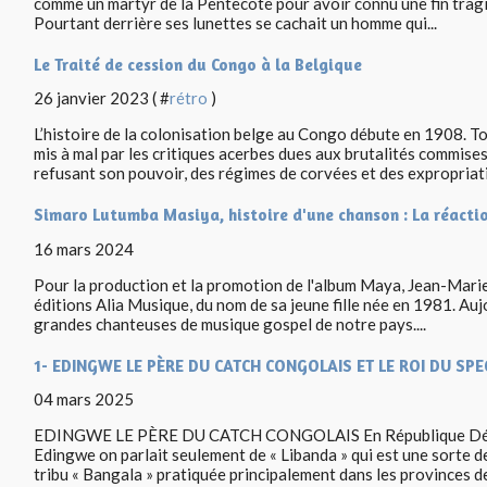
comme un martyr de la Pentecôte pour avoir connu une fin tragi
Pourtant derrière ses lunettes se cachait un homme qui...
Le Traité de cession du Congo à la Belgique
26 janvier 2023 ( #
rétro
)
L’histoire de la colonisation belge au Congo débute en 1908. T
mis à mal par les critiques acerbes dues aux brutalités commise
refusant son pouvoir, des régimes de corvées et des expropriati
Simaro Lutumba Masiya, histoire d'une chanson : La réact
16 mars 2024
Pour la production et la promotion de l'album Maya, Jean-Marie 
éditions Alia Musique, du nom de sa jeune fille née en 1981. Aujo
grandes chanteuses de musique gospel de notre pays....
1- EDINGWE LE PÈRE DU CATCH CONGOLAIS ET LE ROI DU SP
04 mars 2025
EDINGWE LE PÈRE DU CATCH CONGOLAIS En République Dém
Edingwe on parlait seulement de « Libanda » qui est une sorte de
tribu « Bangala » pratiquée principalement dans les provinces de 