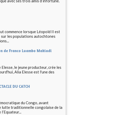
que avec ses trois amis d’infortune.
out commence lorsque Léopold II est
s sur les populations autochtones
ons...
ion de Franco Luambo Makiadi
Elesse, le jeune producteur, crée les
urd'hui, Alia Elesse est l'une des
ECTACLE DU CATCH
ocratique du Congo, avant
 lutte traditionnelle congolaise de la
l’Equateur...