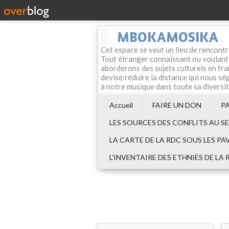
MBOKAMOSIKA
Cet espace se veut un lieu de rencontr
Tout étranger connaissant ou voulant f
aborderons des sujets culturels en fran
devise:réduire la distance qui nous sép
à notre musique dans toute sa diversi
Accueil
FAIRE UN DON
P
LES SOURCES DES CONFLITS AU S
LA CARTE DE LA RDC SOUS LES PA
L'INVENTAIRE DES ETHNIES DE LA 