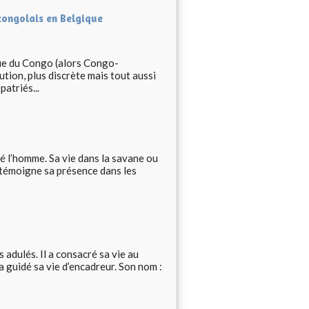
congolais en Belgique
ue du Congo (alors Congo-
ution, plus discrète mais tout aussi
patriés...
né l’homme. Sa vie dans la savane ou
n témoigne sa présence dans les
s adulés. Il a consacré sa vie au
a guidé sa vie d’encadreur. Son nom :