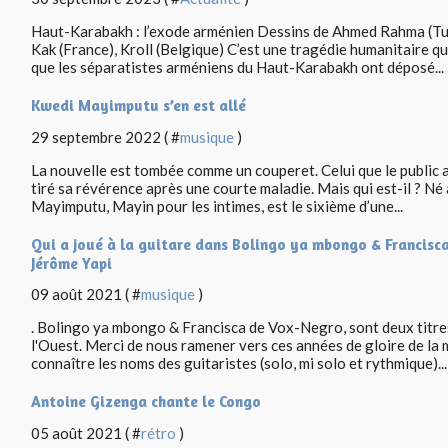
Haut-Karabakh : l’exode arménien Dessins de Ahmed Rahma (Turq
Kak (France), Kroll (Belgique) C’est une tragédie humanitaire qu
que les séparatistes arméniens du Haut-Karabakh ont déposé...
Kwedi Mayimputu s’en est allé
29 septembre 2022 ( #
musique
)
La nouvelle est tombée comme un couperet. Celui que le public
tiré sa révérence après une courte maladie. Mais qui est-il ? N
Mayimputu, Mayin pour les intimes, est le sixième d’une...
Qui a joué à la guitare dans Bolingo ya mbongo & Francisc
Jérôme Yapi
09 août 2021 ( #
musique
)
. Bolingo ya mbongo & Francisca de Vox-Negro, sont deux titres
l'Ouest. Merci de nous ramener vers ces années de gloire de la 
connaître les noms des guitaristes (solo, mi solo et rythmique)...
Antoine Gizenga chante le Congo
05 août 2021 ( #
rétro
)