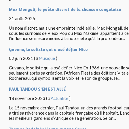
Max Mongali, le poète discret de la chanson congolaise
31 août 2025
Un nom discret, mais une empreinte indélébile. Max Mongali, de
sous les surnoms de Vieux Pop ou Max Maxime, appartient à cet
l’influence se mesure moins à la notoriété qu’à la profondeur...
Guvano, le soliste qui a osé défier Nico
02 juin 2021 ( #
Musique
)
Guvano, le soliste qui a osé défier Nico En 1966, une nouvelle 
seulement après sa création, l’African Fiesta des éditions Vita 
Rochereau, qui symbolisent la voix et le son de groupe, se...
PAUL TANDOU S'EN EST ALLÉ
18 novembre 2023 ( #
Actualité
)
Le 15 novembre dernier, Paul Tandou, un des grands footballe
a tiré sa révérence dans la capitale française où il habitait. L'a
les meilleurs gardiens d’Afrique de sa génération. Selon...