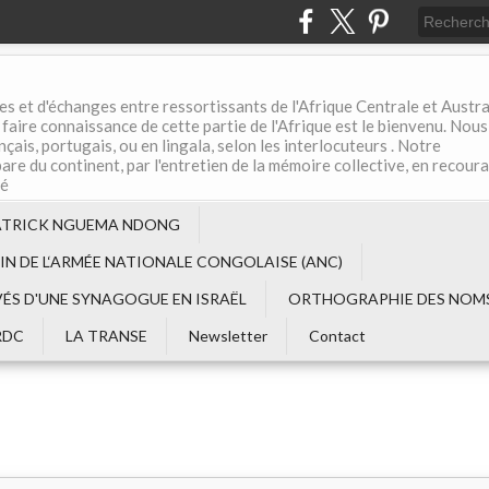
es et d'échanges entre ressortissants de l'Afrique Centrale et Austral
aire connaissance de cette partie de l'Afrique est le bienvenu. Nous
çais, portugais, ou en lingala, selon les interlocuteurs . Notre
are du continent, par l'entretien de la mémoire collective, en recour
té
ATRICK NGUEMA NDONG
EIN DE L‘ARMÉE NATIONALE CONGOLAISE (ANC)
VÉS D'UNE SYNAGOGUE EN ISRAËL
ORTHOGRAPHIE DES NOMS
RDC
LA TRANSE
Newsletter
Contact