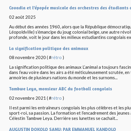
Covadia et l’épopée musicale des orchestres des étudiants 
02 août 2025
Au début des années 1960, alors que la République démocratiq
Léopoldville) s’émancipe du joug colonial belge, une autre révol
profonde, voit le jour dans les milieux estudiantins congolais ex
La signification politique des animaux
08 novembre 2020 ( #
rétro
)
La signification politique des animaux L’animal a toujours fasci
dans l’eau voire dans les airs a été méticuleusement scrutée, e
armoiries de plusieurs nations du monde et les surnoms...
Tambwe Leya, monsieur ABC du football congolais
02 novembre 2021 ( #
rétro
)
Il est parmi les entraîneurs congolais les plus célèbres et les plu
sport-roi, sa passion. La formation et l’encadrement des jeunes 
Célestin Tambwe Leya. Derrière ses lunettes se cachait...
AUGUSTIN DOKOLO SANU: PAR EMMANUEL KANDOLO