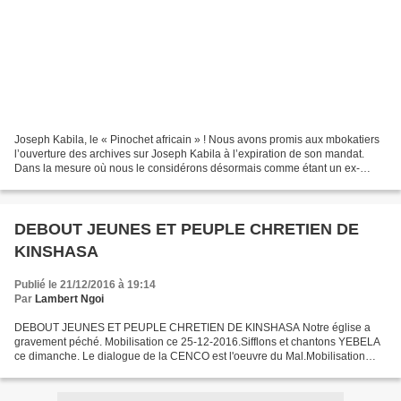
Joseph Kabila, le « Pinochet africain » ! Nous avons promis aux mbokatiers
l’ouverture des archives sur Joseph Kabila à l’expiration de son mandat.
Dans la mesure où nous le considérons désormais comme étant un ex-
président de la RDC, nous avons jugé...
DEBOUT JEUNES ET PEUPLE CHRETIEN DE
KINSHASA
Publié le 21/12/2016 à 19:14
Par
Lambert Ngoi
DEBOUT JEUNES ET PEUPLE CHRETIEN DE KINSHASA Notre église a
gravement péché. Mobilisation ce 25-12-2016.Sifflons et chantons YEBELA
ce dimanche. Le dialogue de la CENCO est l'oeuvre du Mal.Mobilisation
générale le 25 décembre 2016 dans toutes les paroisses...