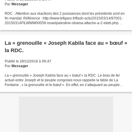
Par
Messager
RDC : Attention aux réactions des 2 puissances dont les présidents sont en
fin mandat. Référence : http://www.lefigaro.fr/flash-actu/2015/03/14/97001-
20150314FILWWW00058-israelpalestine-obama-attache-a-2-etats.php
Référence : http://www.24heures.ch/monde/hollande-gracie-totalement-
jacqueline-sauvage/story/21548683...
La « grenouille » Joseph Kabila face au « bœuf »
la RDC.
Publié le 28/12/2016 à 09:47
Par
Messager
La « grenouille » Joseph Kabila face au « bœuf » la RDC. Le bras de fer
actuel entre Joseph et le peuple congolais nous rappelle la fable de La
Fontaine , « la grenouille et le bœuf ». En effet, en s’attaquant au peuple
congolais, Joseph Kabila veut se...