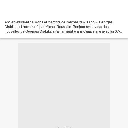
Ancien étudiant de Mons et membre de l’orchestre « Kebo », Georges
Diabika est recherché par Michel Roussille. Bonjour avez-vous des
nouvelles de Georges Diabika ? j'ai fait quatre ans d'université avec lui 67-
71 à Mons ( https://portail.umons.ac.be/en2/pages/default.aspx...