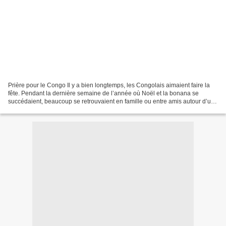
Prière pour le Congo Il y a bien longtemps, les Congolais aimaient faire la
fête. Pendant la dernière semaine de l’année où Noël et la bonana se
succédaient, beaucoup se retrouvaient en famille ou entre amis autour d’un
verre et d’un plat copieux. Ceux...