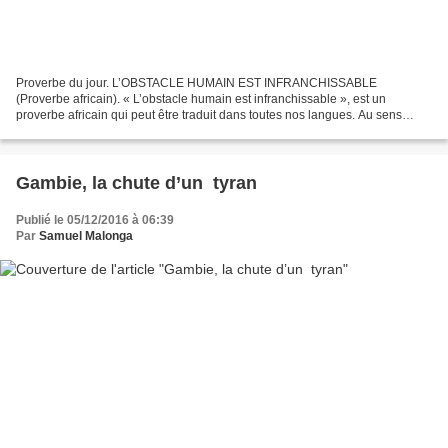
Proverbe du jour. L’OBSTACLE HUMAIN EST INFRANCHISSABLE
(Proverbe africain). « L’obstacle humain est infranchissable », est un
proverbe africain qui peut être traduit dans toutes nos langues. Au sens
propre, ce proverbe signifie que l’homme peut franchir...
Gambie, la chute d’un tyran
Publié le 05/12/2016 à 06:39
Par
Samuel Malonga