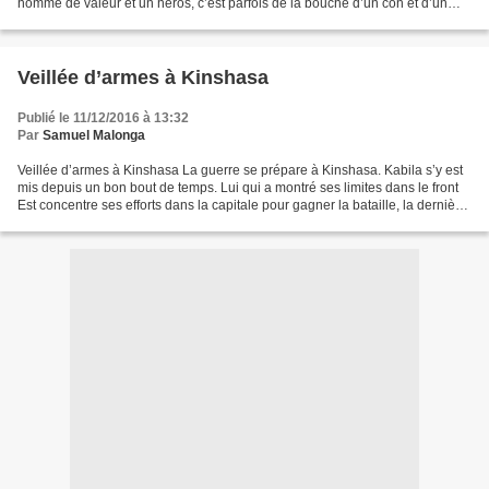
homme de valeur et un héros, c’est parfois de la bouche d’un con et d’un
imbécile que la nouvelle est racontée et que...
Veillée d’armes à Kinshasa
Publié le 11/12/2016 à 13:32
Par
Samuel Malonga
Veillée d’armes à Kinshasa La guerre se prépare à Kinshasa. Kabila s’y est
mis depuis un bon bout de temps. Lui qui a montré ses limites dans le front
Est concentre ses efforts dans la capitale pour gagner la bataille, la dernière
de sa futile carrière...