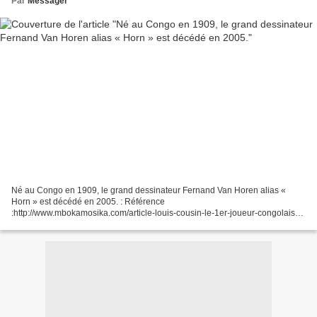
Par
Messager
Né au Congo en 1909, le grand dessinateur Fernand Van Horen alias «
Horn » est décédé en 2005. : Référence
:http://www.mbokamosika.com/article-louis-cousin-le-1er-joueur-congolais-a-
avoir-participe-au-championnat-belge-121053649.html Suite à notre article...