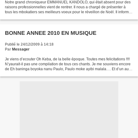
Notre grand chroniqueur EMMANUEL KANDOLO, qui était absent pour des
raisons professionnelles vient de rentrer. Il nous a chargé de présenter à
tous les mbokatiers ses meilleurs voeux pour le réveillon de Noël. Il informe
en outre ceux qui lui avaient...
BONNE ANNEE 2010 EN MUSIQUE
Publié le 24/12/2009 à 14:18
Par
Messager
Je viens d’ecouter Oh Keba, de la belle époque. Toutes mes felicitations !!!!
N’yaurait-il pas une compilation de tous ces chants. Je me souviens encore
de Eh baninga boyoka nanu Paulo, Paulo moke ayibi malala…. Et d’un autre
(je ne sais pas si c’est...