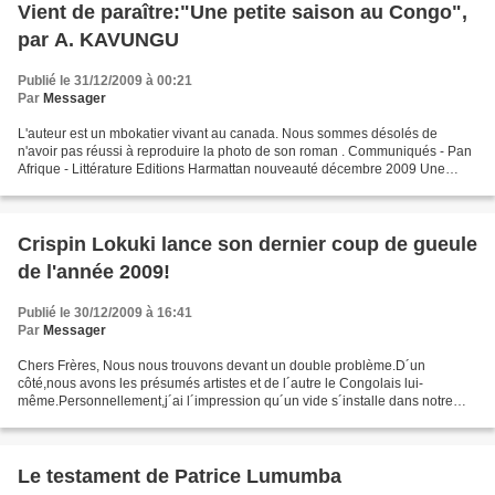
Vient de paraître:"Une petite saison au Congo",
par A. KAVUNGU
Publié le 31/12/2009 à 00:21
Par
Messager
L'auteur est un mbokatier vivant au canada. Nous sommes désolés de
n'avoir pas réussi à reproduire la photo de son roman . Communiqués - Pan
Afrique - Littérature Editions Harmattan nouveauté décembre 2009 Une
petite saison au Congo KAVUNGU Aristote Le...
Crispin Lokuki lance son dernier coup de gueule
de l'année 2009!
Publié le 30/12/2009 à 16:41
Par
Messager
Chers Frères, Nous nous trouvons devant un double problème.D´un
côté,nous avons les présumés artistes et de l´autre le Congolais lui-
même.Personnellement,j´ai l´impression qu´un vide s´installe dans notre
société,et à tous les niveaux.Dans une composition...
Le testament de Patrice Lumumba