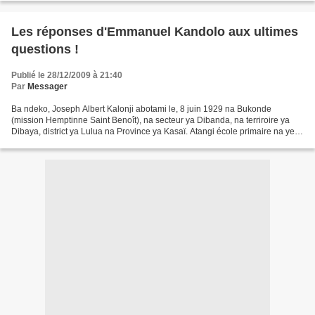
Les réponses d'Emmanuel Kandolo aux ultimes
questions !
Publié le 28/12/2009 à 21:40
Par
Messager
Ba ndeko, Joseph Albert Kalonji abotami le, 8 juin 1929 na Bukonde
(mission Hemptinne Saint Benoît), na secteur ya Dibanda, na terriroire ya
Dibaya, district ya Lulua na Province ya Kasaï. Atangi école primaire na ye
kaka na mission wana epayi ya ba sango...