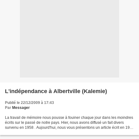
L'indépendance à Albertville (Kalemie)
Publié le 22/12/2009 à 17:43
Par
Messager
La travail de mémoire nous pousse à fouiner chaque jour dans les moindres
écrits sur le passé de notre pays. Hier, nous avons diffusé un fait divers
survenu en 1958 . Aujourd'hui, nous vous présentons un article écrit en 1960
par un compatriote, Symphorien...