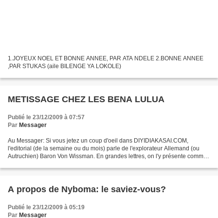
1.JOYEUX NOEL ET BONNE ANNEE, PAR ATA NDELE 2.BONNE ANNEE
,PAR STUKAS (aile BILENGE YA LOKOLE)
METISSAGE CHEZ LES BENA LULUA
Publié le 23/12/2009 à 07:57
Par
Messager
Au Messager: Si vous jetez un coup d'oeil dans DIYIDIAKASAI.COM,
l'editorial (de la semaine ou du mois) parle de l'explorateur Allemand (ou
Autruchien) Baron Von Wissman. En grandes lettres, on l'y présente comme
un FRERE DE SANG DES KALAMBA (une Dynastie...
A propos de Nyboma: le saviez-vous?
Publié le 23/12/2009 à 05:19
Par
Messager