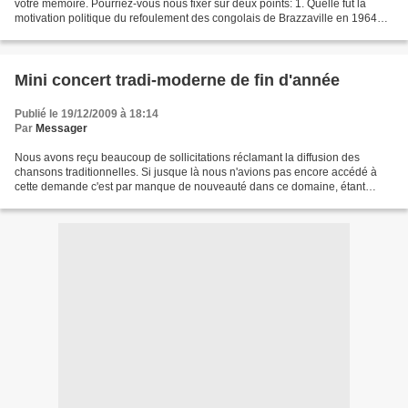
votre mémoire. Pourriez-vous nous fixer sur deux points: 1. Quelle fut la
motivation politique du refoulement des congolais de Brazzaville en 1964
par le premier ministre Moïse Tshombé?...
Mini concert tradi-moderne de fin d'année
Publié le 19/12/2009 à 18:14
Par
Messager
Nous avons reçu beaucoup de sollicitations réclamant la diffusion des
chansons traditionnelles. Si jusque là nous n'avions pas encore accédé à
cette demande c'est par manque de nouveauté dans ce domaine, étant
donné que nous avons épuisé notre maigre...