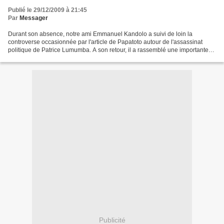
Publié le 29/12/2009 à 21:45
Par
Messager
Durant son absence, notre ami Emmanuel Kandolo a suivi de loin la
controverse occasionnée par l'article de Papatoto autour de l'assassinat
politique de Patrice Lumumba. A son retour, il a rassemblé une importante
documentation décrivant les péripéties...
Publicité