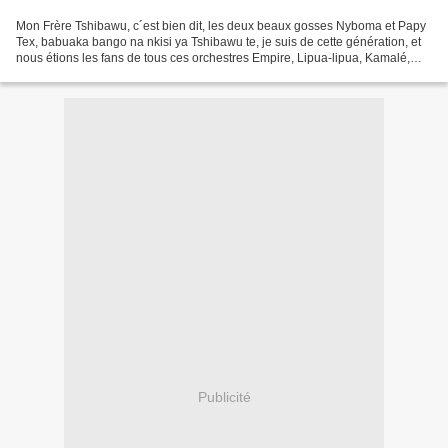
Mon Frère Tshibawu, c´est bien dit, les deux beaux gosses Nyboma et Papy
Tex, babuaka bango na nkisi ya Tshibawu te, je suis de cette génération, et
nous étions les fans de tous ces orchestres Empire, Lipua-lipua, Kamalé,
Bella-bella, Zaïko et consorts,...
Publicité