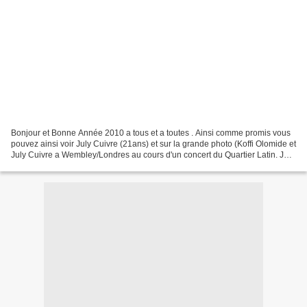
Bonjour et Bonne Année 2010 a tous et a toutes . Ainsi comme promis vous
pouvez ainsi voir July Cuivre (21ans) et sur la grande photo (Koffi Olomide et
July Cuivre a Wembley/Londres au cours d'un concert du Quartier Latin. July
Cuivre ayant joue un morceau...