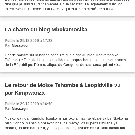
dire que je suis d'autant émerveillé que satisfait. J’ai également suivi ton
interview sur RFI avec Juan GOMEZ qui était bien mené. Je puis vous
assurer qu'étant un requin...
La charte du blog Mbokamosika
Publié le 29/12/2009 à 17:23
Par
Messager
Charte portant sur la bonne conduite sur le site du blog Mbokamosika
Préambule Dans le but de consolider le rapprochement des ressortissants
de la République Démocratique du Congo, et de tous ceux qui ont vécu au
pays ou y possèdent un attachement culturel,...
Le retour de Moïse Tshombe à Léopldville vu
par Kimpwanza
Publié le 29/12/2009 à 16:50
Par
Messager
Ndeko wa ngai Kandolo, losako mingi lokola mayi ya ebale ya ba Nkoko na
biso Congo. Manso olobi ekoti ngai na matoyi, ozali penza muana ya
mboka, un bon narrateur, ya Lisapo Ongee, Histoire en Or. Batu lokola bino,
ebongi bozala boyike na Congo, mpo Histoire...