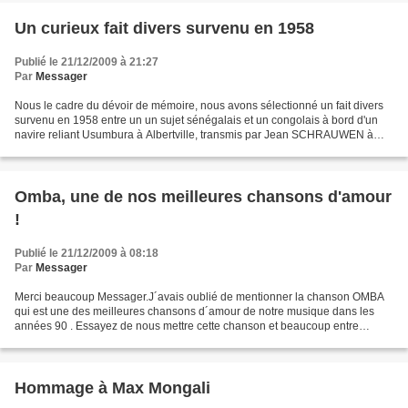
Un curieux fait divers survenu en 1958
Publié le 21/12/2009 à 21:27
Par
Messager
Nous le cadre du dévoir de mémoire, nous avons sélectionné un fait divers
survenu en 1958 entre un un sujet sénégalais et un congolais à bord d'un
navire reliant Usumbura à Albertville, transmis par Jean SCHRAUWEN à
l'agence Belga dont il était le correspondant...
Omba, une de nos meilleures chansons d'amour
!
Publié le 21/12/2009 à 08:18
Par
Messager
Merci beaucoup Messager.J´avais oublié de mentionner la chanson OMBA
qui est une des meilleures chansons d´amour de notre musique dans les
années 90 . Essayez de nous mettre cette chanson et beaucoup entre
nous,vont s´identifier avec la situation ici...
Hommage à Max Mongali