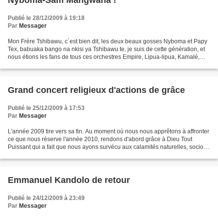
Nyboma-Sam Mangwana !
Publié le 28/12/2009 à 19:18
Par
Messager
Mon Frère Tshibawu, c´est bien dit, les deux beaux gosses Nyboma et Papy
Tex, babuaka bango na nkisi ya Tshibawu te, je suis de cette génération, et
nous étions les fans de tous ces orchestres Empire, Lipua-lipua, Kamalé,
Bella-bella, Zaïko et consorts,...
Grand concert religieux d'actions de grâce
Publié le 25/12/2009 à 17:53
Par
Messager
L'année 2009 tire vers sa fin. Au moment où nous nous apprêtons à affronter
ce que nous réserve l'année 2010, rendons d'abord grâce à Dieu Tout
Puissant qui a fait que nous ayons survécu aux calamités naturelles, socio-
économiques et sanitaires. Nous...
Emmanuel Kandolo de retour
Publié le 24/12/2009 à 23:49
Par
Messager