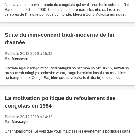
Nous avons retrouvé la photo du congolais qui avait arraché le sabre du Roi
Baudouin le 30 juin 1960. Cette image figure parmi les photos les plus
célèbres de l'histoire politique du monde. Merci à Sony Mokonzi qui nous a
recommandé la page sur "Iconic...
Suite du mini-concert tradi-moderne de fin
d'année
Publié le 20/12/2009 à 15:32
Par
Messager
Ekosala ngai esengo mingi soki oningisi ba nzembo ya MADIKAS, nazali na
ba souvenir mingi ya orchestre wana, tangu bazalaka kosala ba repetitions
na bango na ex-Congo Bar, bien que nayokaka tshiluba te, kasi dans la
musique il y a seulement le rythme...
La motivation politique du refoulement des
congolais en 1964
Publié le 20/12/2009 à 14:33
Par
Messager
Cher Mongombe, Je vois que vous maîtrisez les événements politiques dans