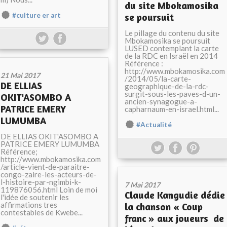
du site Mbokamosika
#culture er art
se poursuit
Le pillage du contenu du site
Mbokamosika se poursuit
LUSED contemplant la carte
de la RDC en Israël en 2014
Référence :
http://www.mbokamosika.com
21 Mai 2017
/2014/05/la-carte-
DE ELLIAS
geographique-de-la-rdc-
surgit-sous-les-paves-d-un-
OKIT'ASOMBO A
ancien-synagogue-a-
PATRICE EMERY
capharnaum-en-israel.html...
LUMUMBA
#Actualité
DE ELLIAS OKIT'ASOMBO A
PATRICE EMERY LUMUMBA
Référence;
http://www.mbokamosika.com
/article-vient-de-paraitre-
congo-zaire-les-acteurs-de-
l-histoire-par-ngimbi-k-
7 Mai 2017
119876056.html Loin de moi
Claude Kangudie dédie
l'idée de soutenir les
affirmations tres
la chanson « Coup
contestables de Kwebe...
franc » aux joueurs de