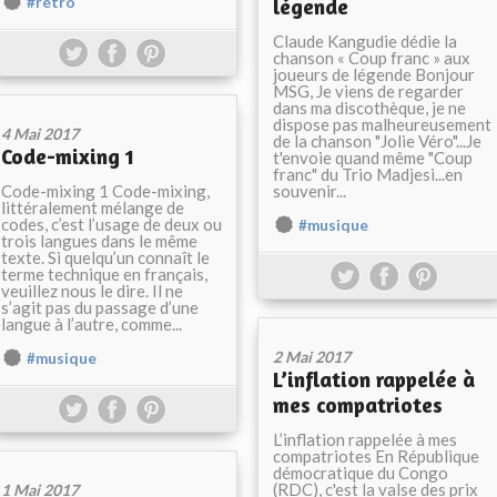
#rétro
légende
Claude Kangudie dédie la
chanson « Coup franc » aux
joueurs de légende Bonjour
MSG, Je viens de regarder
dans ma discothèque, je ne
dispose pas malheureusement
4 Mai 2017
de la chanson "Jolie Véro"...Je
Code-mixing 1
t'envoie quand même "Coup
franc" du Trio Madjesi...en
Code-mixing 1 Code-mixing,
souvenir...
littéralement mélange de
codes, c’est l’usage de deux ou
#musique
trois langues dans le même
texte. Si quelqu’un connaît le
terme technique en français,
veuillez nous le dire. Il ne
s’agit pas du passage d’une
langue à l’autre, comme...
2 Mai 2017
#musique
L’inflation rappelée à
mes compatriotes
L’inflation rappelée à mes
compatriotes En République
démocratique du Congo
(RDC), c'est la valse des prix
1 Mai 2017