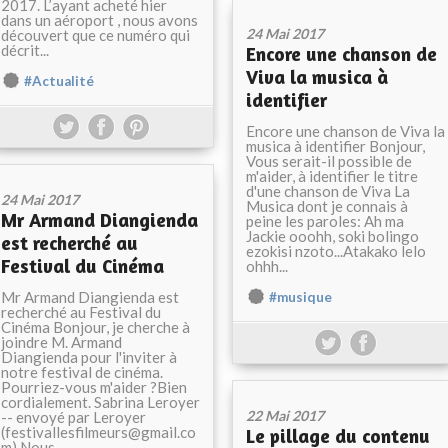
2017. L’ayant acheté hier
dans un aéroport , nous avons
24 Mai 2017
découvert que ce numéro qui
décrit...
Encore une chanson de
Viva la musica à
#Actualité
identifier
Encore une chanson de Viva la
musica à identifier Bonjour,
Vous serait-il possible de
m'aider, à identifier le titre
d'une chanson de Viva La
24 Mai 2017
Musica dont je connais à
Mr Armand Diangienda
peine les paroles: Ah ma
Jackie ooohh, soki bolingo
est recherché au
ezokisi nzoto...Atakako lelo
Festival du Cinéma
ohhh...
Mr Armand Diangienda est
#musique
recherché au Festival du
Cinéma Bonjour, je cherche à
joindre M. Armand
Diangienda pour l'inviter à
notre festival de cinéma.
Pourriez-vous m'aider ?Bien
cordialement. Sabrina Leroyer
22 Mai 2017
-- envoyé par Leroyer
(festivallesfilmeurs@gmail.co
Le pillage du contenu
m) Nous...