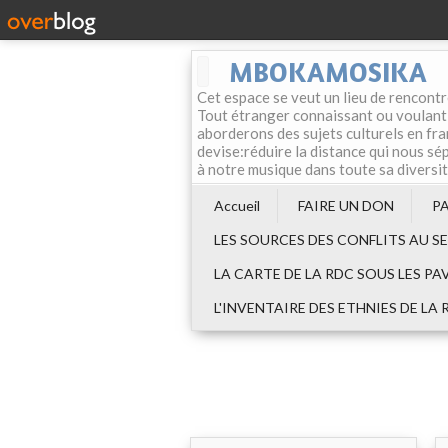
MBOKAMOSIKA
Cet espace se veut un lieu de rencontr
Tout étranger connaissant ou voulant f
aborderons des sujets culturels en fran
devise:réduire la distance qui nous sép
à notre musique dans toute sa diversi
Accueil
FAIRE UN DON
P
LES SOURCES DES CONFLITS AU S
LA CARTE DE LA RDC SOUS LES PA
L'INVENTAIRE DES ETHNIES DE LA 