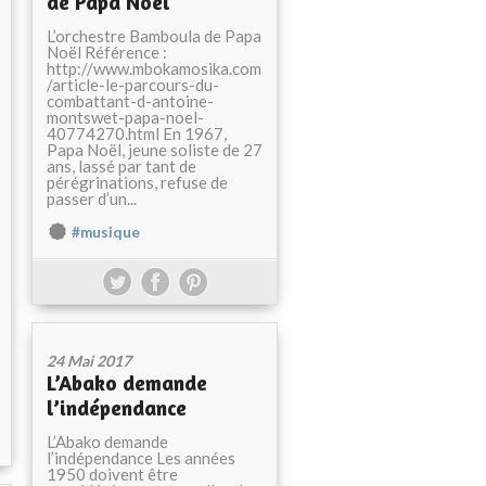
de Papa Noël
L’orchestre Bamboula de Papa
Noël Référence :
http://www.mbokamosika.com
/article-le-parcours-du-
combattant-d-antoine-
montswet-papa-noel-
40774270.html En 1967,
Papa Noël, jeune soliste de 27
ans, lassé par tant de
pérégrinations, refuse de
passer d’un...
#musique
24 Mai 2017
L’Abako demande
l’indépendance
L’Abako demande
l’indépendance Les années
1950 doivent être