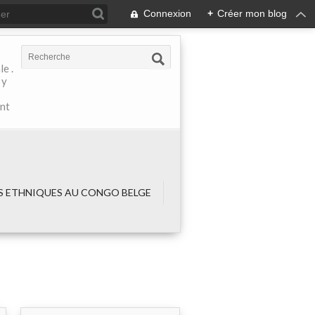
Connexion
+
Créer mon blog
e .
 y
ant
 ETHNIQUES AU CONGO BELGE