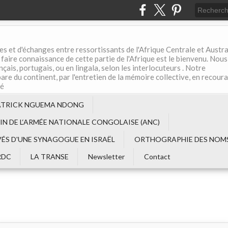
es et d'échanges entre ressortissants de l'Afrique Centrale et Austral
aire connaissance de cette partie de l'Afrique est le bienvenu. Nous
çais, portugais, ou en lingala, selon les interlocuteurs . Notre
are du continent, par l'entretien de la mémoire collective, en recour
té
ATRICK NGUEMA NDONG
EIN DE L‘ARMÉE NATIONALE CONGOLAISE (ANC)
VÉS D'UNE SYNAGOGUE EN ISRAËL
ORTHOGRAPHIE DES NOMS
RDC
LA TRANSE
Newsletter
Contact