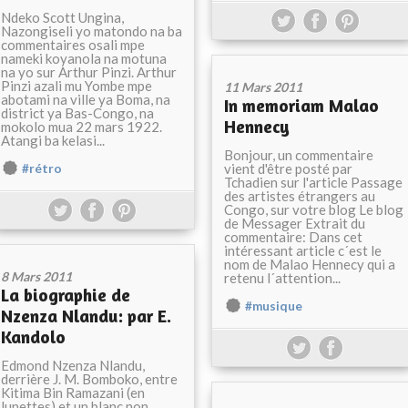
Ndeko Scott Ungina,
Nazongiseli yo matondo na ba
commentaires osali mpe
nameki koyanola na motuna
na yo sur Arthur Pinzi. Arthur
Pinzi azali mu Yombe mpe
11 Mars 2011
abotami na ville ya Boma, na
In memoriam Malao
district ya Bas-Congo, na
Hennecy
mokolo mua 22 mars 1922.
Atangi ba kelasi...
Bonjour, un commentaire
vient d'être posté par
#rétro
Tchadien sur l'article Passage
des artistes étrangers au
Congo, sur votre blog Le blog
de Messager Extrait du
commentaire: Dans cet
intéressant article c´est le
nom de Malao Hennecy qui a
8 Mars 2011
retenu l´attention...
La biographie de
#musique
Nzenza Nlandu: par E.
Kandolo
Edmond Nzenza Nlandu,
derrière J. M. Bomboko, entre
Kitima Bin Ramazani (en
lunettes) et un blanc non