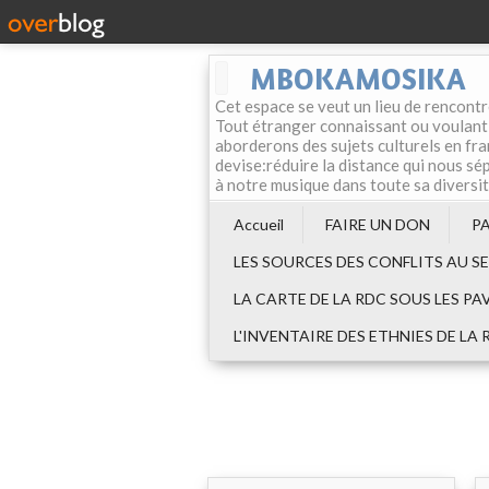
MBOKAMOSIKA
Cet espace se veut un lieu de rencontr
Tout étranger connaissant ou voulant f
aborderons des sujets culturels en fran
devise:réduire la distance qui nous sép
à notre musique dans toute sa diversi
Accueil
FAIRE UN DON
P
LES SOURCES DES CONFLITS AU S
LA CARTE DE LA RDC SOUS LES PA
L'INVENTAIRE DES ETHNIES DE LA 