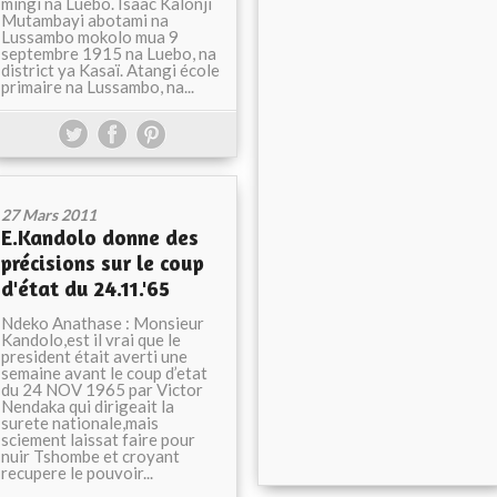
mingi na Luebo. Isaac Kalonji
Mutambayi abotami na
Lussambo mokolo mua 9
septembre 1915 na Luebo, na
district ya Kasaï. Atangi école
primaire na Lussambo, na...
27 Mars 2011
E.Kandolo donne des
précisions sur le coup
d'état du 24.11.'65
Ndeko Anathase : Monsieur
Kandolo,est il vrai que le
president était averti une
semaine avant le coup d’etat
du 24 NOV 1965 par Victor
Nendaka qui dirigeait la
surete nationale,mais
sciement laissat faire pour
nuir Tshombe et croyant
recupere le pouvoir...