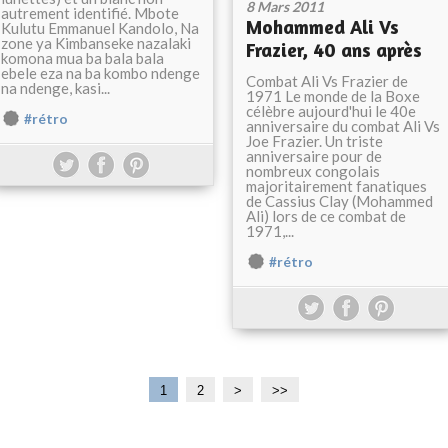
8 Mars 2011
autrement identifié. Mbote
Mohammed Ali Vs
Kulutu Emmanuel Kandolo, Na
zone ya Kimbanseke nazalaki
Frazier, 40 ans après
komona mua ba bala bala
ebele eza na ba kombo ndenge
Combat Ali Vs Frazier de
na ndenge, kasi...
1971 Le monde de la Boxe
célèbre aujourd'hui le 40e
#rétro
anniversaire du combat Ali Vs
Joe Frazier. Un triste
anniversaire pour de
nombreux congolais
majoritairement fanatiques
de Cassius Clay (Mohammed
Ali) lors de ce combat de
1971,...
#rétro
1
2
>
>>