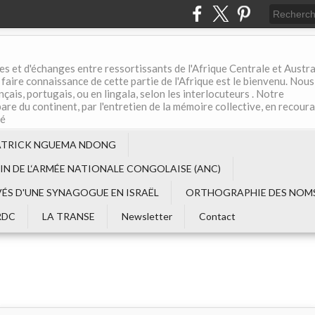
es et d'échanges entre ressortissants de l'Afrique Centrale et Austral
aire connaissance de cette partie de l'Afrique est le bienvenu. Nous
çais, portugais, ou en lingala, selon les interlocuteurs . Notre
are du continent, par l'entretien de la mémoire collective, en recour
té
ATRICK NGUEMA NDONG
EIN DE L‘ARMÉE NATIONALE CONGOLAISE (ANC)
VÉS D'UNE SYNAGOGUE EN ISRAËL
ORTHOGRAPHIE DES NOMS
RDC
LA TRANSE
Newsletter
Contact