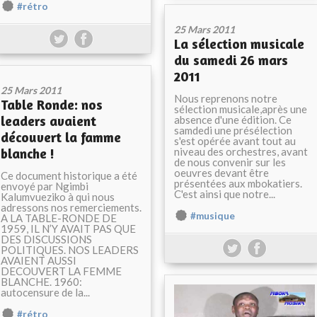
#rétro
25 Mars 2011
La sélection musicale
du samedi 26 mars
2011
25 Mars 2011
Nous reprenons notre
Table Ronde: nos
sélection musicale,après une
leaders avaient
absence d'une édition. Ce
samdedi une présélection
découvert la famme
s'est opérée avant tout au
blanche !
niveau des orchestres, avant
de nous convenir sur les
oeuvres devant être
Ce document historique a été
présentées aux mbokatiers.
envoyé par Ngimbi
C'est ainsi que notre...
Kalumvueziko à qui nous
adressons nos remerciements.
#musique
A LA TABLE-RONDE DE
1959, IL N’Y AVAIT PAS QUE
DES DISCUSSIONS
POLITIQUES. NOS LEADERS
AVAIENT AUSSI
DECOUVERT LA FEMME
BLANCHE. 1960:
autocensure de la...
#rétro