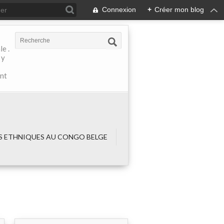
Connexion
+
Créer mon blog
e .
 y
ant
 ETHNIQUES AU CONGO BELGE