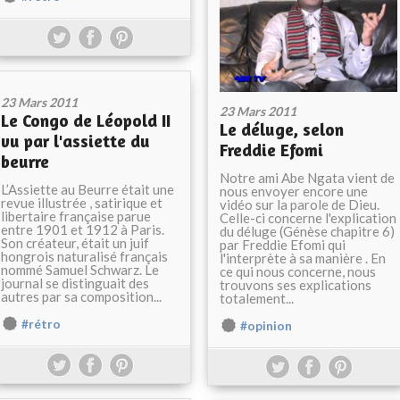
23 Mars 2011
23 Mars 2011
Le Congo de Léopold II
Le déluge, selon
vu par l'assiette du
Freddie Efomi
beurre
Notre ami Abe Ngata vient de
L’Assiette au Beurre était une
nous envoyer encore une
revue illustrée , satirique et
vidéo sur la parole de Dieu.
libertaire française parue
Celle-ci concerne l'explication
entre 1901 et 1912 à Paris.
du déluge (Génèse chapitre 6)
Son créateur, était un juif
par Freddie Efomi qui
hongrois naturalisé français
l'interprète à sa manière . En
nommé Samuel Schwarz. Le
ce qui nous concerne, nous
journal se distinguait des
trouvons ses explications
autres par sa composition...
totalement...
#rétro
#opinion