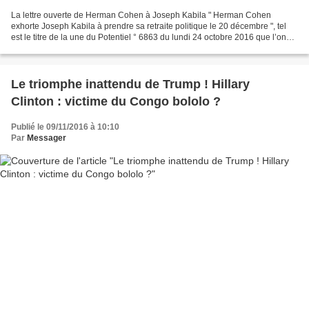
La lettre ouverte de Herman Cohen à Joseph Kabila " Herman Cohen
exhorte Joseph Kabila à prendre sa retraite politique le 20 décembre ", tel
est le titre de la une du Potentiel ° 6863 du lundi 24 octobre 2016 que l’on
peut trouver dans l’édition électronique...
Le triomphe inattendu de Trump ! Hillary
Clinton : victime du Congo bololo ?
Publié le 09/11/2016 à 10:10
Par
Messager