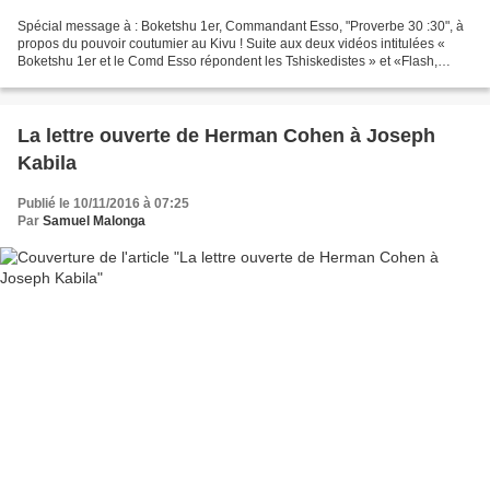
Spécial message à : Boketshu 1er, Commandant Esso, "Proverbe 30 :30", à
propos du pouvoir coutumier au Kivu ! Suite aux deux vidéos intitulées «
Boketshu 1er et le Comd Esso répondent les Tshiskedistes » et «Flash,
Kabila, Kagame matanga, mpo Trump agazer...
La lettre ouverte de Herman Cohen à Joseph
Kabila
Publié le 10/11/2016 à 07:25
Par
Samuel Malonga