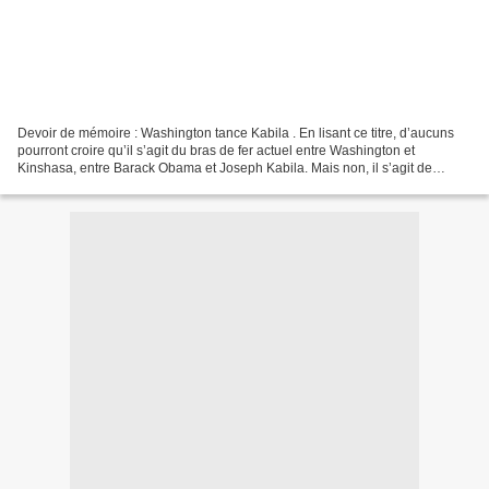
Devoir de mémoire : Washington tance Kabila . En lisant ce titre, d’aucuns
pourront croire qu’il s’agit du bras de fer actuel entre Washington et
Kinshasa, entre Barack Obama et Joseph Kabila. Mais non, il s’agit de
l’épreuve de force engagé en 1998 entre...