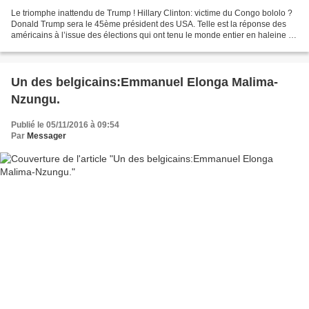
Le triomphe inattendu de Trump ! Hillary Clinton: victime du Congo bololo ?
Donald Trump sera le 45ème président des USA. Telle est la réponse des
américains à l’issue des élections qui ont tenu le monde entier en haleine et
pour lesquelles très peu de...
Un des belgicains:Emmanuel Elonga Malima-
Nzungu.
Publié le 05/11/2016 à 09:54
Par
Messager