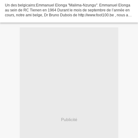
Un des belgicains:Emmanuel Elonga "Malima-Nzungu". Emmanuel Elonga
au sein de RC Tienen en 1964 Durant le mois de septembre de l’année en
cours, notre ami belge, Dr Bruno Dubois de http://www.foot100.be , nous a
transmis la requête de Raf Mossely, de...
Publicité