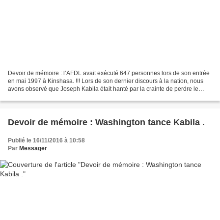
Devoir de mémoire : l’AFDL avait exécuté 647 personnes lors de son entrée
en mai 1997 à Kinshasa. !!! Lors de son dernier discours à la nation, nous
avons observé que Joseph Kabila était hanté par la crainte de perdre le
pouvoir suite au soulèvement populaire....
Devoir de mémoire : Washington tance Kabila .
Publié le 16/11/2016 à 10:58
Par
Messager