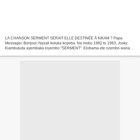
LA CHANSON SERMENT SERAIT-ELLE DESTINÉE À KIKAM ? Papa
Messager, Bonjour, Nazali koluka koyeba. Na mobu 1982 to 1983, Josky
Kiambukuta ayembaka loyembo "SERMENT". Elobama ete nzembo wana
ezalaka ya Kikam. Ndeko moko akoki kosunga ngai po nayeba soki Kikam...