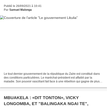
Publié le 26/09/2021 à 10:41
Par
Samuel Malonga
Le tout dernier gouvernement de la république du Zaïre est constitué dans
des conditions particulières. Le maréchal-président est affaibli par la
maladie. Son pouvoir vascillant fait face à une rébellion qui gagne de plus
en plus du terrain surtout par...
MBUAKELA : «DIT TONTON», VICKY
LONGOMBA, ET "BALINGAKA NGAI TE",