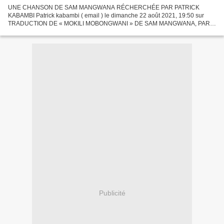
UNE CHANSON DE SAM MANGWANA RÉCHERCHÉE PAR PATRICK
KABAMBI Patrick kabambi ( email ) le dimanche 22 août 2021, 19:50 sur
TRADUCTION DE « MOKILI MOBONGWANI » DE SAM MANGWANA, PAR
PEDRO Je suis à la recherche d'une chanson dont j'ignore le titre
interprétée...
Publicité