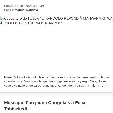
Publié le 09/09/2021 à 10:49
Par
Emmanuel Kandolo
Ndeko MANWANA, Bolimbisi na lolenge na komi involontairement kombo na
yo malamu te. Merci na lolenge olakisi ngai ekomeli na yango. Sika, tika na
yanola yo na lolenge ya échange mpo yango nde na visaki na mituna na
ngai mpe nabandaki ko souhaiter o yanola...
Message d'un jeune Congolais à Félix
Tshisekedi