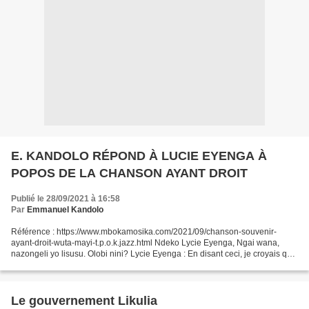
E. KANDOLO RÉPOND À LUCIE EYENGA À
POPOS DE LA CHANSON AYANT DROIT
Publié le 28/09/2021 à 16:58
Par
Emmanuel Kandolo
Référence : https://www.mbokamosika.com/2021/09/chanson-souvenir-
ayant-droit-wuta-mayi-t.p.o.k.jazz.html Ndeko Lycie Eyenga, Ngai wana,
nazongeli yo lisusu. Olobi nini? Lycie Eyenga : En disant ceci, je croyais que
vous allez mettre des textes expliquant...
Le gouvernement Likulia