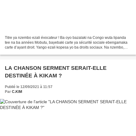
Titre ya nzembo ezali évocateur ! Ba oyo bazalaki na Congo wuta lipanda
tee na ba années Mobutu, bayebaki carte ya sécurité sociale ebengamaka
carte d’ayant droit. Yango ezali kopesa yo ba droits sociaux. Na nzembo,
mama Bobi akomi kolo ebonga mpe a récupérer...
LA CHANSON SERMENT SERAIT-ELLE
DESTINÉE À KIKAM ?
Publié le 12/09/2021 à 11:57
Par
C.KIM