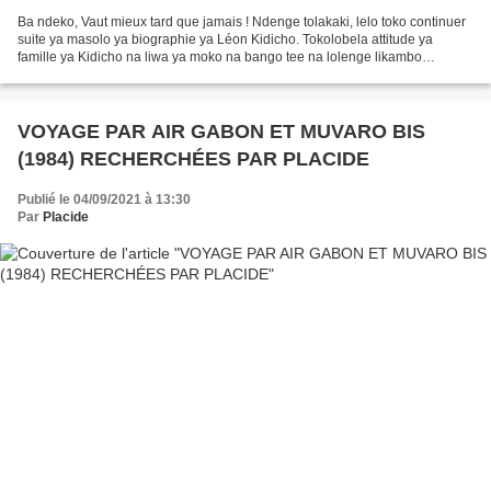
Ba ndeko, Vaut mieux tard que jamais ! Ndenge tolakaki, lelo toko continuer
suite ya masolo ya biographie ya Léon Kidicho. Tokolobela attitude ya
famille ya Kidicho na liwa ya moko na bango tee na lolenge likambo
ekomaki na justice. Tokomeka mpe kosala...
VOYAGE PAR AIR GABON ET MUVARO BIS
(1984) RECHERCHÉES PAR PLACIDE
Publié le 04/09/2021 à 13:30
Par
Placide