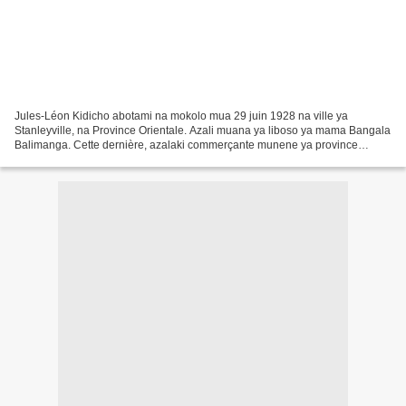
Jules-Léon Kidicho abotami na mokolo mua 29 juin 1928 na ville ya
Stanleyville, na Province Orientale. Azali muana ya liboso ya mama Bangala
Balimanga. Cette dernière, azalaki commerçante munene ya province
Orientale. Jusqu'à preuve du contraire, azali...