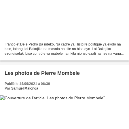
Franco et Dele Pedro Ba ndeko, Na cadre ya Histoire politique ya ekolo na
biso, totangi loi Bakajika na masolo na site na biso oyo. Loi Bakajika
ezongiselaki biso contrôle ya mabele na nkita nionso ezali na nse na yango,
zamba, mpe na bibale. Lelo oyo,...
Les photos de Pierre Mombele
Publié le 14/09/2021 à 06:39
Par
Samuel Malonga