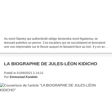
Au mont Stanley qui authenticité oblige deviendra mont Ngaliema, se
dressait autrefois un perron. Ces escaliers qui se succédaient et donnaient
une vue imprenable sur le fleuve auquel ils faisaient face au loin. Il y en avait
une bonne vingtaine au total....
LA BIOGRAPHIE DE JULES-LÉON KIDICHO
Publié le 01/09/2021 à 14:21
Par
Emmanuel Kandolo