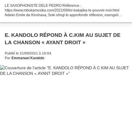
LE SAXOPHONISTE DELE PEDRO Référence :
https://www.mbokamosika.com/2021/09/loi-bakajika-le-pouvoir-noir.html
Ndeko Emile de Kinshasa, Soki olingi to approfondir réflexion, esengeli
omeka ko limbola pensée na yo de sorte que mutu nionso oyo zali kotanga...
E. KANDOLO RÉPOND À C.KIM AU SUJET DE
LA CHANSON « AYANT DROIT »
Publié le 21/09/2021 à 10:04
Par
Emmanuel Kandolo