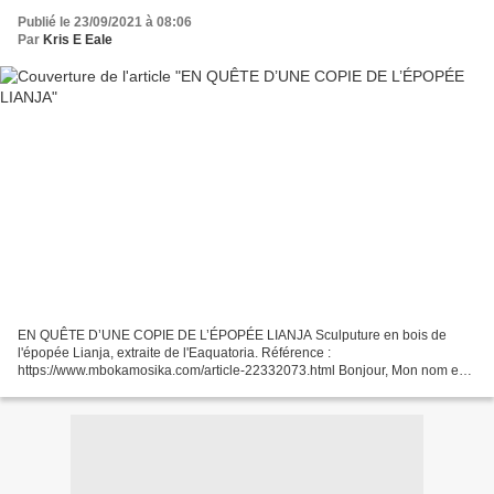
Publié le 23/09/2021 à 08:06
Par
Kris E Eale
EN QUÊTE D’UNE COPIE DE L’ÉPOPÉE LIANJA Sculputure en bois de
l'épopée Lianja, extraite de l'Eaquatoria. Référence :
https://www.mbokamosika.com/article-22332073.html Bonjour, Mon nom est
Eale Essosola, je suis spécialiste en santé publique MONGO vivant...