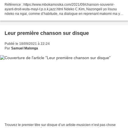
Référence : https://www.mbokamosika.com/2021/09/chanson-souvenir-
ayant-droit-wuta-mayi-t.p.o.k.jazz.html Ndeko C.Kim, Nazongeli yo lisusu
ndeko na ngai, comme d’habitude, na dialogue en reprenant makomi ma yo.
Ndeko C. Kim : Papa Kandolo, Matondo mingi...
Leur première chanson sur disque
Publié le 18/09/2021 à 22:24
Par
Samuel Malonga
Trouvez le premier titre sur disque d’un artiste-musicien n’est pas chose