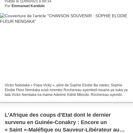
Publié le 11/09/2021 à 09:34
Par
Emmanuel Kandolo
Victor Nebdaka « Papa Vicky », père de Sophie Elodie Ba ndeko, Sophie
Elodie Fleur Nendaka ezali nzembo Rochereau ayembeli muana ya suka ya
tata Victor Nendaka na mama Adeline Astrid Mbooto. Rochereau ayembi
nzembo oyo à l’occasion ya baptême ya Sophie...
L’Afrique des coups d’Etat dont le dernier
survenu en Guinée-Conakry : Encore un
« Saint »-Maléfique ou Sauveur-Libérateur au