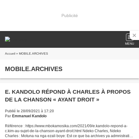
Publicité
MENU
Accueil
» MOBILE.ARCHIVES
MOBILE.ARCHIVES
E. KANDOLO RÉPOND À CHARLES À PROPOS
DE LA CHANSON « AYANT DROIT »
Publié le 28/09/2021 à 17:20
Par
Emmanuel Kandolo
Référence : https://www.mbokamosika.com/2021/09/e.kandolo-repond-a-
c.kim-au-sujet-de-la-chanson-ayant-droit.html Ndeko Charles, Ndeko
Charles : Motuna na nga ezali boye: Est ce que ba archives ya admnistration