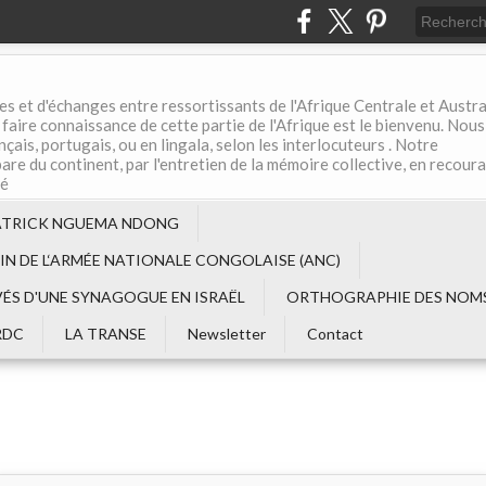
es et d'échanges entre ressortissants de l'Afrique Centrale et Austral
aire connaissance de cette partie de l'Afrique est le bienvenu. Nous
çais, portugais, ou en lingala, selon les interlocuteurs . Notre
are du continent, par l'entretien de la mémoire collective, en recour
té
ATRICK NGUEMA NDONG
EIN DE L‘ARMÉE NATIONALE CONGOLAISE (ANC)
VÉS D'UNE SYNAGOGUE EN ISRAËL
ORTHOGRAPHIE DES NOMS
RDC
LA TRANSE
Newsletter
Contact