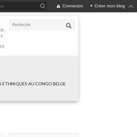
Connexion
+
Créer mon blog
e .
 y
ant
 ETHNIQUES AU CONGO BELGE