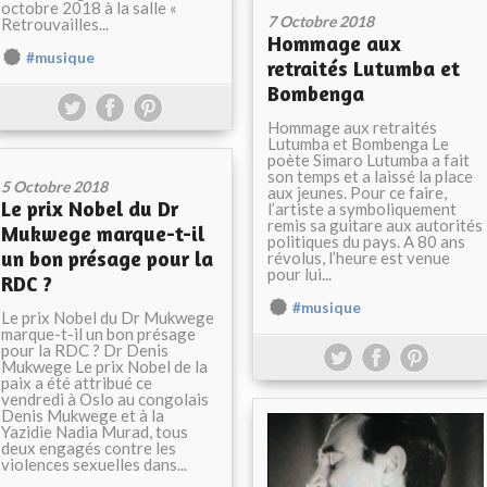
octobre 2018 à la salle «
7 Octobre 2018
Retrouvailles...
Hommage aux
#musique
retraités Lutumba et
Bombenga
Hommage aux retraités
Lutumba et Bombenga Le
poète Simaro Lutumba a fait
son temps et a laissé la place
5 Octobre 2018
aux jeunes. Pour ce faire,
Le prix Nobel du Dr
l’artiste a symboliquement
remis sa guitare aux autorités
Mukwege marque-t-il
politiques du pays. A 80 ans
un bon présage pour la
révolus, l’heure est venue
pour lui...
RDC ?
#musique
Le prix Nobel du Dr Mukwege
marque-t-il un bon présage
pour la RDC ? Dr Denis
Mukwege Le prix Nobel de la
paix a été attribué ce
vendredi à Oslo au congolais
Denis Mukwege et à la
Yazidie Nadia Murad, tous
deux engagés contre les
violences sexuelles dans...