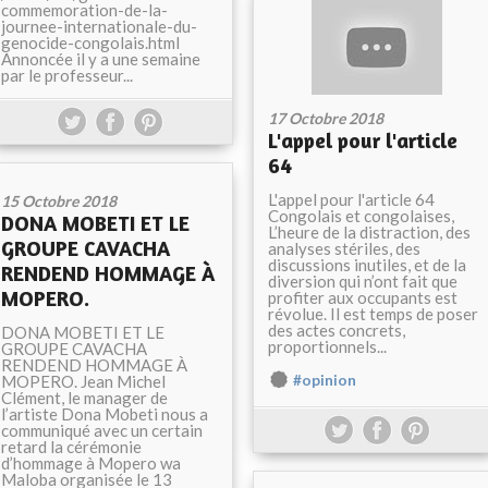
commemoration-de-la-
journee-internationale-du-
genocide-congolais.html
Annoncée il y a une semaine
par le professeur...
17 Octobre 2018
L'appel pour l'article
64
L'appel pour l'article 64
15 Octobre 2018
Congolais et congolaises,
DONA MOBETI ET LE
L’heure de la distraction, des
GROUPE CAVACHA
analyses stériles, des
discussions inutiles, et de la
RENDEND HOMMAGE À
diversion qui n’ont fait que
MOPERO.
profiter aux occupants est
révolue. Il est temps de poser
des actes concrets,
DONA MOBETI ET LE
proportionnels...
GROUPE CAVACHA
RENDEND HOMMAGE À
MOPERO. Jean Michel
#opinion
Clément, le manager de
l’artiste Dona Mobeti nous a
communiqué avec un certain
retard la cérémonie
d’hommage à Mopero wa
Maloba organisée le 13