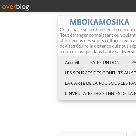
MBOKAMOSIKA
Cet espace se veut un lieu de rencontr
Tout étranger connaissant ou voulant f
aborderons des sujets culturels en fran
devise:réduire la distance qui nous sép
à notre musique dans toute sa diversi
Accueil
FAIRE UN DON
P
LES SOURCES DES CONFLITS AU S
LA CARTE DE LA RDC SOUS LES PA
L'INVENTAIRE DES ETHNIES DE LA 