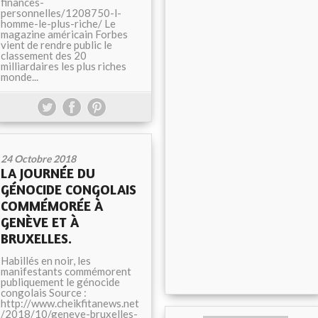
finances-
personnelles/1208750-l-
homme-le-plus-riche/ Le
magazine américain Forbes
vient de rendre public le
classement des 20
milliardaires les plus riches
monde...
24 Octobre 2018
LA JOURNÉE DU
GÉNOCIDE CONGOLAIS
COMMÉMORÉE À
GENÈVE ET À
BRUXELLES.
Habillés en noir, les
manifestants commémorent
publiquement le génocide
congolais Source :
http://www.cheikfitanews.net
/2018/10/geneve-bruxelles-