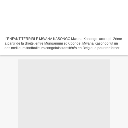
L’ENFANT TERRIBLE MWANA KASONGO Mwana Kasongo, accoupi, 2ème
à partir de la droite, entre Mungamuni et Kibonge. Mwana Kasongo fut un
des meilleurs footballeurs congolais transférés en Belgique pour renforcer
les équipes Belges. Il venait de l’équipe St....