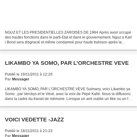
NGUZ ET LES PRESIDENTIELLES ZAROISES DE 1984 Après avoir occupé
des hautes fonctions dans le parti-Etat et dans le gouvernement, Nguz a Karl
i Bond sera disgracié et même condamné pour haute trahison après la
guerre du Shaba en 1977. Après la prison ,...
LIKAMBO YA SOMO, PAR L’ORCHESTRE VEVE
Publié le 19/11/2011 à 12:20
Par
Messager
LIKAMBO YA SOMO, PAR L’ORCHESTRE VEVE Sulmany, voici Likambo ya
Somo , par Verckys et le Vévé, avec la voix de Pépé Kallé. Nous la diffusons
dans la cadre du travail de mémoire. Lorsque un ami oublie un titre ou un fait
passé, nous intervenons avec les...
VOICI VEDETTE -JAZZ
Publié le 18/11/2011 à 21:22
Par
Messager