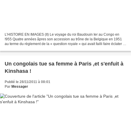
L’HISTOIRE EN IMAGES (II) Le voyage du roi Baudouin Ier au Congo en
!955 Quatre années âpres son accession au trône de la Belgique en 1951
au terme du règlement de la « question royale » qui avait failli faire éclater la
Belgique, Baudouin Ier avait effectué...
Un congolais tue sa femme à Paris ,et s'enfuit à
Kinshasa !
Publié le 28/11/2011 à 08:01
Par
Messager