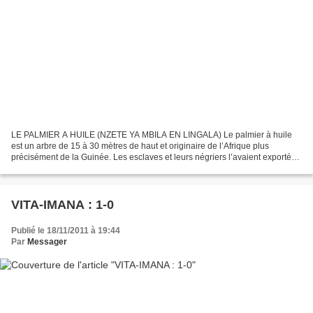
LE PALMIER A HUILE (NZETE YA MBILA EN LINGALA) Le palmier à huile
est un arbre de 15 à 30 mètres de haut et originaire de l’Afrique plus
précisément de la Guinée. Les esclaves et leurs négriers l’avaient exporté
vers l’Amérique. C’est un arbre d’une richesse...
VITA-IMANA : 1-0
Publié le 18/11/2011 à 19:44
Par
Messager