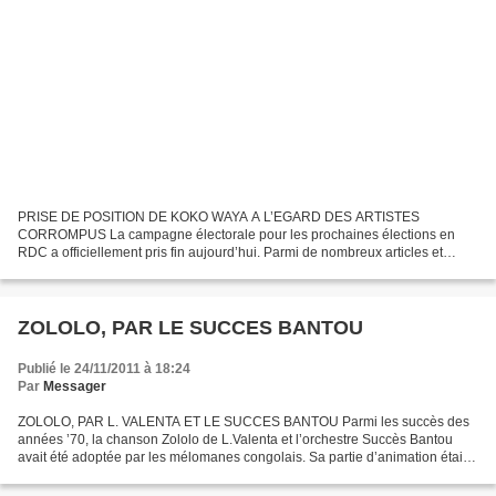
PRISE DE POSITION DE KOKO WAYA A L’EGARD DES ARTISTES
CORROMPUS La campagne électorale pour les prochaines élections en
RDC a officiellement pris fin aujourd’hui. Parmi de nombreux articles et
vidéos réalisés à cet effet , certains se sont avérés pertinents,...
ZOLOLO, PAR LE SUCCES BANTOU
Publié le 24/11/2011 à 18:24
Par
Messager
ZOLOLO, PAR L. VALENTA ET LE SUCCES BANTOU Parmi les succès des
années ’70, la chanson Zololo de L.Valenta et l’orchestre Succès Bantou
avait été adoptée par les mélomanes congolais. Sa partie d’animation était
captivante, à l’instar de Meso mani ma mbote...