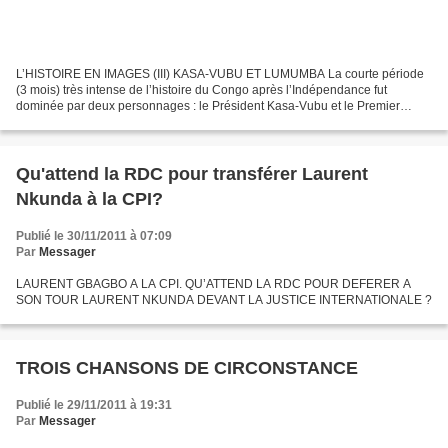
L’HISTOIRE EN IMAGES (III) KASA-VUBU ET LUMUMBA La courte période
(3 mois) très intense de l’histoire du Congo après l’Indépendance fut
dominée par deux personnages : le Président Kasa-Vubu et le Premier
Ministre Lumumba. A un certain moment, très bref,...
Qu'attend la RDC pour transférer Laurent
Nkunda à la CPI?
Publié le 30/11/2011 à 07:09
Par
Messager
LAURENT GBAGBO A LA CPI. QU’ATTEND LA RDC POUR DEFERER A
SON TOUR LAURENT NKUNDA DEVANT LA JUSTICE INTERNATIONALE ?
TROIS CHANSONS DE CIRCONSTANCE
Publié le 29/11/2011 à 19:31
Par
Messager