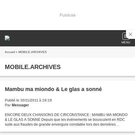
Publicité
MENU
Accueil
» MOBILE.ARCHIVES
MOBILE.ARCHIVES
Mambu ma miondo & Le glas a sonné
Publié le 30/11/2011 à 19:19
Par
Messager
ENCORE DEUX CHANSONS DE CIRCONSTANCE : MAMBU MA MIONDO
& LE GLAS A SONNE Depuis que les événements se bousculent en RDC
suite aux fraudes de grande envergure constatée lors des dernières
élections, la publication de nos rubriques habituelle est perturbée....