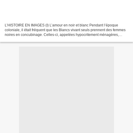
L’HISTOIRE EN IMAGES (I) L’amour en noir et blanc Pendant l’époque
coloniale, il était fréquent que les Blancs vivant seuls prennent des femmes
noires en concubinage. Celles-ci, appelées hypocritement ménagères,
vivaient confinées dans les maisons des...