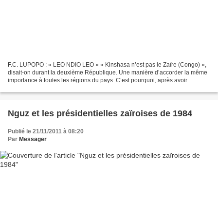
F.C. LUPOPO : « LEO NDIO LEO » « Kinshasa n’est pas le Zaïre (Congo) »,
disait-on durant la deuxième République. Une manière d’accorder la même
importance à toutes les régions du pays. C’est pourquoi, après avoir
abondamment parlé du football Kinois,...
Nguz et les présidentielles zaïroises de 1984
Publié le 21/11/2011 à 08:20
Par
Messager