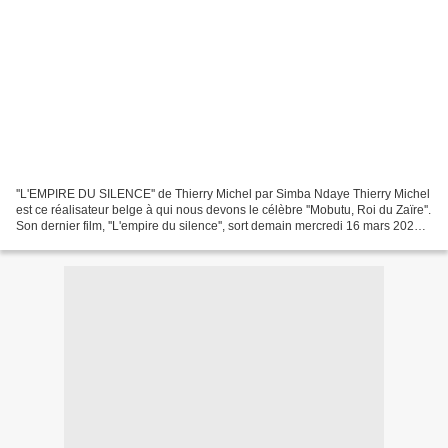
''L'EMPIRE DU SILENCE'' de Thierry Michel par Simba Ndaye Thierry Michel
est ce réalisateur belge à qui nous devons le célèbre ''Mobutu, Roi du Zaïre''.
Son dernier film, ''L'empire du silence'', sort demain mercredi 16 mars 2022
sur les écrans parisiens....