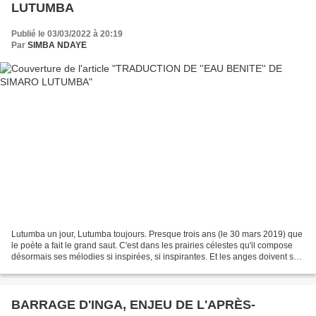
LUTUMBA
Publié le 03/03/2022 à 20:19
Par
SIMBA NDAYE
Lutumba un jour, Lutumba toujours. Presque trois ans (le 30 mars 2019) que
le poète a fait le grand saut. C'est dans les prairies célestes qu'il compose
désormais ses mélodies si inspirées, si inspirantes. Et les anges doivent se
régaler. Pour nous consoler,...
BARRAGE D'INGA, ENJEU DE L'APRÈS-