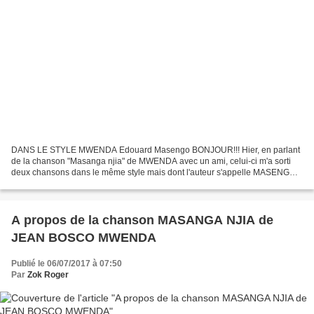
DANS LE STYLE MWENDA Edouard Masengo BONJOUR!!! Hier, en parlant
de la chanson "Masanga njia" de MWENDA avec un ami, celui-ci m'a sorti
deux chansons dans le même style mais dont l'auteur s'appelle MASENGO
EDOUARD. Et puis, OH SURPRISE!!!!, une troisième...
A propos de la chanson MASANGA NJIA de
JEAN BOSCO MWENDA
Publié le 06/07/2017 à 07:50
Par
Zok Roger