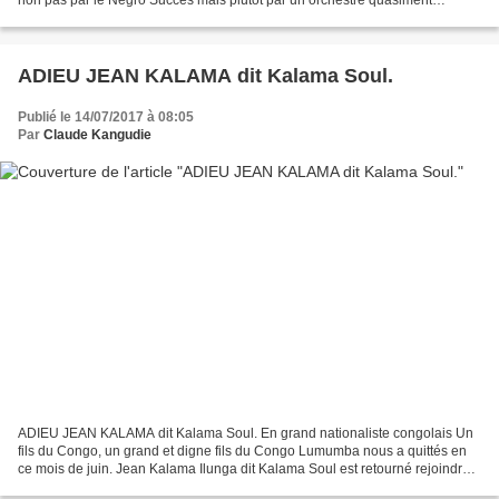
non pas par le Négro Succès mais plutôt par un orchestre quasiment
inconnu : Vox Action. Nous avons fouillé...
ADIEU JEAN KALAMA dit Kalama Soul.
Publié le 14/07/2017 à 08:05
Par
Claude Kangudie
ADIEU JEAN KALAMA dit Kalama Soul. En grand nationaliste congolais Un
fils du Congo, un grand et digne fils du Congo Lumumba nous a quittés en
ce mois de juin. Jean Kalama Ilunga dit Kalama Soul est retourné rejoindre
la Cité Céleste de nos ancêtres du...