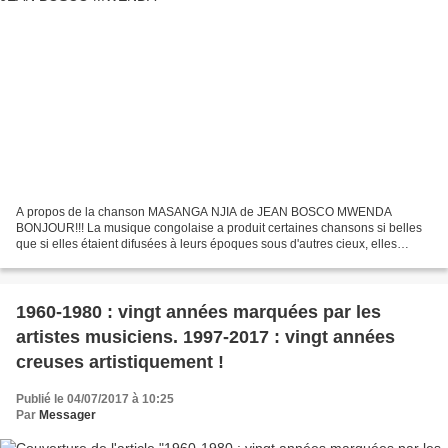
A propos de la chanson MASANGA NJIA de JEAN BOSCO MWENDA
BONJOUR!!! La musique congolaise a produit certaines chansons si belles
que si elles étaient difusées à leurs époques sous d'autres cieux, elles
seraient des chefs d'oeuvre pour toute l'Humanité;...
1960-1980 : vingt années marquées par les
artistes musiciens. 1997-2017 : vingt années
creuses artistiquement !
Publié le 04/07/2017 à 10:25
Par
Messager