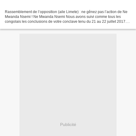
Rassemblement de l’opposition (aile Limete) : ne gênez pas l’action de Ne
Mwanda Nsemi ! Ne Mwanda Nsemi Nous avons suivi comme tous les
congolais les conclusions de votre conclave tenu du 21 au 22 juillet 2017.
Qu’avons-nous retenu ? D’emblée, nous avons...
Publicité