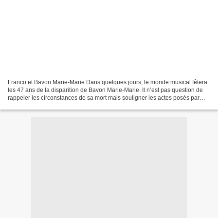
Franco et Bavon Marie-Marie Dans quelques jours, le monde musical fêtera
les 47 ans de la disparition de Bavon Marie-Marie. Il n’est pas question de
rappeler les circonstances de sa mort mais souligner les actes posés par
son aîné. En effet après sa disparition,...