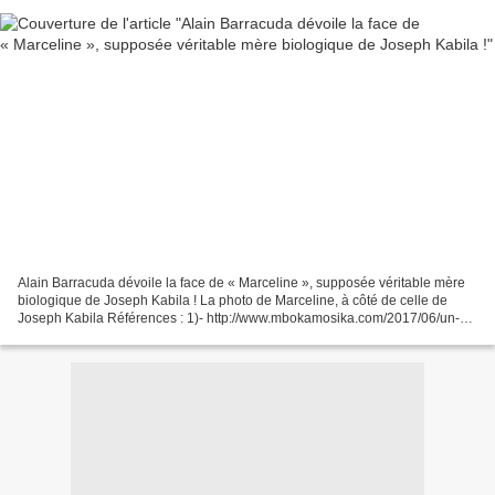
Alain Barracuda dévoile la face de « Marceline », supposée véritable mère
biologique de Joseph Kabila ! La photo de Marceline, à côté de celle de
Joseph Kabila Références : 1)- http://www.mbokamosika.com/2017/06/un-
depute-europeen-lache-mzee-laurent-kabila-fut-tue-et-remplace-par-le-
rwandais-joseph-kabila.html...