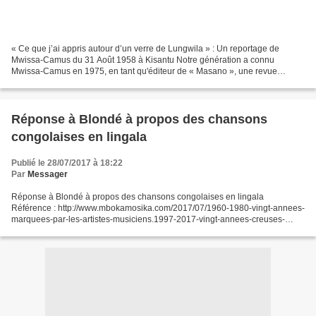
« Ce que j’ai appris autour d’un verre de Lungwila » : Un reportage de
Mwissa-Camus du 31 Août 1958 à Kisantu Notre génération a connu
Mwissa-Camus en 1975, en tant qu'éditeur de « Masano », une revue
hebdomadaire spécialisée dans les informations sportives...
Réponse à Blondé à propos des chansons
congolaises en lingala
Publié le 28/07/2017 à 18:22
Par
Messager
Réponse à Blondé à propos des chansons congolaises en lingala
Référence : http://www.mbokamosika.com/2017/07/1960-1980-vingt-annees-
marquees-par-les-artistes-musiciens.1997-2017-vingt-annees-creuses-
artistiquement.html Franchement mon frère, vous venez...