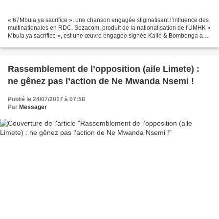
« 67Mbula ya sacrifice », une chanson engagée stigmatisant l’influence des
multinationales en RDC. Sozacom, produit de la nationalisation de l'UMHK «
Mbula ya sacrifice », est une œuvre engagée signée Kallé & Bombenga au
sein de l’African-Jazz. Elle fut...
Rassemblement de l’opposition (aile Limete) :
ne gênez pas l’action de Ne Mwanda Nsemi !
Publié le 24/07/2017 à 07:58
Par
Messager