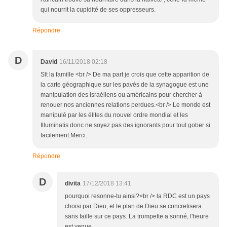
qui nourrit la cupidité de ses oppresseurs.
Répondre
D
David
16/11/2018 02:18
Slt la famille <br /> De ma part je crois que cette apparition de
la carte géographique sur les pavés de la synagogue est une
manipulation des israéliens ou américains pour chercher à
renouer nos anciennes relations perdues.<br /> Le monde est
manipulé par les élites du nouvel ordre mondial et les
Illuminatis donc ne soyez pas des ignorants pour tout gober si
facilement.Merci.
Répondre
D
divita
17/12/2018 13:41
pourquoi resonne-tu ainsi?<br /> la RDC est un pays
choisi par Dieu, et le plan de Dieu se concretisera
sans faille sur ce pays. La trompette a sonné, l'heure
est venue