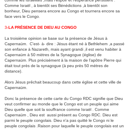
comme les Israélites ,mais l'espoir et l'espérance persistent .
Comme Israël , à bientôt ses Bénédictions ,à bientôt son
bonheur, Dieu pensera encore au Congo et tournera encore sa
face vers le Congo.
3
-LA PRÉSENCE DE DIEU AU CONGO
La troisième opinion se base sur la présence de Jésus à
Capernaüm. C'est- à- dire : Jésus étant né à Bethlehem ,a passé
son enfance à Nazareth, mais ayant grandi ,il est venu habiter à
Capernaüm à 50 mètres de la Synagogue (église) de
Capernaüm. Plus précisément à la maison de l'apôtre Pierre qui
était tout près de la synagogue (à peu près 50 mètres de
distance).
Alors Jésus prêchait beaucoup dans cette église et cette ville de
Capernaüm.
Donc la présence de cette carte du Congo RDC signifie que Dieu
veut confirmer au monde que le Congo est un peuple qui aime
Dieu quelle que soit la souffrance comme Israël . Comme
Capernaüm , Dieu est aussi présent au Congo RDC. Dieu est
parmi le peuple congolais. Dieu n'a pas quitté le Congo ni le
peuple congolais .Raison pour laquelle le peuple congolais est un