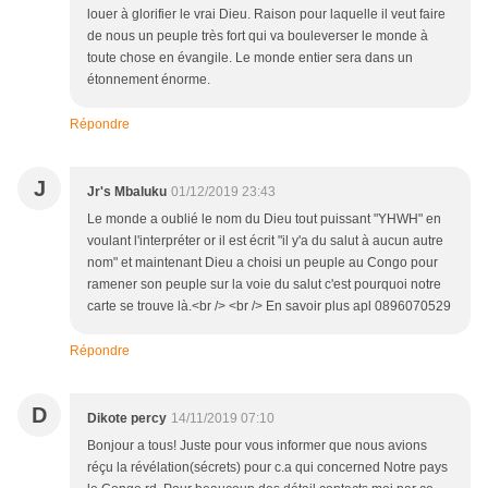
louer à glorifier le vrai Dieu. Raison pour laquelle il veut faire
de nous un peuple très fort qui va bouleverser le monde à
toute chose en évangile. Le monde entier sera dans un
étonnement énorme.
Répondre
J
Jr's Mbaluku
01/12/2019 23:43
Le monde a oublié le nom du Dieu tout puissant "YHWH" en
voulant l'interpréter or il est écrit "il y'a du salut à aucun autre
nom" et maintenant Dieu a choisi un peuple au Congo pour
ramener son peuple sur la voie du salut c'est pourquoi notre
carte se trouve là.<br /> <br /> En savoir plus apl 0896070529
Répondre
D
Dikote percy
14/11/2019 07:10
Bonjour a tous! Juste pour vous informer que nous avions
réçu la révélation(sécrets) pour c.a qui concerned Notre pays