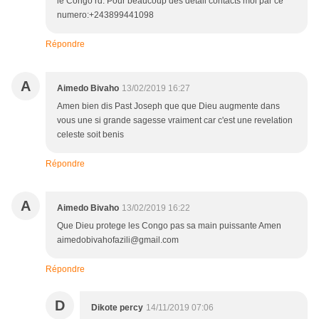
le Congo rd. Pour beaucoup des détail contacts moi par ce
numero:+243899441098
Répondre
A
Aimedo Bivaho
13/02/2019 16:27
Amen bien dis Past Joseph que que Dieu augmente dans
vous une si grande sagesse vraiment car c'est une revelation
celeste soit benis
Répondre
A
Aimedo Bivaho
13/02/2019 16:22
Que Dieu protege les Congo pas sa main puissante Amen
aimedobivahofazili@gmail.com
Répondre
D
Dikote percy
14/11/2019 07:06