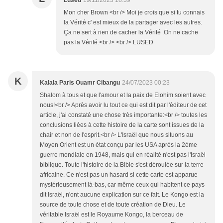
Lused
19/11/2023 18:39
Mon cher Brown <br /> Moi je crois que si tu connais
la Vérité c' est mieux de la partager avec les autres.
Ça ne sert à rien de cacher la Vérité .On ne cache
pas la Vérité.<br /> <br /> LUSED
K
Kalala Paris Ouamr Cibangu
24/07/2023 00:23
Shalom à tous et que l'amour et la paix de Elohim soient avec
nous!<br /> Après avoir lu tout ce qui est dit par l'éditeur de cet
article, j'ai constaté une chose très importante:<br /> toutes les
conclusions liées à cette histoire de la carte sont issues de la
chair et non de l'esprit.<br /> L'Israël que nous situons au
Moyen Orient est un état conçu par les USA après la 2ème
guerre mondiale en 1948, mais qui en réalité n'est pas l'Israël
biblique. Toute l'histoire de la Bible s'est déroulée sur la terre
africaine. Ce n'est pas un hasard si cette carte est apparue
mystérieusement là-bas, car même ceux qui habitent ce pays
dit Israël, n'ont aucune explication sur ce fait. Le Kongo est la
source de toute chose et de toute création de Dieu. Le
véritable Israël est le Royaume Kongo, la berceau de