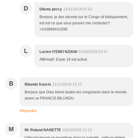
D
Dikote percy
14/11/2019 07:02
Bonjour, je des sécrets sur le Congo rd bibliquement,
est est ce que vous pouvez me contactez?
+243899441098
L
Lucien IYEMO NZIANI
01/03/2019 23:47
Affirmatif. Esaïe 18 est activé.
B
Bilundu francis
21/12/2018 15:23
Bonjour que Dieu bénis toutes les congolaise dans le monde
amen ce FRANCIS BILUNDU
Répondre
M
Mr Roland NANETTE
19/12/2018 12:13
l'africain trouve sa nourriture dans la naïveté , celle-la même