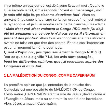
il y a même un pasteur qui est déjà venu là avant moi . Quand je
lui ai raconté le fait, il m’a répondu : "
c'est du mensonge , moi
je suis allé déjà là, ça c'est ma deuxième fois
". Alors en
arrivant là (puisque le tourisme se fait en groupe ) ,on est entré à
la Synagogue et je lui ai montré cette partie blanche, il s'exclama
:"
Mais c'est vrai ,c'est vraiment le Congo RDC ,mais j'ai déjà
été ici ,comment est ce que je n'ai pas vu ça ,il s'étonnait en
prenant des photos
". Alors tous les congolais et autres africains
avertis ne faisaient que tirer des photos. En tout cas l'impression
est unanimement la même pour tous.
Quant à l'opinion , pourquoi seulement le Congo RDC ? Q
´est ce que cela signifie ? Là, les avis sont partagés .
Voici les différentes opinions que j'ai recueillies auprès des
Congolais et d’un Juif.
1-LA MALÉDICTION DU CONGO ,COMME CAPERNAÜM
La première opinion que j'ai entendue de la bouche des
Congolais est une possibilité de MALÉDICTION du Congo.
C'est- à-dire ,CAPERNAÜM étant la ville de Jésus ,devait croire à
l'Evangile de Jésus ,mais au contraire ils ont été des incrédules.
Alors Jésus a maudit Capernaüm.