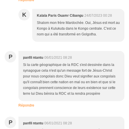
Répondre
K
Kalala Paris Ouamr Cibangu
24/07/2023 00:28
Shalom mon frère Mardochée. Oui, Jésus est mort au
Kongo à Kulukuta dans le Kongo centrale. C'est ce
nom qui a été transformé en Golgotha.
P
panfil ntantu
06/01/2021 08:28
Si la carte géographique de la RDC s'est dessinée dans la
synagogue cela n'est qu'un message fort de Jésus-Christ
pour nous congolais donc Dieu veut signifier aux congolais
qu'il connaît bien cette nation en mal ou en bien et que si le
congolais prennent conscience de leurs existence sur cette
terre lui Dieu bénira la RDC et la rendra prospère
Répondre
P
panfil ntantu
06/01/2021 08:28