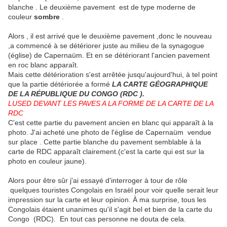
blanche . Le deuxième pavement est de type moderne de
couleur
sombre
.
Alors , il est arrivé que le deuxième pavement ,donc le nouveau
,a commencé à se détériorer juste au milieu de la synagogue
(église) de Capernaüm. Et en se détériorant l'ancien pavement
en roc blanc apparaît.
Mais cette détérioration s'est arrêtée jusqu'aujourd'hui, à tel point
que la partie détériorée a formé
LA CARTE GÉOGRAPHIQUE
DE LA RÉPUBLIQUE DU CONGO (RDC ).
LUSED DEVANT LES PAVES A LA FORME DE LA CARTE DE LA
RDC
C'est cette partie du pavement ancien en blanc qui apparaît à la
photo. J'ai acheté une photo de l'église de Capernaüm vendue
sur place . Cette partie blanche du pavement semblable à la
carte de RDC apparaît clairement.(c'est la carte qui est sur la
photo en couleur jaune).
Alors pour être sûr j'ai essayé d'interroger à tour de rôle
quelques touristes Congolais en Israël pour voir quelle serait leur
impression sur la carte et leur opinion. À ma surprise, tous les
Congolais étaient unanimes qu'il s'agit bel et bien de la carte du
Congo (RDC). En tout cas personne ne douta de cela.