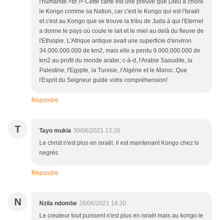
l'humanité.<br /> Cette carte est une preuve que Dieu a choisi
le Kongo comme sa Nation, car c'est le Kongo qui est l'Israël
et c'est au Kongo que se trouve la tribu de Juda à qui l'Eternel
a donne le pays où coule le lait et le miel au delà du fleuve de
l'Ethiopie. L'Afrique antique avait une superficie d'environ
34.000.000.000 de km2, mais elle a perdu 9.000.000.000 de
km2 au profit du monde arabe; c-à-d, l'Arabie Saoudite, la
Palestine, l'Egypte, la Tunisie, l'Algérie et le Maroc. Que
l'Esprit du Seigneur guide votre compréhension!
Répondre
T
Tayo mukia
30/06/2021 13:26
Le christ n'est plus en israël, il est maintenant Kongo chez ls
negrés
Répondre
N
Nzila ndombe
28/06/2021 18:20
Le createur tout puissent n'est plus en israël mais au kongo le