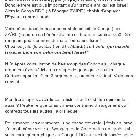
Donc le frère est plus important qu'un simple ami qui est Israël.
Alors le Congo RDC ( à l'époque ZAÏRE ) choisit d'appuyer
l'Egypte contre l'Israël.
Voilà où est basé le raisonnement de ce juif, le Congo ( ex
ZAÏRE ) a perdu sa bénédiction en se tournant contre Israël. Se
rangeant publiquement derrière l'ennemi d'Israël .
Chez les juifs (Israélites ),on dit :"
Maudit soit celui qui maudit
Israël,et béni soit celui qui bénit Israël
"
N.B: Après consultation de beaucoup des Congolais , chaque
argument évoqué ici a un groupe de gens qui le soutient.
Certains appuient 2 ou 3 arguments , ou même le tout. Voilà mon
constat.
Mon frère, après avoir lu cet article , quelle est ton opinion toi
aussi ? Peut-être que tu as un avis contraire. Un argument qui
contredit tous les autres , alors lequel ?
Peut importe les arguments , une chose est vraie, j'étais en Israël
,j'ai moi-même visité la Synagogue de Capernaüm en Israël, j'ai
vu la carte géographique du Congo RDC qui s'est dessinée seule