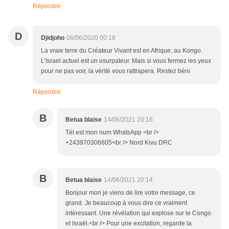
Répondre
D
Djidjoho
06/06/2020 00:18
La vraie terre du Créateur Vivant est en Afrique, au Kongo.
L'Israel actuel est un usurpateur. Mais si vous fermez les yeux
pour ne pas voir, la vérité vous rattrapera. Restez béni
Répondre
B
Betua blaise
14/06/2021 20:16
Tél est mon num WhatsApp <br />
+243970306605<br /> Nord Kivu DRC
B
Betua blaise
14/06/2021 20:14
Bonjour mon je viens de lire votre message, ce
grand. Je beaucoup à vous dire ce vraiment
intéressant. Une révélation qui explose sur le Congo
et Israël.<br /> Pour une excitation, regarde la