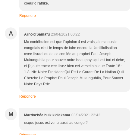
coeur d l'afrike.
Répondre
A
Arnold Samafu
23/04/2021 00:22
Ma contribution est que l'opinion 4 est vrais, alors nous le
congolais c'est le temps de faire encore la famillialisation
avec l'israel ou de ce confiée au prophet Paul Joseph
Mukungubila pour sauver notre beau pays qui est fort et riche;
et j'ajoute encor ceci lisez bien cet verset biblique Esaïe 18 :
1-8. Nb: Notre President Qui Est Le Garant De La Nation Qu'il
Cherche Le Prophet Paul Joseph Mukungubila, Pour Sauver
Notre Pays Rdc.
Répondre
M
Mardochée hulk kidiakama
03/04/2021 22:42
esque jesus est venu aussi au congo ?