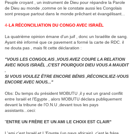
Peuple croyant , un instrument de Dieu pour répandre la Parole
de Dieu au monde ,comme on le constate aussi les Congolais
sont presque partout dans le monde prêchant et évangélisant...
4-
LA RÉCONCILIATION DU CONGO AVEC ISRAËL
La quatrième opinion émane d'un juif , donc un Israélite de sang.
Ayant été informé que ce pavement a formé la carte de RDC. il
ne douta pas , mais fit cette déclaration :
"VOUS LES CONGOLAIS ,VOUS AVEZ COUPE LA RELATION
AVEC NOUS ISRAËL ,C'EST POURQUOI DIEU VOUS A MAUDIT
.
SI VOUS VOULEZ ÊTRE ENCORE BÉNIS ,RÉCONCILIEZ-VOUS
ENCORE AVEC NOUS..."
Obs: Du temps du président MOBUTU ,il y eut un grand conflit
entre Israël et l'Egypte , alors MOBUTU déclara publiquement
devant la tribune de l'O.N.U ,devant tous les pays
assistants...ceci:
"
ENTRE UN FRÈRE ET UN AMI LE CHOIX EST CLAIR"
L'ami c'est Israël et L'Egypte (un pays africain) ,c'est le frère .