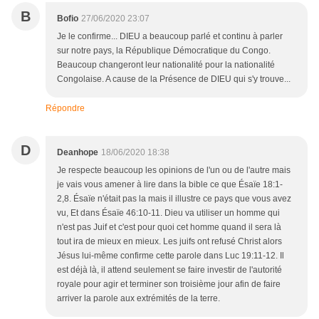
B
Bofio
27/06/2020 23:07
Je le confirme... DIEU a beaucoup parlé et continu à parler
sur notre pays, la République Démocratique du Congo.
Beaucoup changeront leur nationalité pour la nationalité
Congolaise. A cause de la Présence de DIEU qui s'y trouve...
Répondre
D
Deanhope
18/06/2020 18:38
Je respecte beaucoup les opinions de l'un ou de l'autre mais
je vais vous amener à lire dans la bible ce que Ésaïe 18:1-
2,8. Ésaïe n'était pas la mais il illustre ce pays que vous avez
vu, Et dans Ésaïe 46:10-11. Dieu va utiliser un homme qui
n'est pas Juif et c'est pour quoi cet homme quand il sera là
tout ira de mieux en mieux. Les juifs ont refusé Christ alors
Jésus lui-même confirme cette parole dans Luc 19:11-12. Il
est déjà là, il attend seulement se faire investir de l'autorité
royale pour agir et terminer son troisième jour afin de faire
arriver la parole aux extrémités de la terre.