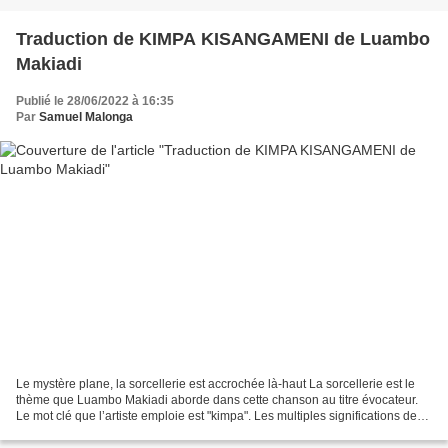
Traduction de KIMPA KISANGAMENI de Luambo
Makiadi
Publié le 28/06/2022 à 16:35
Par
Samuel Malonga
Le mystère plane, la sorcellerie est accrochée là-haut La sorcellerie est le
thème que Luambo Makiadi aborde dans cette chanson au titre évocateur.
Le mot clé que l’artiste emploie est "kimpa". Les multiples significations de
ce terme trouvent ici toute...