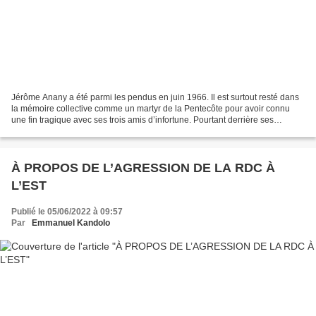
Jérôme Anany a été parmi les pendus en juin 1966. Il est surtout resté dans
la mémoire collective comme un martyr de la Pentecôte pour avoir connu
une fin tragique avec ses trois amis d’infortune. Pourtant derrière ses
lunettes se cachait un homme qui...
À PROPOS DE L’AGRESSION DE LA RDC À
L’EST
Publié le 05/06/2022 à 09:57
Par
Emmanuel Kandolo