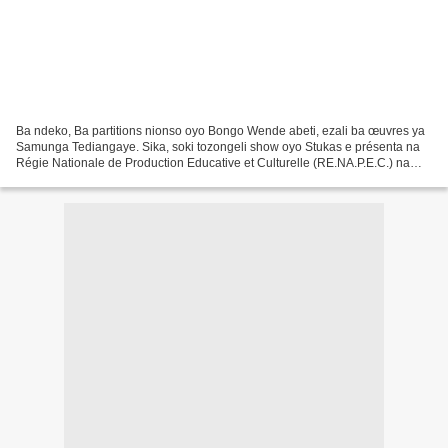
Ba ndeko, Ba partitions nionso oyo Bongo Wende abeti, ezali ba œuvres ya
Samunga Tediangaye. Sika, soki tozongeli show oyo Stukas e présenta na
Régie Nationale de Production Educative et Culturelle (RE.NA.P.E.C.) na
1976 (Voir sur You Tube : Le Stukas...