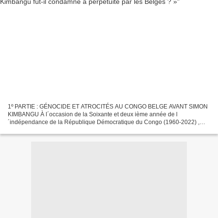
1º PARTIE : GÉNOCIDE ET ATROCITÉS AU CONGO BELGE AVANT SIMON
KIMBANGU À l´occasion de la Soixante et deux ième année de l
´indépendance de la République Démocratique du Congo (1960-2022) ,
nous continuons encore de parler de Simon Kimbangu. L’année passée,...