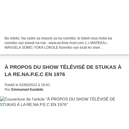
Ba ndeko, Na cadre ya masolo ya ba nzembo, to lobeli mua moke ba
nzembo oyo elandi na nse : www.archive-host.com 1.« MAPEKA»,
MAVUELA SOMO, YOKA LOKOLE Nzembo oyo ezali ko viser
particulièrement Shungu Wembadio (future papa Wemba) mpe ye moko
abomaki...
À PROPOS DU SHOW TÉLÉVISÉ DE STUKAS À
LA RE.NA.P.E.C EN 1976
Publié le 02/06/2022 à 19:01
Par
Emmanuel Kandolo