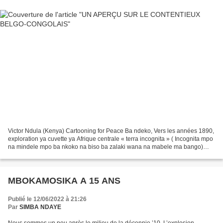
Victor Ndula (Kenya) Cartooning for Peace Ba ndeko, Vers les années 1890,
exploration ya cuvette ya Afrique centrale « terra incognita » ( Incognita mpo
na mindele mpo ba nkoko na biso ba zalaki wana na mabele ma bango)
epayi ya mindele, ezalaki na but...
MBOKAMOSIKA A 15 ANS
Publié le 12/06/2022 à 21:26
Par
SIMBA NDAYE