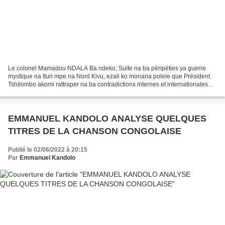
Le colonel Mamadou NDALA Ba ndeko, Suite na ba péripéties ya guerre
mystique na Ituri mpe na Nord Kivu, ezali ko monana polele que Président
Tshilombo akomi rattraper na ba contradictions internes et internationales
oyo azalaki en mesure ya ko analyser...
EMMANUEL KANDOLO ANALYSE QUELQUES
TITRES DE LA CHANSON CONGOLAISE
Publié le 02/06/2022 à 20:15
Par
Emmanuel Kandolo