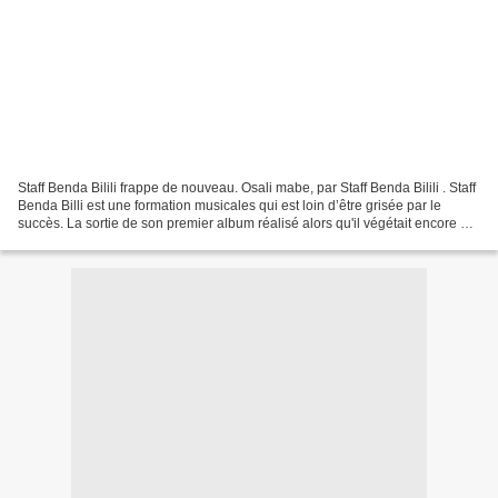
Staff Benda Bilili frappe de nouveau. Osali mabe, par Staff Benda Bilili . Staff
Benda Billi est une formation musicales qui est loin d’être grisée par le
succès. La sortie de son premier album réalisé alors qu'il végétait encore au
parc du Zoo et la...