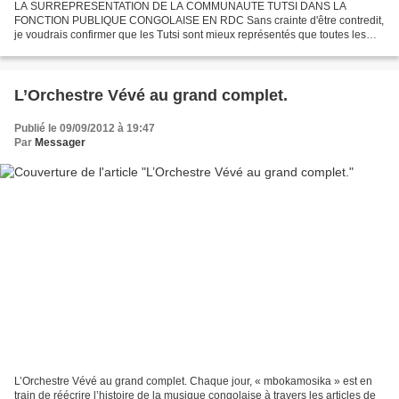
LA SURREPRESENTATION DE LA COMMUNAUTE TUTSI DANS LA
FONCTION PUBLIQUE CONGOLAISE EN RDC Sans crainte d'être contredit,
je voudrais confirmer que les Tutsi sont mieux représentés que toutes les
tribus du Kivu réunies. Dans l'armée, ceci revient à dire...
L’Orchestre Vévé au grand complet.
Publié le 09/09/2012 à 19:47
Par
Messager
L’Orchestre Vévé au grand complet. Chaque jour, « mbokamosika » est en
train de réécrire l’histoire de la musique congolaise à travers les articles de