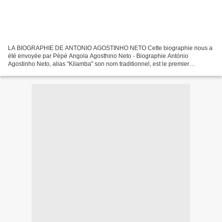
LA BIOGRAPHIE DE ANTONIO AGOSTINHO NETO Cette biographie nous a
été envoyée par Pépé Angola Agosthino Neto - Biographie António
Agostinho Neto, alias "Kilamba" son nom traditionnel, est le premier
président de l'Angola indépendant. L'homme fut poète avant...