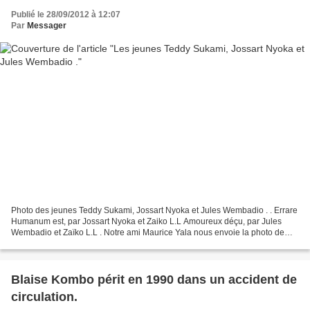
Publié le 28/09/2012 à 12:07
Par
Messager
Photo des jeunes Teddy Sukami, Jossart Nyoka et Jules Wembadio . . Errare
Humanum est, par Jossart Nyoka et Zaiko L.L Amoureux déçu, par Jules
Wembadio et Zaïko L.L . Notre ami Maurice Yala nous envoie la photo de
1972 des trois jeunes artistes musiciens...
Blaise Kombo périt en 1990 dans un accident de
circulation.