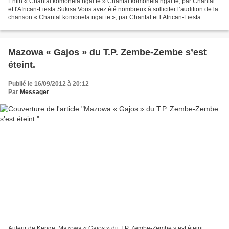
Enfin « Chantal komonela ngai te » Chantal komonela ngai te, par Chantal
et l'African-Fiesta Sukisa Vous avez été nombreux à solliciter l’audition de la
chanson « Chantal komonela ngai te », par Chantal et l’African-Fiesta
sukisa. Un de nouveaux membres...
Mazowa « Gajos » du T.P. Zembe-Zembe s’est
éteint.
Publié le 16/09/2012 à 20:12
Par
Messager
Auteur de Kenge, Mazowa « Gajos » du T.P. Zembe-Zembe s’est éteint