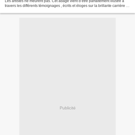
Les artistes ne meurent pas. Cet adage vient d’être parfaitement illustré à
travers les différents témoignages , écrits et éloges sur la brillante carrière du
Docteur Nico Kasanda...
Publicité