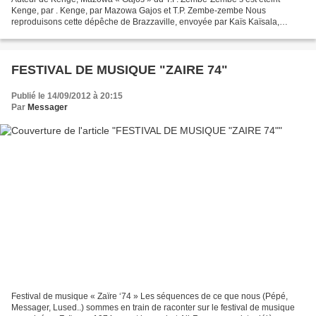
Kenge, par . Kenge, par Mazowa Gajos et T.P. Zembe-zembe Nous
reproduisons cette dépêche de Brazzaville, envoyée par Kaïs Kaïsala,
annonçant le décès le 1er septembre 2012 à Kinkisi de...
FESTIVAL DE MUSIQUE "ZAIRE 74"
Publié le 14/09/2012 à 20:15
Par
Messager
Festival de musique « Zaïre ‘74 » Les séquences de ce que nous (Pépé,
Messager, Lused..) sommes en train de raconter sur le festival de musique