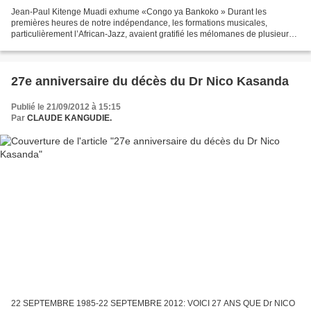
Jean-Paul Kitenge Muadi exhume «Congo ya Bankoko » Durant les
premières heures de notre indépendance, les formations musicales,
particulièrement l’African-Jazz, avaient gratifié les mélomanes de plusieurs
chansons patriotiques qui passaient en boucle...
27e anniversaire du décès du Dr Nico Kasanda
Publié le 21/09/2012 à 15:15
Par
CLAUDE KANGUDIE.
22 SEPTEMBRE 1985-22 SEPTEMBRE 2012: VOICI 27 ANS QUE Dr NICO