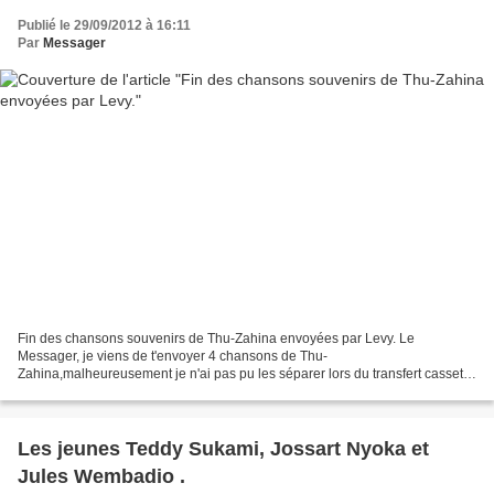
Publié le 29/09/2012 à 16:11
Par
Messager
Fin des chansons souvenirs de Thu-Zahina envoyées par Levy. Le
Messager, je viens de t'envoyer 4 chansons de Thu-
Zahina,malheureusement je n'ai pas pu les séparer lors du transfert cassette
audio en cd. Pour une meilleure explication,tu comprendras que...
Les jeunes Teddy Sukami, Jossart Nyoka et
Jules Wembadio .