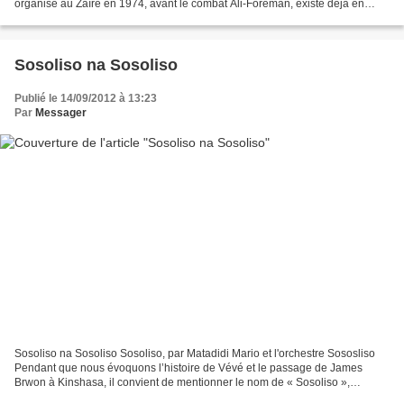
organisé au Zaïre en 1974, avant le combat Ali-Foreman, existe déjà en
vidéos. Nous remercions notre petit...
Sosoliso na Sosoliso
Publié le 14/09/2012 à 13:23
Par
Messager
Sosoliso na Sosoliso Sosoliso, par Matadidi Mario et l'orchestre Sososliso
Pendant que nous évoquons l’histoire de Vévé et le passage de James
Brwon à Kinshasa, il convient de mentionner le nom de « Sosoliso »,
l’orchestre qui s’était inspiré à merveille...