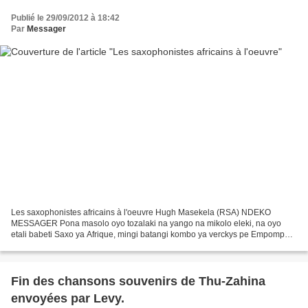
Publié le 29/09/2012 à 18:42
Par
Messager
Les saxophonistes africains à l'oeuvre Hugh Masekela (RSA) NDEKO
MESSAGER Pona masolo oyo tozalaki na yango na mikolo eleki, na oyo
etali babeti Saxo ya Afrique, mingi batangi kombo ya verckys pe Empompo
Deyes. Basusu balobaki ete bango nde baleki awa...
Fin des chansons souvenirs de Thu-Zahina
envoyées par Levy.