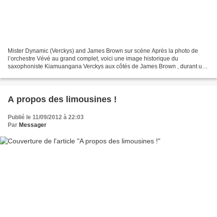
Mister Dynamic (Verckys) and James Brown sur scène Après la photo de
l’orchestre Vévé au grand complet, voici une image historique du
saxophoniste Kiamuangana Verckys aux côtés de James Brown , durant un
concert à Kinshasa en 1974. Cette image, comme...
A propos des limousines !
Publié le 11/09/2012 à 22:03
Par
Messager