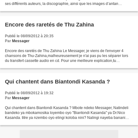
ses différents auteurs, la discographie, ainsi que les images d’antan
émanant de ses fouineurs. Dernièrement,...
Encore des raretés de Thu Zahina
Publié le 08/09/2012 à 20:35
Par
Messager
Encore des raretés de Thu Zahina Le Messager, je viens de t'envoyer 4
chansons de Thu-Zahina,malheureusement je n'ai pas pu les séparer lors
du transfert cassette audio en cd. Pour une meilleure explication,tu
comprendras que la 1ère chanson est joli...
Qui chantent dans Biantondi Kasanda ?
Publié le 08/09/2012 à 19:32
Par
Messager
Qui chantent dans Biantondi Kasanda ? Mbote ndeko Messager, Natindeli
bandeko ya mbokamosika loyembo oyo "Biantondi Kasanda" ya Dr.Nico
Kasanda. titre ya nzembo oyo elingi koloba nini? Nalingi nayeba banani
basala ebandeli ya nzembo oyo : mongongo ya...