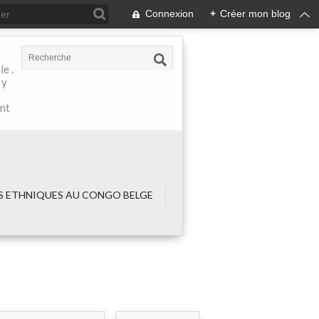
Connexion
+
Créer mon blog
e .
 y
ant
 ETHNIQUES AU CONGO BELGE