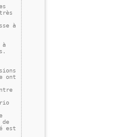
es
très
sse à
 à
s.
sions
e ont
ntre
rio
e
 de
é est