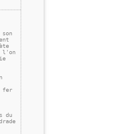
 son
ent
ète
 l'on
ie
n
 fer
s du
drade