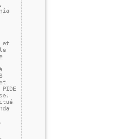
,
nia
 et
le
e
à
8
et
 PIDE
se.
itué
nda
.