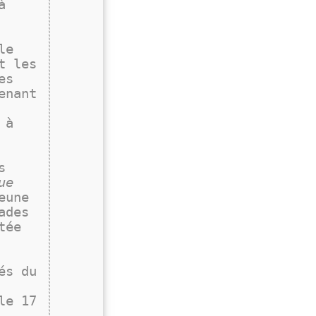
à
le
t les
es
enant
 à
s
ue
eune
ades
tée
és du
le 17