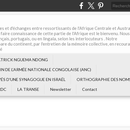
es et d'échanges entre ressortissants de l'Afrique Centrale et Austral
aire connaissance de cette partie de l'Afrique est le bienvenu. Nous
çais, portugais, ou en lingala, selon les interlocuteurs . Notre
are du continent, par l'entretien de la mémoire collective, en recour
té
ATRICK NGUEMA NDONG
EIN DE L‘ARMÉE NATIONALE CONGOLAISE (ANC)
VÉS D'UNE SYNAGOGUE EN ISRAËL
ORTHOGRAPHIE DES NOMS
RDC
LA TRANSE
Newsletter
Contact