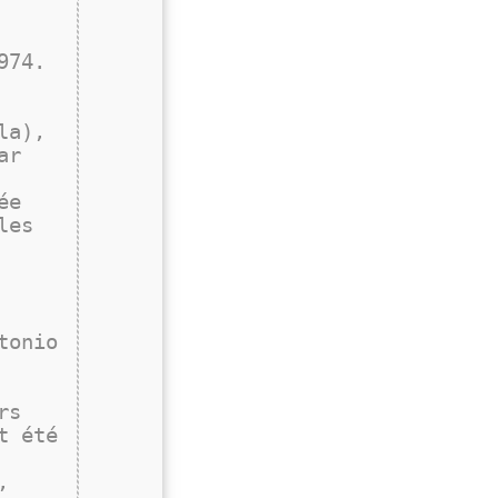
974.
la),
ar
ée
les
tonio
rs
t été
,