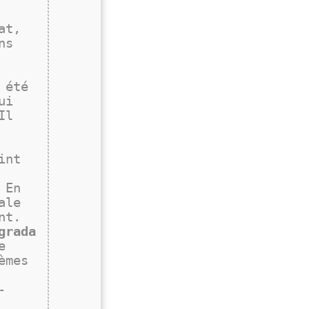
at,
ns
 été
ui
Il
int
 En
ale
ent.
grada
e
èmes
-