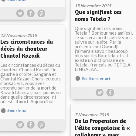
15 Novembre 2015
Que signifient ces
noms Tetela ?
Que signifient ces noms
Tetela ? Bonjour mes ami(es),
12 Novembre 2015
Je suis vraiment ravi de vous
Les circonstances du
suivre sur le site. Par la
présente moi Owandji,
décès du chanteur
j'aimerais savoir beaucoup
Chantal Kazadi
plus sur les Batetela, et s’il
existe un dictionnaire de
Tetela- français ou TETELA-
Les circonstances du décès du
LINGALA?...
chanteur Chantal Kazadi De
gauche à droite: Sangana et
Chantal Kazadi Chers lecteurs
#culture er art
mbokatiers, vous avez
entendu parler de la mort de
Kazadi Chantal, mais jamais su
dans quelle circonstance , ni
où est -il mort. Aujourd’hui,...
#musique
7 Novembre 2015
De la Propension de
l’élite congolaise à «
collaborer » avec