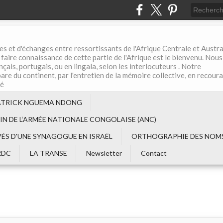
es et d'échanges entre ressortissants de l'Afrique Centrale et Austral
aire connaissance de cette partie de l'Afrique est le bienvenu. Nous
çais, portugais, ou en lingala, selon les interlocuteurs . Notre
are du continent, par l'entretien de la mémoire collective, en recour
té
ATRICK NGUEMA NDONG
EIN DE L‘ARMÉE NATIONALE CONGOLAISE (ANC)
VÉS D'UNE SYNAGOGUE EN ISRAËL
ORTHOGRAPHIE DES NOMS
RDC
LA TRANSE
Newsletter
Contact