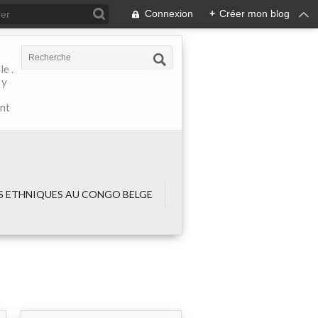
Connexion
+
Créer mon blog
e .
 y
ant
 ETHNIQUES AU CONGO BELGE