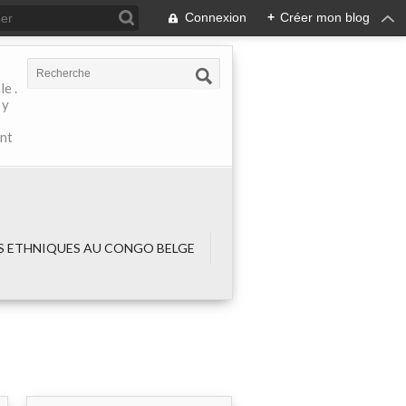
Connexion
+
Créer mon blog
e .
 y
ant
 ETHNIQUES AU CONGO BELGE