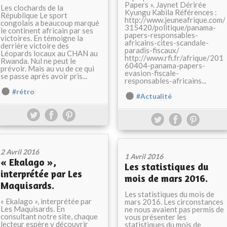
Papers ». Jaynet Dérirée
Les clochards de la
Kyungu Kabila Références :
République Le sport
http://www.jeuneafrique.com/
congolais a beaucoup marqué
315420/politique/panama-
le continent africain par ses
papers-responsables-
victoires. En témoigne la
africains-cites-scandale-
derrière victoire des
paradis-fiscaux/
Léopards locaux au CHAN au
http://www.rfi.fr/afrique/201
Rwanda. Nul ne peut le
60404-panama-papers-
prévoir. Mais au vu de ce qui
evasion-fiscale-
se passe après avoir pris...
responsables-africains...
#rétro
#Actualité
2 Avril 2016
1 Avril 2016
« Ekalago »,
Les statistiques du
interprétée par Les
mois de mars 2016.
Maquisards.
Les statistiques du mois de
« Ekalago », interprétée par
mars 2016. Les circonstances
Les Maquisards. En
ne nous avaient pas permis de
consultant notre site, chaque
vous présenter les
lecteur espère y découvrir
statistiques du mois de