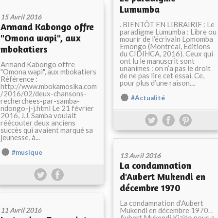
Lumumba
15 Avril 2016
. BIENTÔT EN LIBRAIRIE : Le
Armand Kabongo offre
paradigme Lumumba : Libre ou
"Omona wapi", aux
mourir de l’écrivain Lomomba
Emongo (Montréal, Éditions
mbokatiers
du CIDIHCA, 2016). Ceux qui
ont lu le manuscrit sont
Armand Kabongo offre
unanimes : on n’a pas le droit
"Omona wapi", aux mbokatiers
de ne pas lire cet essai. Ce,
Référence :
pour plus d’une raison....
http://www.mbokamosika.com
/2016/02/deux-chansons-
#Actualité
recherchees-par-samba-
ndongo-j-j.html Le 21 février
2016, J.J. Samba voulait
réécouter deux anciens
succès qui avaient marqué sa
jeunesse, à...
#musique
13 Avril 2016
La condamnation
d'Aubert Mukendi en
décembre 1970
La condamnation d’Aubert
11 Avril 2016
Mukendi en décembre 1970. .
Aubert Mukendi Kizito nous a