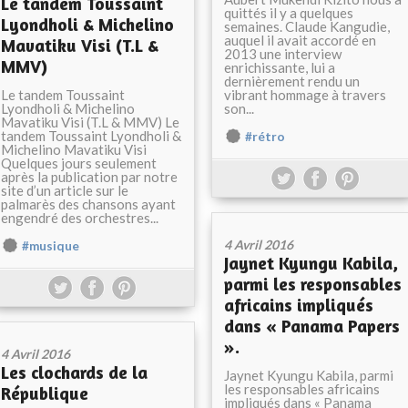
Le tandem Toussaint
quittés il y a quelques
Lyondholi & Michelino
semaines. Claude Kangudie,
auquel il avait accordé en
Mavatiku Visi (T.L &
2013 une interview
MMV)
enrichissante, lui a
dernièrement rendu un
Le tandem Toussaint
vibrant hommage à travers
Lyondholi & Michelino
son...
Mavatiku Visi (T.L & MMV) Le
tandem Toussaint Lyondholi &
#rétro
Michelino Mavatiku Visi
Quelques jours seulement
après la publication par notre
site d’un article sur le
palmarès des chansons ayant
engendré des orchestres...
4 Avril 2016
#musique
Jaynet Kyungu Kabila,
parmi les responsables
africains impliqués
dans « Panama Papers
».
4 Avril 2016
Les clochards de la
Jaynet Kyungu Kabila, parmi
les responsables africains
République
impliqués dans « Panama