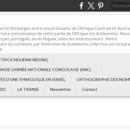
es et d'échanges entre ressortissants de l'Afrique Centrale et Austral
aire connaissance de cette partie de l'Afrique est le bienvenu. Nous
çais, portugais, ou en lingala, selon les interlocuteurs . Notre
are du continent, par l'entretien de la mémoire collective, en recour
té
ATRICK NGUEMA NDONG
EIN DE L‘ARMÉE NATIONALE CONGOLAISE (ANC)
VÉS D'UNE SYNAGOGUE EN ISRAËL
ORTHOGRAPHIE DES NOMS
RDC
LA TRANSE
Newsletter
Contact