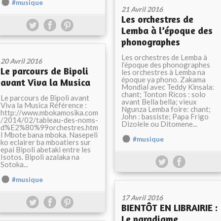
#musique
21 Avril 2016
Les orchestres de
Lemba à l’époque des
phonographes
Les orchestres de Lemba à
20 Avril 2016
l’époque des phonographes
Le parcours de Bipoli
les orchestres à Lemba na
époque ya phono. Zakama
avant Viva la Musica
Mondial avec Teddy Kinsala:
chant; Tonton Ricos : solo
Le parcours de Bipoli avant
avant Bella bella; vieux
Viva la Musica Référence :
Ngunza Lemba foire: chant;
http://www.mbokamosika.com
John : bassiste; Papa Frigo
/2014/02/tableau-des-noms-
Dizolele ou Ditomene...
d%E2%80%99orchestres.htm
l Mbote bana mboka. Nasepeli
#musique
ko eclairer ba mboatiers sur
epai Bipoli abetaki entre les
Isotos. Bipoli azalaka na
Sotoka...
#musique
17 Avril 2016
BIENTÔT EN LIBRAIRIE :
Le paradigme