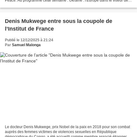
Peace. Au programme cette semaine : Ukraine : l'Europe dans le viseur de
Trump / Tensions entre les États-Unis...
Denis Mukwege entre sous la coupole de
l’Institut de France
Publié le 12/12/2025 à 21:24
Par
Samuel Malonga
Le docteur Denis Mukwege, prix Nobel de la paix en 2018 pour son combat
auprès des femmes victimes de violences sexuelles en République
démocratique du Congo, a été accueilli comme membre associé étranger au