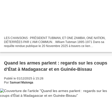
LES CHANSONS : PRÉSIDENT TUBMAN, ET ONE ZAMBIA, ONE NATION,
DÉTERRÉES PAR L’AMI COMMUN. . Wlliam Tubman 1895-1971 Dans sa
requête rendue publique le 20 Novembre 2025 à travers ce lien
:https://www.mbokamosika.com/2025/11/avenue-de-la-paix-en-hommage-a-
sbb-et-kimbokoto-pour-egayer-le-pere-de-ndila-joseph.html,...
Quand les armes parlent : regards sur les coups
d’État à Madagascar et en Guinée-Bissau
Publié le 01/12/2025 à 15:26
Par
Samuel Malonga