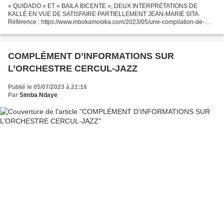
« QUIDADO » ET « BAILA BICENTE », DEUX INTERPRÉTATIONS DE
KALLÉ EN VUE DE SATISFAIRE PARTIELLEMENT JEAN-MARIE SITA.
Référence : https://www.mbokamosika.com/2023/05/une-compilation-de-
cobantou-en-hommage-au-duo-vocal-roy-et-bijou.html L’African-Jazz sur...
COMPLÉMENT D’INFORMATIONS SUR
L’ORCHESTRE CERCUL-JAZZ
Publié le 05/07/2023 à 21:16
Par
Simba Ndaye