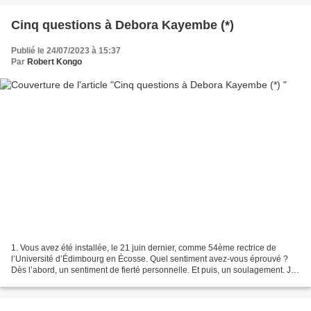
Cinq questions à Debora Kayembe (*)
Publié le 24/07/2023 à 15:37
Par
Robert Kongo
1. Vous avez été installée, le 21 juin dernier, comme 54ème rectrice de
l’Université d’Édimbourg en Écosse. Quel sentiment avez-vous éprouvé ?
Dès l’abord, un sentiment de fierté personnelle. Et puis, un soulagement. Je
me suis dégagée d’un fardeau bien...