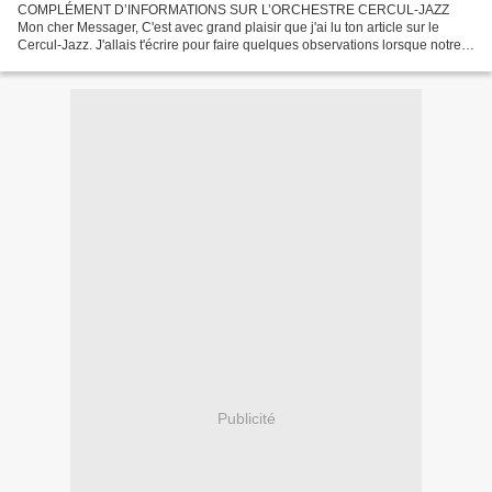
COMPLÉMENT D’INFORMATIONS SUR L’ORCHESTRE CERCUL-JAZZ
Mon cher Messager, C'est avec grand plaisir que j'ai lu ton article sur le
Cercul-Jazz. J'allais t'écrire pour faire quelques observations lorsque notre
ami commun m'a appelé pour me dire la même chose...
Publicité