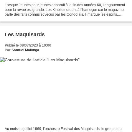
Lorsque Jeunes pour jeunes apparait à la fin des années 60, l’engouement
pour la revue est grande. Les Kinois mordent à l’hameçon car le magazine
parle des faits connus et vécus par les Congolais. Il marque les esprits,
consolide son succès et s’implante...
Les Maquisards
Publié le 08/07/2023 à 10:00
Par
Samuel Malonga
Au mois de juillet 1969, l’orchestre Festival des Maquisards, le groupe qui