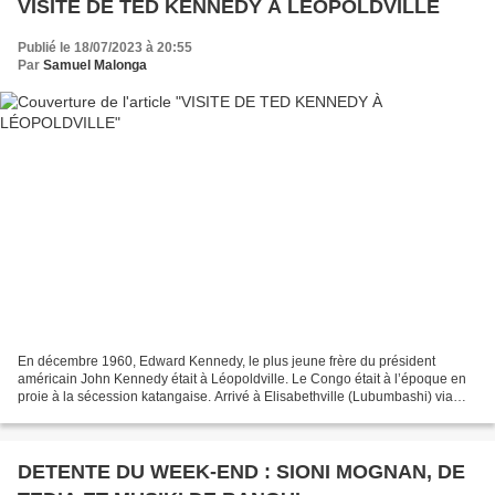
VISITE DE TED KENNEDY À LÉOPOLDVILLE
Publié le 18/07/2023 à 20:55
Par
Samuel Malonga
En décembre 1960, Edward Kennedy, le plus jeune frère du président
américain John Kennedy était à Léopoldville. Le Congo était à l’époque en
proie à la sécession katangaise. Arrivé à Elisabethville (Lubumbashi) via
Salisbury (Harare) le 22 novembre 1960,...
DETENTE DU WEEK-END : SIONI MOGNAN, DE