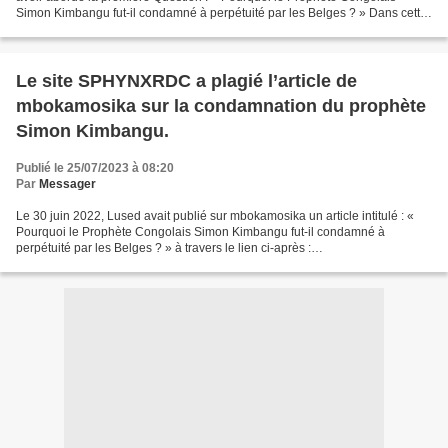
Simon Kimbangu fut-il condamné à perpétuité par les Belges ? » Dans cette
deuxième Partie , nous tenterons de répondre à la...
Le site SPHYNXRDC a plagié l’article de
mbokamosika sur la condamnation du prophète
Simon Kimbangu.
Publié le 25/07/2023 à 08:20
Par
Messager
Le 30 juin 2022, Lused avait publié sur mbokamosika un article intitulé : «
Pourquoi le Prophète Congolais Simon Kimbangu fut-il condamné à
perpétuité par les Belges ? » à travers le lien ci-après :
https://www.mbokamosika.com/2022/06/pourquoi-le-prophete-congolais-
simon-kimbangu-fut-il-condamne-a-perpetuite-par-les-belges.html...