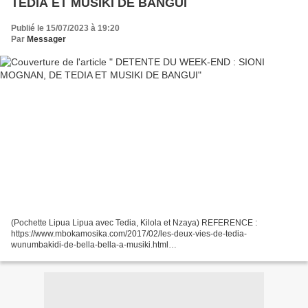
TEDIA ET MUSIKI DE BANGUI
Publié le 15/07/2023 à 19:20
Par
Messager
(Pochette Lipua Lipua avec Tedia, Kilola et Nzaya) REFERENCE :
https://www.mbokamosika.com/2017/02/les-deux-vies-de-tedia-
wunumbakidi-de-bella-bella-a-musiki.html
https://www.mbokamosika.com/2017/03/les-deux-vies-de-tedia-
wunumbakidi-de-bella-bella-a-musiki-suite.html...