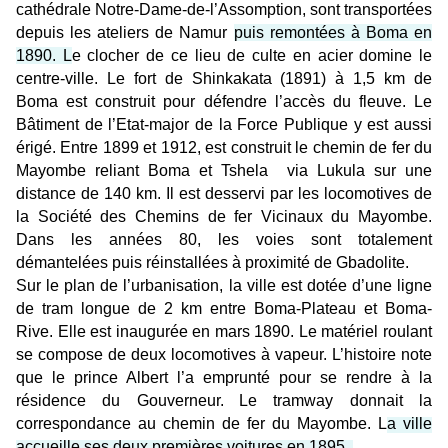
cathédrale Notre-Dame-de-l’Assomption, sont transportées
depuis les ateliers de Namur
puis remontées à Boma en
1890. L
e clocher de ce lieu de culte en acier domine le
centre-ville. Le fort de Shinkakata (1891) à 1,5 km de
Boma est construit pour défendre l’accès du fleuve. Le
Bâtiment de l’Etat-major de la Force Publique y est aussi
érigé. Entre 1899 et 1912, est construit le chemin de fer du
Mayombe reliant Boma et Tshela via Lukula sur une
distance de 140 km. Il est desservi par les locomotives de
la Société des Chemins de fer Vicinaux du Mayombe.
Dans les années 80, les voies sont totalement
démantelées puis réinstallées à proximité de Gbadolite.
Sur le plan de l’urbanisation, la ville est dotée d’une ligne
de tram longue de 2 km entre Boma-Plateau et
Boma-
Rive. Elle est inaugurée en mars 1890. Le matériel roulant
se compose de deux locomotives à vapeur. L’histoire note
que le prince Albert l’a emprunté pour se rendre à la
résidence du Gouverneur.
Le tramway donnait la
correspondance au chemin de fer du Mayombe
. L
a ville
accueille ses deux premières voitures en 1895.