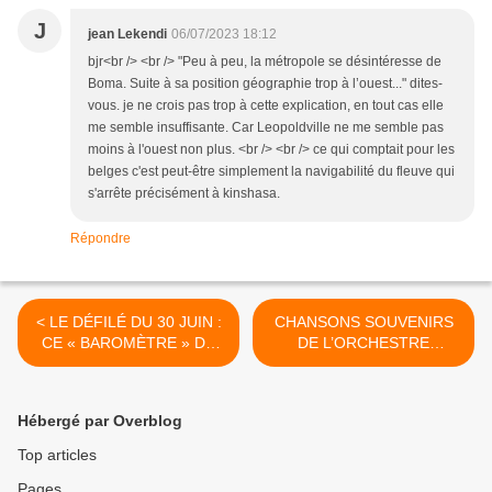
J
jean Lekendi
06/07/2023 18:12
bjr<br /> <br /> "Peu à peu, la métropole se désintéresse de
Boma. Suite à sa position géographie trop à l’ouest..." dites-
vous. je ne crois pas trop à cette explication, en tout cas elle
me semble insuffisante. Car Leopoldville ne me semble pas
moins à l'ouest non plus. <br /> <br /> ce qui comptait pour les
belges c'est peut-être simplement la navigabilité du fleuve qui
s'arrête précisément à kinshasa.
Répondre
< LE DÉFILÉ DU 30 JUIN :
CHANSONS SOUVENIRS
CE « BAROMÈTRE » DE
DE L’ORCHESTRE
LA SOUVERAINETÉ
CERCUL-JAZZ. >
NATIONALE.
Hébergé par Overblog
Top articles
Pages