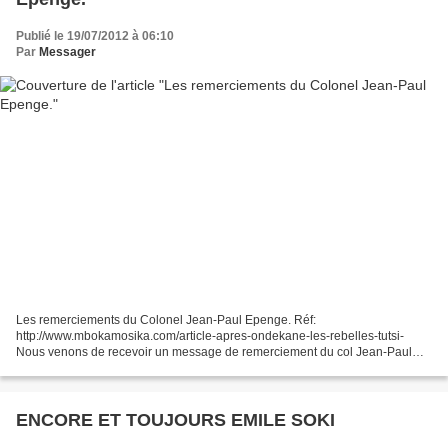
Publié le 19/07/2012 à 06:10
Par
Messager
Les remerciements du Colonel Jean-Paul Epenge. Réf:
http://www.mbokamosika.com/article-apres-ondekane-les-rebelles-tutsi-
Nous venons de recevoir un message de remerciement du col Jean-Paul
Epenge que nous reproduisons intégralement, en guise de droit...
ENCORE ET TOUJOURS EMILE SOKI