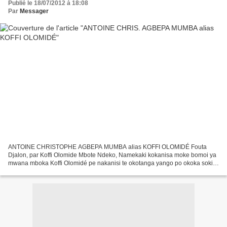
Publié le 18/07/2012 à 18:08
Par
Messager
ANTOINE CHRISTOPHE AGBEPA MUMBA alias KOFFI OLOMIDÉ Fouta
Djalon, par Koffi Olomide Mbote Ndeko, Namekaki kokanisa moke bomoi ya
mwana mboka Koffi Olomidé pe nakanisi te okotanga yango po okoka soki
tango ezali kobongisa makomi na ngai. ANTOINE CHRISTOPHE...