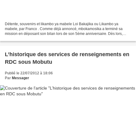
Détente, souvenirs et likambo ya mabele Loi Bakajika ou Likambo ya
mabele, par Franco . Comme déjà annoncé, mbokamosika a terminé sa
mission en déposant son bilan lors de son 5ème anniversaire. Dès lors,
nous avions demandé aux chroniqueurs de ne plus...
L’historique des services de renseignements en
RDC sous Mobutu
Publié le 22/07/2012 à 18:06
Par
Messager