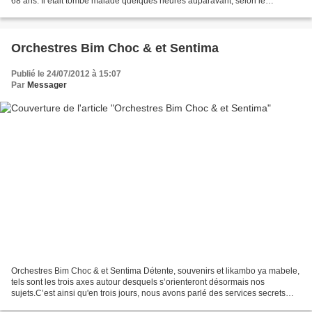
68 ans. Il était tombé malade quelques heures auparavant, selon le
communiqué publié par les services...
Orchestres Bim Choc & et Sentima
Publié le 24/07/2012 à 15:07
Par
Messager
Orchestres Bim Choc & et Sentima Détente, souvenirs et likambo ya mabele,
tels sont les trois axes autour desquels s’orienteront désormais nos
sujets.C’est ainsi qu'en trois jours, nous avons parlé des services secrets
sous Mobutu ; des Léopards ; et...