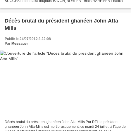
SUCCES bolobelaka toujours BAVON, BOHLEN...mais RAREMENT natikala
koyoka BOKOLOBELA ba CHANTEURS/INTERPRETE ya Orchestre...
Décès brutal du président ghanéen John Atta
Mills
Publié le 24/07/2012 à 22:08
Par
Messager
Décès brutal du président ghanéen John Atta Mills Par RFI Le président
ghanéen John Atta-Mills est mort brusquement, ce mardi 24 juillet, à l'âge de