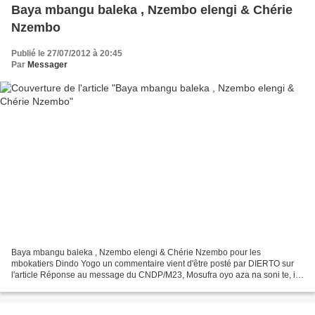
Baya mbangu baleka , Nzembo elengi & Chérie
Nzembo
Publié le 27/07/2012 à 20:45
Par
Messager
Baya mbangu baleka , Nzembo elengi & Chérie Nzembo pour les
mbokatiers Dindo Yogo un commentaire vient d'être posté par DIERTO sur
l'article Réponse au message du CNDP/M23, Mosufra oyo aza na soni te, il
est vrai que basekaka soufrance to bozangi ya moto...