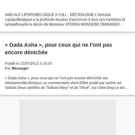
AMICALE LIPOPO/BELGIQUE A.S.B.L . NÉCROLOGIE L'Amicale
Lipopo/Belgique a la profonde douleur d'annoncer à tous ses membres et
sympathisants le décès de Monsieur ATENDA MONGEBE OMWANGO
JACATAN pour les intimes, ancien ambassadeur, décédé le mercredi 18...
« Dada Asha », pour ceux qui ne l’ont pas
encore dénichée
Publié le 21/07/2012 à 20:07
Par
Messager
« Dada Asha », pour ceux qui ne l’ont pas encore dénichée sur
mbokamosika Bonjour, un commentaire vient d'être posté par carine sur
l'article Deux variétés de "Safaris Nkoy" et de "Vévé", sur votre blog Le blog
de Messager Extrait du commentaire: Bonjour,cela...