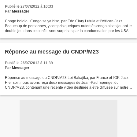
Publié le 27/07/2012 à 10:33
Par
Messager
Congo bololo ! Congo se ya biso, par Edo Clary Lutula et l'African-Jazz .
Beaucoup de personnes, y compris quelques autorités congolaises jouant le
double jeu dans ce conflit, sont surprises par la condamnation par les USA
du soutien du Rwanda aux rebelles...
Réponse au message du CNDP/M23
Publié le 26/07/2012 à 11:39
Par
Messager
Réponse au message du CNDP/M23 Loi Bakajika, par Franco et l'OK-Jazz
Hier soir, nous avons reçu deux messages de Jean-Paul Epenge, du
CNDP/M23, contenant une récente vidéo destinée à être diffusée sur notre
site. Nous avons été étonnés par la manière...