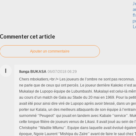
J
a
f
p
L
Commenter cet article
Ajouter un commentaire
I
Ilunga BUKASA
06/07/2018 06:29
Chers mbokatiers,<br /> Les joueurs de l’ombre ne sont pas reconnus. 
ne parle que de ceux qui ont percés. Le joueur derrière Kakoko n’est a
Mukalayi de Lupopo équipe de Lubumbashi. Mukalayi est celui-là mêm
au cours d’un match de Gala au Stade du 20 mai en 1969. Pour la petite
avait été pour ainsi dire viré de Lupopo après avoir blessé, dans un ges
porter sur Kalala, un des meilleurs attaquants de son équipe à l’entra
surnommé ‘’Peugeot’’ qui jouait en tandem avec Kabale ‘’service’’. Muka
cette longue filière de joueurs venus de Likasi. Il avait joué au sein de 
Christophe ‘’Wadile Mfumu’’. Equipe dans laquelle avait évolué égale
époque, Ngoie Laurent ‘’Mishipa du Zaïre’’ avant de faire le saut chez