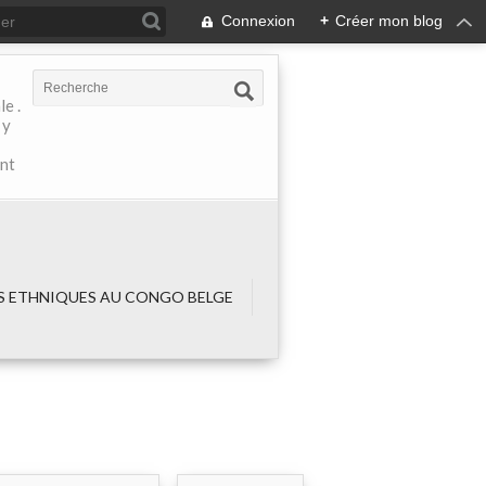
Connexion
+
Créer mon blog
e .
 y
ant
 ETHNIQUES AU CONGO BELGE