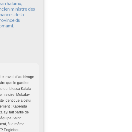
ean Salumu,
ncien ministre des
inances de la
rovince du
omami.
Le travail d’archivage
utre que le gardien
e qui blessa Kalala
 histoire, Mukalayi
te identique à celui
inement : Kapenda
layi fait partie de
l’équipe Saint
ment, à la même
 TP Englebert