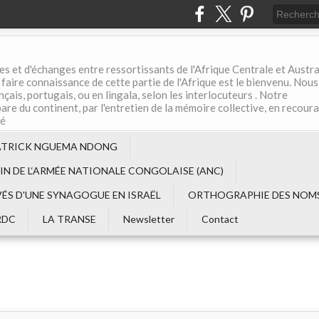
es et d'échanges entre ressortissants de l'Afrique Centrale et Austral
aire connaissance de cette partie de l'Afrique est le bienvenu. Nous
çais, portugais, ou en lingala, selon les interlocuteurs . Notre
are du continent, par l'entretien de la mémoire collective, en recour
té
ATRICK NGUEMA NDONG
EIN DE L‘ARMÉE NATIONALE CONGOLAISE (ANC)
VÉS D'UNE SYNAGOGUE EN ISRAËL
ORTHOGRAPHIE DES NOMS
RDC
LA TRANSE
Newsletter
Contact