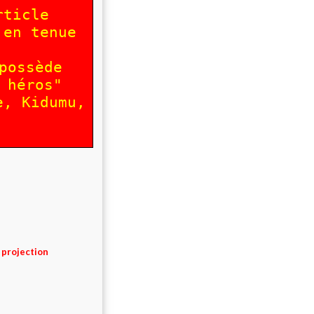
rticle
 en tenue
possède
 héros"
e, Kidumu,
 projection