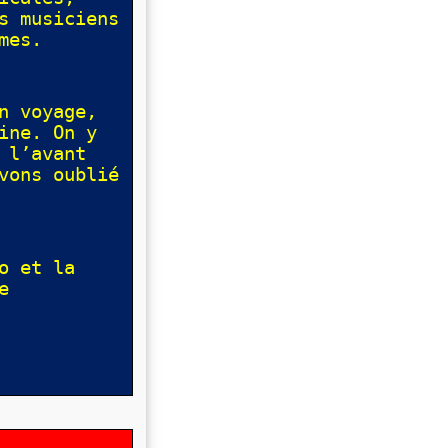
s musiciens
mes.
n voyage,
ine. On y
l’avant
vons oublié
o et la
e