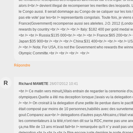
alors il<br /> devient illegal de recompenser les merites des leopards. 
le Congo aussi. Il serait dommage au Congo de se calquer sur les lois fr
pas ete vote' par les<br /> representants congolais. Toute fois, je viens
France(Government) recompense aussi ses ateletes. J.O. 2012 (Lond
rewards by country:<br /> <br /> <br /> Italy: $182 400 per gold medal 
<br /> <br /> Russia:$135 000<br /> <br /> <br /> France:$65 200<br /> <
Japan:$35 900<br /> <br /> <br /> China:$31 400<br /> <br /> <br /> U
/> <br /> Nota: For USA, it is not the Government who rewards the winn
Olympic Committe.<br /> <br /> <br /> <br />
Répondre
R
Richard MAWETE
28/07/2012 10:41
<br /> Ce matin vers minuit,j'étais entrain de regarder la ceremonie d'o
olympiques.Quelle a été ma deception lorsque j'avais vu la delegation 
/> <br /> On croirait à la delegation d'une petite ile perdue dans le paci
était composé par moins de 10 personnes,habillés avec des survetem
gout.Comparez aux<br /> delegations d'autres pays Africains,c'était vra
les commentateurs à la télé,n'ont rien dit sur la RDC,meme pas une a
ça,ma fille de 13 ans m'avait fait<br /> remarquée qu'il n' y avait pas une
delegation.<br /> <br /> <br /> Pire encore,juste derrière le porte drape