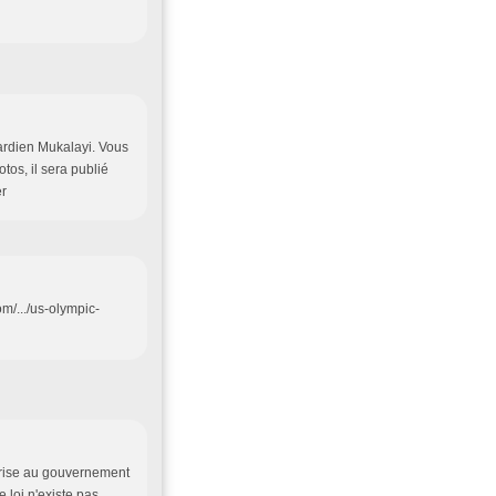
gardien Mukalayi. Vous
tos, il sera publié
er
m/.../us-olympic-
torise au gouvernement
e loi n'existe pas