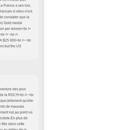
La France a ses lois,
ancais si elles n'ont
 de constater que la
on) Gold medal
won per winner<br />
br /> <br />
SA:$25 000<br /> <br
ers but the US
uverture des jeux
de la RDC!!!<br /> <br
fique,tellement qu'elle
ents de mauvais
iment nul,au point où
necdote.En plus de
 fille dans cette
au,au milieu de la