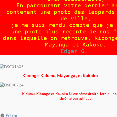
En parcourant votre dernier a
contenant une photo des leopards
de ville,
je me suis rendu compte que je 
une photo plus recente de nos "
dans laquelle on retrouve, Kibong
Mayanga et Kakoko.
Edgar G.
.
Kibonge, Kidumu, Mayanga , et Kakoko
.
.
Kidumu, Kibonge et Kakoko à l'extrême droite, lors d'une
cinématographique.
#rétro