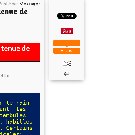
Publié par
Messager
tenue de
0
 tenue de
Repost
n terrain
ant, les
tambules
, habillés
. Certains
icales;