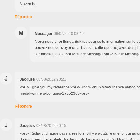
Mazembe.
Répondre
M
Messager
06/07/2018 08:40
Merci notre cher Ilunga Bukasa pour cette information sur le 
pouvez nous envoyer un article sur cette époque, avec des pho
sur mbokamosika.<br /> <br /> Messager<br /> <br /> Messag
J
Jacques
08/08/2012 20:21
<br /> I give you my reference:<br /> <br /> <br /> www.finance.yahoo.co
medal-winners-bonuses-17052365<br />
Répondre
J
Jacques
08/08/2012 20:15
<br /> Richard, chaque pays a ses lois. S'il y a au Zaire une loi qui au
de remunerer lesexploits des leopards tant mieux car c'est legal. Si cett