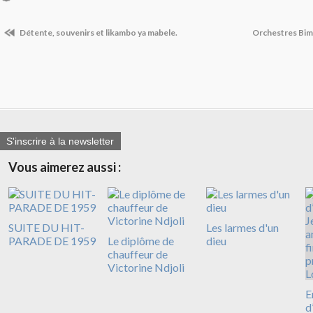
Détente, souvenirs et likambo ya mabele.
Orchestres Bim
S'inscrire à la newsletter
Vous aimerez aussi :
SUITE DU HIT-
Les larmes d'un
PARADE DE 1959
Le diplôme de
dieu
chauffeur de
Victorine Ndjoli
E
d