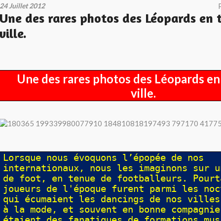
24 Juillet 2012
Une des rares photos des Léopards en 
ville.
Une des rares photos des Léopards en
ville.
Lorsque nous évoquons l’épopée de nos
internationaux, nous les imaginons sur u
de foot, en tenue de footballeurs. Pourt
joueurs de l'époque furent parmi les noc
qui écumaient les dancings de nos villes
à la mode, et souvent en bonne compagnie
étaient des fanatiques de formations mus