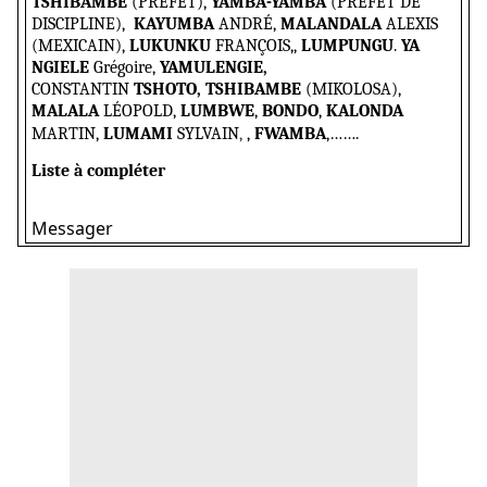
TSHIBAMBE
(PRÉFET),
YAMBA-YAMBA
(PRÉFET DE
DISCIPLINE),
KAYUMBA
ANDRÉ,
MALANDALA
ALEXIS
(MEXICAIN),
LUKUNKU
FRANÇOIS,,
LUMPUNGU
.
YA
NGIELE
Grégoire,
YAMULENGIE,
CONSTANTIN
TSHOTO,
TSHIBAMBE
(MIKOLOSA),
MALALA
LÉOPOLD,
LUMBWE
,
BONDO
,
KALONDA
MARTIN,
LUMAMI
SYLVAIN
,
,
FWAMBA
,…….
Liste à compléter
Messager