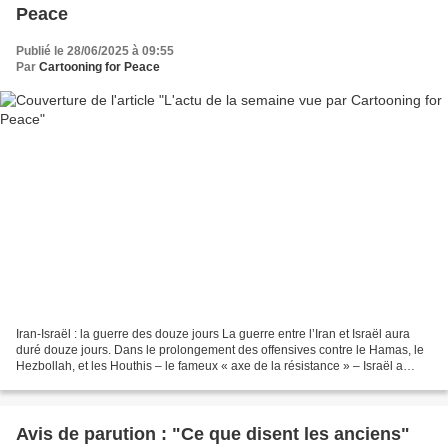
Peace
Publié le 28/06/2025 à 09:55
Par
Cartooning for Peace
Iran-Israël : la guerre des douze jours La guerre entre l’Iran et Israël aura
duré douze jours. Dans le prolongement des offensives contre le Hamas, le
Hezbollah, et les Houthis – le fameux « axe de la résistance » – Israël a
ouvert le 12 juin un nouveau...
Avis de parution : "Ce que disent les anciens"