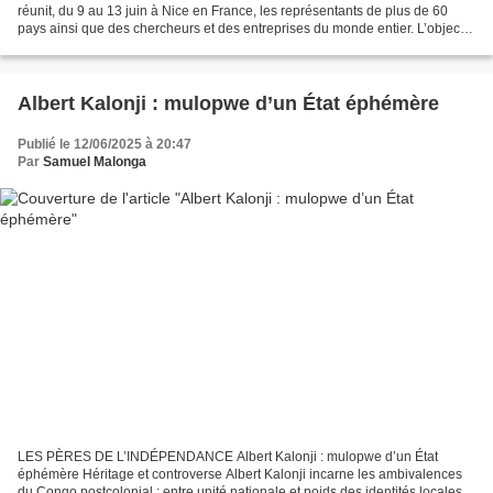
réunit, du 9 au 13 juin à Nice en France, les représentants de plus de 60
pays ainsi que des chercheurs et des entreprises du monde entier. L’objectif
affiché est de faire l’état...
Albert Kalonji : mulopwe d’un État éphémère
Publié le 12/06/2025 à 20:47
Par
Samuel Malonga
LES PÈRES DE L’INDÉPENDANCE Albert Kalonji : mulopwe d’un État
éphémère Héritage et controverse Albert Kalonji incarne les ambivalences
du Congo postcolonial : entre unité nationale et poids des identités locales,