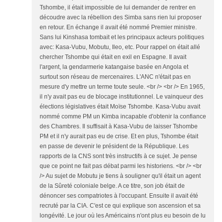
Tshombe, il était impossible de lui demander de rentrer en
découdre avec la rébellion des Simba sans rien lui proposer
en retour. En échange il avait été nommé Premier ministre.
Sans lui Kinshasa tombait et les principaux acteurs politiques
avec: Kasa-Vubu, Mobutu, Ileo, etc. Pour rappel on était allé
chercher Tshombe qui était en exil en Espagne. Il avait
l'argent, la gendarmerie katangaise basée en Angola et
surtout son réseau de mercenaires. L'ANC n'était pas en
mesure d'y mettre un terme toute seule. <br /> <br /> En 1965,
il n'y avait pas eu de blocage institutionnel. Le vainqueur des
élections législatives était Moïse Tshombe. Kasa-Vubu avait
nommé comme PM un Kimba incapable d'obtenir la confiance
des Chambres. Il suffisait à Kasa-Vubu de laisser Tshombe
PM et il n'y aurait pas eu de crise. Et en plus, Tshombe était
en passe de devenir le président de la République. Les
rapports de la CNS sont très instructifs à ce sujet. Je pense
que ce point ne fait pas débat parmi les historiens. <br /> <br
/> Au sujet de Mobutu je tiens à souligner qu'il était un agent
de la Sûreté coloniale belge. A ce titre, son job était de
dénoncer ses compatriotes à l'occupant. Ensuite il avait été
recruté par la CIA. C'est ce qui explique son ascension et sa
longévité. Le jour où les Américains n'ont plus eu besoin de lu