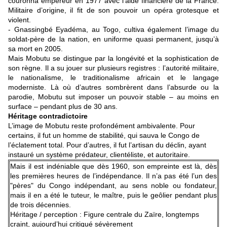
couronna empereur en 1977 avec l’aide financière de la France.
Militaire d’origine, il fit de son pouvoir un opéra grotesque et
violent.
- Gnassingbé Eyadéma, au Togo, cultiva également l’image du
soldat-père de la nation, en uniforme quasi permanent, jusqu’à
sa mort en 2005.
Mais Mobutu se distingue par la longévité et la sophistication de
son règne. Il a su jouer sur plusieurs registres : l’autorité militaire,
le nationalisme, le traditionalisme africain et le langage
moderniste. Là où d’autres sombrèrent dans l’absurde ou la
parodie, Mobutu sut imposer un pouvoir stable – au moins en
surface – pendant plus de 30 ans.
Héritage contradictoire
L’image de Mobutu reste profondément ambivalente. Pour
certains, il fut un homme de stabilité, qui sauva le Congo de
l’éclatement total. Pour d’autres, il fut l’artisan du déclin, ayant
instauré un système prédateur, clientéliste, et autoritaire.
Mais il est indéniable que dès 1960, son empreinte est là, dès
les premières heures de l’indépendance. Il n’a pas été l’un des
"pères" du Congo indépendant, au sens noble ou fondateur,
mais il en a été le tuteur, le maître, puis le geôlier pendant plus
de trois décennies.
Héritage / perception : Figure centrale du Zaïre, longtemps
craint, aujourd’hui critiqué sévèrement