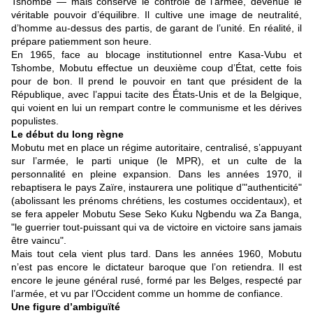
Tshombe — mais conserve le contrôle de l’armée, devenue le
véritable pouvoir d’équilibre. Il cultive une image de neutralité,
d’homme au-dessus des partis, de garant de l’unité. En réalité, il
prépare patiemment son heure.
En 1965, face au blocage institutionnel entre Kasa-Vubu et
Tshombe, Mobutu effectue un deuxième coup d’État, cette fois
pour de bon. Il prend le pouvoir en tant que président de la
République, avec l’appui tacite des États-Unis et de la Belgique,
qui voient en lui un rempart contre le communisme et les dérives
populistes.
Le début du long règne
Mobutu met en place un régime autoritaire, centralisé, s’appuyant
sur l’armée, le parti unique (le MPR), et un culte de la
personnalité en pleine expansion. Dans les années 1970, il
rebaptisera le pays Zaïre, instaurera une politique d’"authenticité"
(abolissant les prénoms chrétiens, les costumes occidentaux), et
se fera appeler Mobutu Sese Seko Kuku Ngbendu wa Za Banga,
"le guerrier tout-puissant qui va de victoire en victoire sans jamais
être vaincu".
Mais tout cela vient plus tard. Dans les années 1960, Mobutu
n’est pas encore le dictateur baroque que l’on retiendra. Il est
encore le jeune général rusé, formé par les Belges, respecté par
l’armée, et vu par l’Occident comme un homme de confiance.
Une figure d’ambiguïté