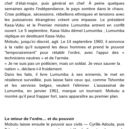
chef d’état-major, puis général en chef. À peine quelques
semaines après l’indépendance, le pays sombre dans le chaos.
Crise politique, sécessions, rébellions ethniques et tensions avec
les puissances étrangères créent une impasse. Le président
Kasa-Vubu et le Premier ministre Lumumba entrent en conflit
ouvert. Le 5 septembre, Kasa-Vubu démet Lumumba ; Lumumba
réplique en destituant Kasa-Vubu.
Mobutu, jusqu’ici discret, agit. Le 14 septembre 1960, il annonce
à la radio qu’il suspend les deux hommes et prend le pouvoir
"temporairement" pour rétablir l’ordre, avec l’appui des «
techniciens neutres » et de l’armée.
« Je ne suis pas un politicien, mais un soldat. Je veux sauver la
nation », déclare-t-il froidement.
Dans les faits, il livre Lumumba à ses ennemis, le met en
résidence surveillée, puis laisse faire ceux qui, comme Tshombe
et les services belges, veulent l’éliminer. L’assassinat de
Lumumba, en janvier 1961, marque un tournant. Mobutu a
montré qu’il peut frapper fort, sans apparaître au premier plan.
Le retour de l’ordre… et du pouvoir
Mobutu laisse ensuite le pouvoir aux civils — Cyrille Adoula, puis