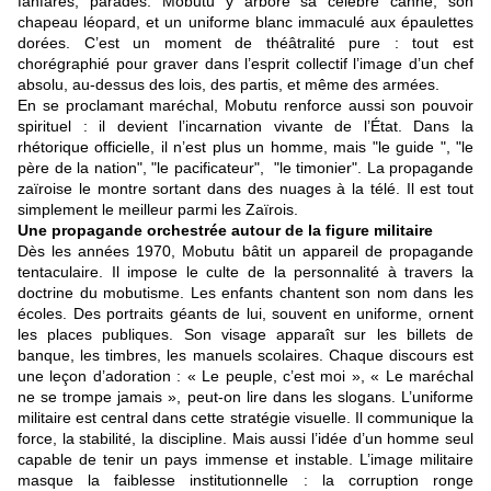
fanfares, parades. Mobutu y arbore sa célèbre canne, son
chapeau léopard, et un uniforme blanc immaculé aux épaulettes
dorées. C’est un moment de théâtralité pure : tout est
chorégraphié pour graver dans l’esprit collectif l’image d’un chef
absolu, au-dessus des lois, des partis, et même des armées.
En se proclamant maréchal, Mobutu renforce aussi son pouvoir
spirituel : il devient l’incarnation vivante de l’État. Dans la
rhétorique officielle, il n’est plus un homme, mais "le guide ", "le
père de la nation", "le pacificateur", "le timonier". La propagande
zaïroise le montre sortant dans des nuages à la télé. Il est tout
simplement le meilleur parmi les Zaïrois.
Une propagande orchestrée autour de la figure militaire
Dès les années 1970, Mobutu bâtit un appareil de propagande
tentaculaire. Il impose le culte de la personnalité à travers la
doctrine du mobutisme. Les enfants chantent son nom dans les
écoles. Des portraits géants de lui, souvent en uniforme, ornent
les places publiques. Son visage apparaît sur les billets de
banque, les timbres, les manuels scolaires. Chaque discours est
une leçon d’adoration : « Le peuple, c’est moi », « Le maréchal
ne se trompe jamais », peut-on lire dans les slogans. L’uniforme
militaire est central dans cette stratégie visuelle. Il communique la
force, la stabilité, la discipline. Mais aussi l’idée d’un homme seul
capable de tenir un pays immense et instable. L’image militaire
masque la faiblesse institutionnelle : la corruption ronge