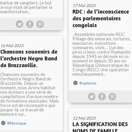
battue de sangliers. Le but
17 Mai 2023
avoué était de perturber la
RDC : de l’inconscience
manifestation...
des parlementaires
congolais
. Assemblée nationale RDC
Pillage des minerais, tortures,
massacres, exécutions
16 Mai 2023
sommaires, viols… L’un des
Chansons souvenirs de
pires crimes contre l’humanité
depuis 1945 se déroule en ce
l’orchestre Negro Band
moment et depuis 30 ans en
de Brazzaville.
République Démocratique du
Congo (RDC). Une opération
minutieusement...
Chansons souvenirs de
l’orchestre Negro Band de
Brazzaville. Depuis un
#opinion
moment, nous avons habitué
nos lecteurs à une série de
compilations d’un bon nombre
de formations musicales. Mais
force est de reconnaître que
jusque-là, ce travail de
mémoire sur...
12 Mai 2023
LA SIGNIFICATION DES
#Musique
NOMS DE FAMILLE