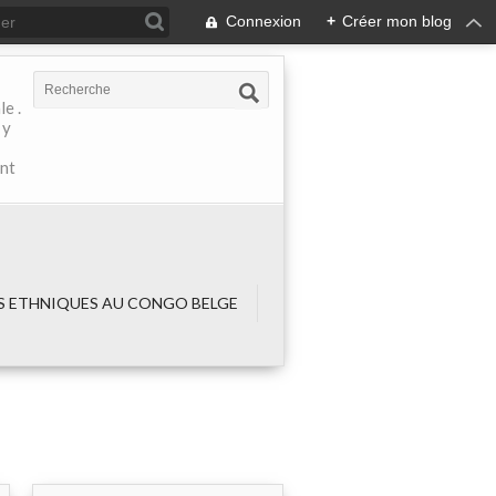
Connexion
+
Créer mon blog
e .
 y
ant
 ETHNIQUES AU CONGO BELGE