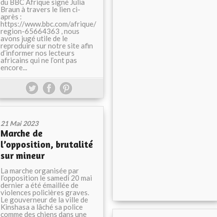
du BBC Afrique signé Julia
Braun à travers le lien ci-
après :
https://www.bbc.com/afrique/
region-65664363 , nous
avons jugé utile de le
reproduire sur notre site afin
d’informer nos lecteurs
africains qui ne l’ont pas
encore...
21 Mai 2023
Marche de
l’opposition, brutalité
sur mineur
La marche organisée par
l’opposition le samedi 20 mai
dernier a été émaillée de
violences policières graves.
Le gouverneur de la ville de
Kinshasa a lâché sa police
comme des chiens dans une