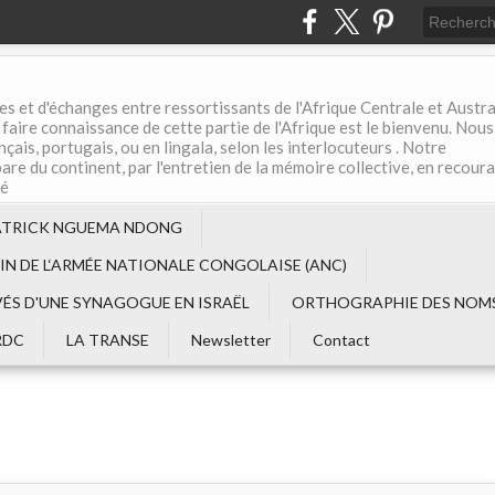
es et d'échanges entre ressortissants de l'Afrique Centrale et Austral
aire connaissance de cette partie de l'Afrique est le bienvenu. Nous
çais, portugais, ou en lingala, selon les interlocuteurs . Notre
are du continent, par l'entretien de la mémoire collective, en recour
té
ATRICK NGUEMA NDONG
EIN DE L‘ARMÉE NATIONALE CONGOLAISE (ANC)
VÉS D'UNE SYNAGOGUE EN ISRAËL
ORTHOGRAPHIE DES NOMS
RDC
LA TRANSE
Newsletter
Contact