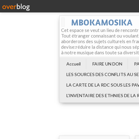
MBOKAMOSIKA
Cet espace se veut un lieu de rencontr
Tout étranger connaissant ou voulant f
aborderons des sujets culturels en fran
devise:réduire la distance qui nous sép
à notre musique dans toute sa diversi
Accueil
FAIRE UN DON
P
LES SOURCES DES CONFLITS AU S
LA CARTE DE LA RDC SOUS LES PA
L'INVENTAIRE DES ETHNIES DE LA 