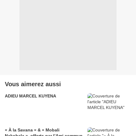
Vous aimerez aussi
ADIEU MARCEL KUYENA
« À la Savana » & « Mobali
Nakobala », offerts par l’Ami commun,