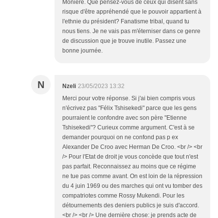
Monière. Que pensez-vous de ceux qui disent sans
risque d'être appréhendé que le pouvoir appartient à
l'ethnie du président? Fanatisme tribal, quand tu
nous tiens. Je ne vais pas m'éterniser dans ce genre
de discussion que je trouve inutile. Passez une
bonne journée.
N
Nzeli
23/05/2023 13:32
Merci pour votre réponse. Si j'ai bien compris vous
n'écrivez pas "Félix Tshisekedi" parce que les gens
pourraient le confondre avec son père "Etienne
Tshisekedi"? Curieux comme argument. C'est à se
demander pourquoi on ne confond pas p ex
Alexander De Croo avec Herman De Croo. <br /> <br
/> Pour l'Etat de droit je vous concède que tout n'est
pas parfait. Reconnaissez au moins que ce régime
ne tue pas comme avant. On est loin de la répression
du 4 juin 1969 ou des marches qui ont vu tomber des
compatriotes comme Rossy Mukendi. Pour les
détournements des deniers publics je suis d'accord.
<br /> <br /> Une dernière chose: je prends acte de