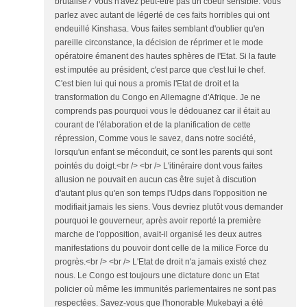
brutalisé? Vous n'avez peut-être pas un coeur sensible. Vous
parlez avec autant de légerté de ces faits horribles qui ont
endeuillé Kinshasa. Vous faites semblant d'oublier qu'en
pareille circonstance, la décision de réprimer et le mode
opératoire émanent des hautes sphères de l'Etat. Si la faute
est imputée au président, c'est parce que c'est lui le chef.
C'est bien lui qui nous a promis l'Etat de droit et la
transformation du Congo en Allemagne d'Afrique. Je ne
comprends pas pourquoi vous le dédouanez car il était au
courant de l'élaboration et de la planification de cette
répression, Comme vous le savez, dans notre société,
lorsqu'un enfant se méconduit, ce sont les parents qui sont
pointés du doigt.<br /> <br /> L'itinéraire dont vous faites
allusion ne pouvait en aucun cas être sujet à discution
d'autant plus qu'en son temps l'Udps dans l'opposition ne
modifiait jamais les siens. Vous devriez plutôt vous demander
pourquoi le gouverneur, après avoir reporté la première
marche de l'opposition, avait-il organisé les deux autres
manifestations du pouvoir dont celle de la milice Force du
progrès.<br /> <br /> L'Etat de droit n'a jamais existé chez
nous. Le Congo est toujours une dictature donc un Etat
policier où même les immunités parlementaires ne sont pas
respectées. Savez-vous que l'honorable Mukebayi a été