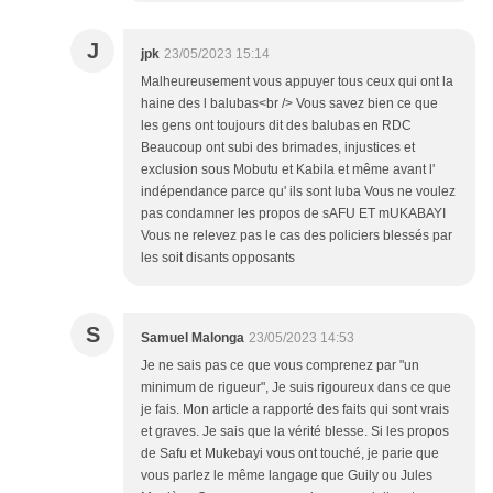
J
jpk
23/05/2023 15:14
Malheureusement vous appuyer tous ceux qui ont la
haine des l balubas<br /> Vous savez bien ce que
les gens ont toujours dit des balubas en RDC
Beaucoup ont subi des brimades, injustices et
exclusion sous Mobutu et Kabila et même avant l'
indépendance parce qu' ils sont luba Vous ne voulez
pas condamner les propos de sAFU ET mUKABAYI
Vous ne relevez pas le cas des policiers blessés par
les soit disants opposants
S
Samuel Malonga
23/05/2023 14:53
Je ne sais pas ce que vous comprenez par "un
minimum de rigueur", Je suis rigoureux dans ce que
je fais. Mon article a rapporté des faits qui sont vrais
et graves. Je sais que la vérité blesse. Si les propos
de Safu et Mukebayi vous ont touché, je parie que
vous parlez le même langage que Guily ou Jules