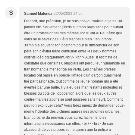
S
Samuel Malonga
22/05/2023 14:56
D'abord, une précision, je ne suis pas journaliste et je ne l'ai
jamais été. Seulement, j'écris sur mon pays sans pour autant
être un professionnel des médias.<br /> <br /> Peut-être que
vous ne le savez pas, Félix s'appelle bien "Tshilombo".
J'emploie souvent son postnom pour le différencier de son
père afin d'éviter toute confusion entre les deux hommes
distints idéologiquement.<br /> <br /> Aussi, il est triste de
constater que certains Congolais ont perdu leur humanisté en
transformant le mensonge en vertu. Les chaînes privées
locales ont passé en boucle l'image d'un garçon quasiment
tué par bastonade, tout comme ce jeune homme qui a été
éventré par une balle. Il y a eu des manifestants molestés et
blessés du côté de l'opposition alors que les deux autres
contre-manifestations se sont passées sans heurt. Comment
peut-on expliquer cela? Vous ferez mieux de demander vous-
même l'identité des victimes auprès des autorités urbaines.
Etant proche du pouvoir, vous aurez facilement les
informations nécessaires sur elles. <br /> <br /> Je suis
abasourdi de vos propos sur le gamin que la police a