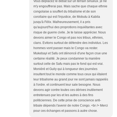
Vous déplacez le débat sur un terrain sinueux. je ne
m'y engouffrerai pas. Mais sache que chaque ethnie
congolaise a souffert du tribalisme et de son
corollaire qui est l'injustice, de Mobutu à Kabila
jusqu'à Félix. Malheureusement, il a pris
qu'aujourd'hui des proprotions inquiétantes avec
risque de guerre civile. Je te laisse apprécier. Nous
devons aimer le Congo et pas nos tribus, ethnies,
clans. Evitons surtout de défendre des individus. Les
hommes vont passer mais le Congo va rester.
Mukebayi et Safu ont dénoncé d'une façon crue une
certaine réalité. Je peux condamner la manière
surtout celle de Safu mais pas le fond qui est vrai.
Moniéré et Guily qui à longueur des journées
insultent tout le monde comme tous ceux qui étalent
leur tribalisme au grand jour ne sont jamais rappelés
à l'ordre. et continuent leur sale besogne. Nous
devons agir contre toutes ces dérives inutilement
entretenues par les et les autres à des fins
politiciennes. De cette prise de conscience anti-
tribale dépends l'avenir de notre Congo. <br /> Merci
pour ces échanges et passons à autre chose.