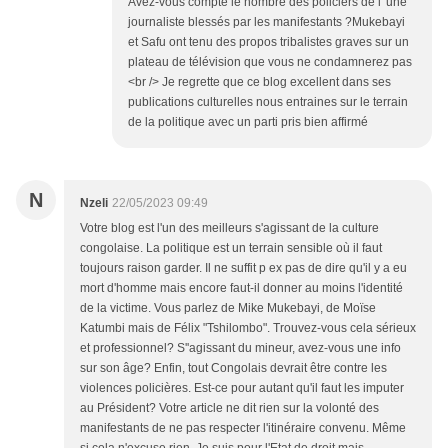
Avez-vous compté le nombre des policiers de l' une
journaliste blessés par les manifestants ?Mukebayi
et Safu ont tenu des propos tribalistes graves sur un
plateau de télévision que vous ne condamnerez pas
<br /> Je regrette que ce blog excellent dans ses
publications culturelles nous entraines sur le terrain
de la politique avec un parti pris bien affirmé
N
Nzeli
22/05/2023 09:49
Votre blog est l'un des meilleurs s'agissant de la culture
congolaise. La politique est un terrain sensible où il faut
toujours raison garder. Il ne suffit p ex pas de dire qu'il y a eu
mort d'homme mais encore faut-il donner au moins l'identité
de la victime. Vous parlez de Mike Mukebayi, de Moïse
Katumbi mais de Félix "Tshilombo". Trouvez-vous cela sérieux
et professionnel? S''agissant du mineur, avez-vous une info
sur son âge? Enfin, tout Congolais devrait être contre les
violences policières. Est-ce pour autant qu'il faut les imputer
au Président? Votre article ne dit rien sur la volonté des
manifestants de ne pas respecter l'itinéraire convenu. Même