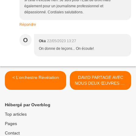
si cela n'excuse rien. Je suis pour l'Etat de droit mais
également pour un journalisme professionnel et
dépassionné. Cordiales salutations.
Répondre
O
Oka
22/05/2023 13:27
On donne de leçons... On écoute!
< L’orchestre Révélation
DAVID PARTAGE AVEC
NOUS DEUX ŒUVRES DE
ZATHO AVEC
L’ORCHESTRE
RÉVÉLATION >
Hébergé par Overblog
Top articles
Pages
Contact