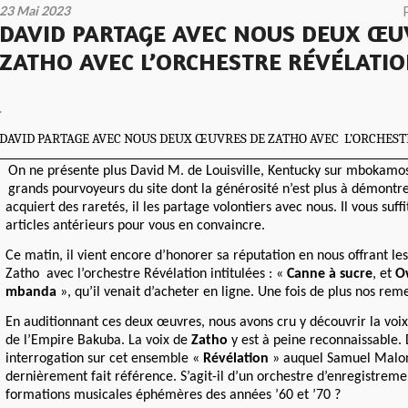
23 Mai 2023
DAVID PARTAGE AVEC NOUS DEUX ŒU
ZATHO AVEC L’ORCHESTRE RÉVÉLATI
.
DAVID PARTAGE AVEC NOUS DEUX ŒUVRES DE ZATHO AVEC L’ORCHES
On ne présente plus David M. de Louisville, Kentucky sur mbokamosi
grands pourvoyeurs du site dont la générosité n’est plus à démontrer
acquiert des raretés, il les partage volontiers avec nous. Il vous suff
articles antérieurs pour vous en convaincre.
Ce matin, il vient encore d’honorer sa réputation en nous offrant l
Zatho avec l’orchestre Révélation intitulées : «
Canne à sucre
, et
O
mbanda
», qu’il venait d’acheter en ligne. Une fois de plus nos re
En auditionnant ces deux œuvres, nous avons cru y découvrir la voix
de l’Empire Bakuba. La voix de
Zatho
y est à peine reconnaissable. 
interrogation sur cet ensemble «
Révélation
» auquel Samuel Malo
dernièrement fait référence. S’agit-il d’un orchestre d’enregistreme
formations musicales éphémères des années ’60 et ’70 ?