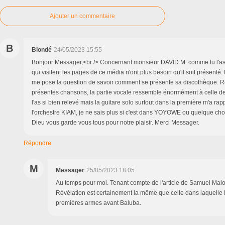
Ajouter un commentaire
B
Blondé
24/05/2023 15:55
Bonjour Messager,<br /> Concernant monsieur DAVID M. comme tu l'as
qui visitent les pages de ce média n'ont plus besoin qu'il soit présenté
me pose la question de savoir comment se présente sa discothèque. 
présentes chansons, la partie vocale ressemble énormément à celle 
l'as si bien relevé mais la guitare solo surtout dans la première m'a ra
l'orchestre KIAM, je ne sais plus si c'est dans YOYOWE ou quelque c
Dieu vous garde vous tous pour notre plaisir. Merci Messager.
Répondre
M
Messager
25/05/2023 18:05
Au temps pour moi. Tenant compte de l'article de Samuel Malo
Révélation est certainement la même que celle dans laquelle D
premières armes avant Baluba.