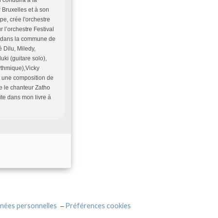
 Bruxelles et à son
pe, crée l'orchestre
l’orchestre Festival
é dans la commune de
 Dilu, Miledy,
ki (guitare solo),
ythmique),Vicky
 ( une composition de
e le chanteur Zatho
uite dans mon livre à
nées personnelles
Préférences cookies