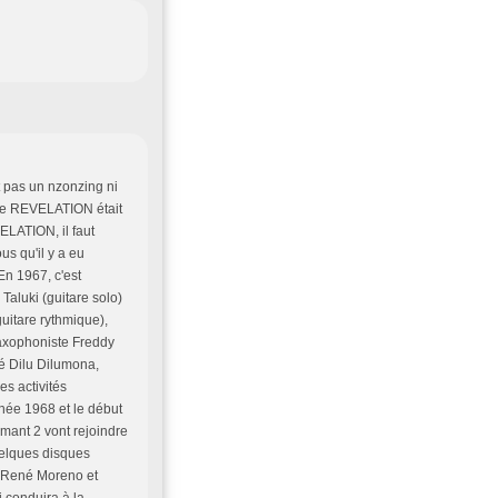
 pas un nzonzing ni
re REVELATION était
ELATION, il faut
s qu'il y a eu
En 1967, c'est
Taluki (guitare solo)
uitare rythmique),
saxophoniste Freddy
é Dilu Dilumona,
es activités
nnée 1968 et le début
mant 2 vont rejoindre
uelques disques
rs René Moreno et
i conduira à la