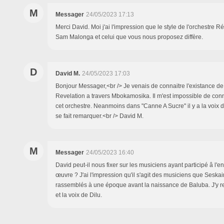
M
Messager
24/05/2023 17:13
Merci David. Moi j'ai l'impression que le style de l'orchestre R
Sam Malonga et celui que vous nous proposez diffère.
D
David M.
24/05/2023 17:03
Bonjour Messager,<br /> Je venais de connaitre l'existance de 
Revelation a travers Mbokamosika. Il m'est impossible de conn
cet orchestre. Neanmoins dans "Canne A Sucre" il y a la voix 
se fait remarquer.<br /> David M.
M
Messager
24/05/2023 16:40
David peut-il nous fixer sur les musiciens ayant participé â l'e
œuvre ? J'ai l'impression qu'il s'agit des musiciens que Seska
rassemblés à une époque avant la naissance de Baluba. J'y re
et la voix de Dilu.