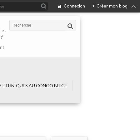
Connexion
+
Créer mon blog
e .
 y
ant
 ETHNIQUES AU CONGO BELGE