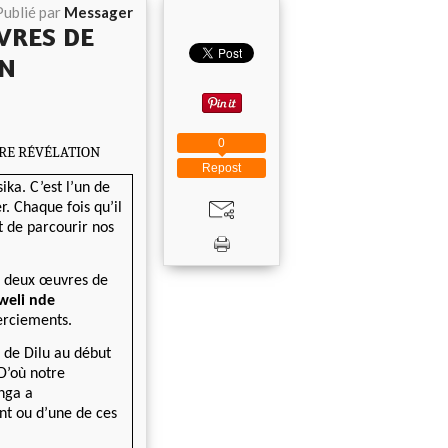
Publié par
Messager
VRES DE
ON
0
TRE RÉVÉLATION
Repost
ka. C’est l’un de
. Chaque fois qu’il
it de parcourir nos
es deux œuvres de
weli nde
merciements.
 de Dilu au début
D’où notre
nga a
nt ou d’une de ces