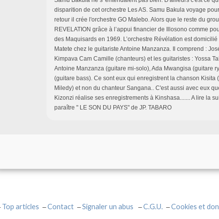
disparition de cet orchestre Les AS. Samu Bakula voyage pour
retour il crée l'orchestre GO Malebo. Alors que le reste du grou
REVELATION grâce à l’appui financier de Illosono comme pour 
des Maquisards en 1969. L’orchestre Révélation est domicili
Matete chez le guitariste Antoine Manzanza. Il comprend : José
Kimpava Cam Camille (chanteurs) et les guitaristes : Yossa Talu
Antoine Manzanza (guitare mi-solo), Ada Mwangisa (guitare r
(guitare bass). Ce sont eux qui enregistrent la chanson Kisita
Miledy) et non du chanteur Sangana.. C'est aussi avec eux qu
Kizonzi réalise ses enregistrements à Kinshasa....... A lire la s
paraître " LE SON DU PAYS" de JP. TABARO
Top articles
Contact
Signaler un abus
C.G.U.
Cookies et don