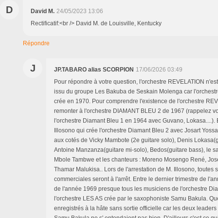
D
David M.
24/05/2023 13:06
Rectificatif:<br /> David M. de Louisville, Kentucky
Répondre
J
JP.TABARO alias SCORPION
17/06/2026 03:49
Pour répondre à votre question, l'orchestre REVELATION n'est
issu du groupe Les Bakuba de Seskain Molenga car l'orchest
crée en 1970. Pour comprendre l'existence de l'orchestre REV
remonter à l'orchestre DIAMANT BLEU 2 de 1967 (rappelez vou
l'orchestre Diamant Bleu 1 en 1964 avec Guvano, Lokasa....). 
Illosono qui crée l'orchestre Diamant Bleu 2 avec Josart Yossa 
aux cotés de Vicky Mambote (2e guitare solo), Denis Lokasa(g
Antoine Manzanza(guitare mi-solo), Bedos(guitare bass), le 
Mbole Tambwe et les chanteurs : Moreno Mosengo René, Jos
Thamar Malukisa.. Lors de l'arrestation de M. Illosono, toutes s
commerciales seront à l'arrêt. Entre le dernier trimestre de l'a
de l'année 1969 presque tous les musiciens de l'orchestre Dia
l'orchestre LES AS crée par le saxophoniste Samu Bakula. Q
enregistrés à la hâte sans sortie officielle car les deux leade
Samu Bakula ne s' entendaient pas bien. D'ailleurs c'est ce qu