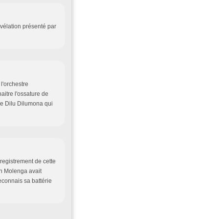
évélation présenté par
l'orchestre
aitre l'ossature de
de Dilu Dilumona qui
nregistrement de cette
in Molenga avait
connais sa battérie