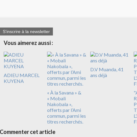
S'inscrire à la newsletter
Vous aimerez aussi :
D.V Muanda, 41
ADIEU MARCEL
ans déjà
KUYENA
« À la Savana » &
"
« Mobali
R
Nakobala »,
P
offerts par l’Ami
T
commun, parmi les
L
titres recherchés.
F
Commenter cet article