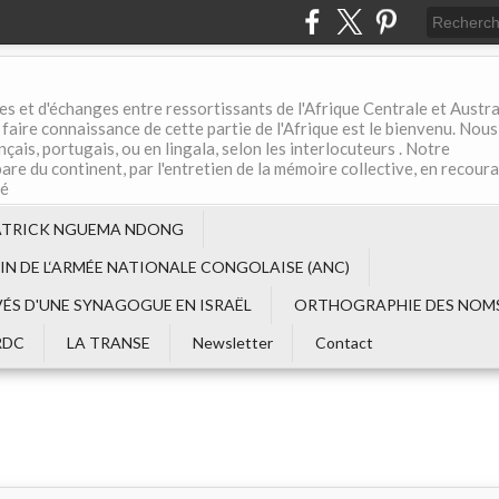
es et d'échanges entre ressortissants de l'Afrique Centrale et Austral
aire connaissance de cette partie de l'Afrique est le bienvenu. Nous
çais, portugais, ou en lingala, selon les interlocuteurs . Notre
are du continent, par l'entretien de la mémoire collective, en recour
té
ATRICK NGUEMA NDONG
EIN DE L‘ARMÉE NATIONALE CONGOLAISE (ANC)
VÉS D'UNE SYNAGOGUE EN ISRAËL
ORTHOGRAPHIE DES NOMS
RDC
LA TRANSE
Newsletter
Contact