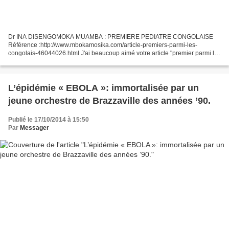
Dr INA DISENGOMOKA MUAMBA : PREMIERE PEDIATRE CONGOLAISE
Référence :http://www.mbokamosika.com/article-premiers-parmi-les-
congolais-46044026.html J'ai beaucoup aimé votre article "premier parmi les
congolais". s'il vous plaît ajouter sur votre liste,...
L’épidémie « EBOLA »: immortalisée par un
jeune orchestre de Brazzaville des années ’90.
Publié le 17/10/2014 à 15:50
Par
Messager