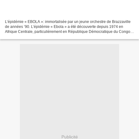
L’épidémie « EBOLA »: immortalisée par un jeune orchestre de Brazzaville
de années ’90. L’épidémie « Ebola » a été découverte depuis 1974 en
Afrique Centrale, particulièrement en République Démocratique du Congo.
Mais tant que cette maladie était confinée...
Publicité