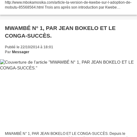
http://www.mbokamosika.com/article-la-version-de-kwebe-sur-l-adoption-de-
mobutu-85568564.html Trois ans après son introduction par Kwebe
Kimpele, l’ancien journaliste mythique de la Voix du Zaïre,...
MWAMBÉ N° 1, PAR JEAN BOKELO ET LE
CONGA-SUCCÈS.
Publié le 22/10/2014 à 18:01
Par
Messager
MWAMBÉ N° 1, PAR JEAN BOKELO ET LE CONGA-SUCCÈS. Depuis le