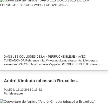
DANS LES COULISSES DE LA « PERRUCHE BLEUE » AVEC
TUNDANONGA Référence :http://www.mbokamosika.com/article-gerard-
kazembe-57374248.html La boîte s'appelait PERRUCHE BLEUE. Gérard
Kazembe et Jambo-Jambo furent les premiers à organiser de concerts en
matinée...
André Kimbuta tabassé à Bruxelles.
Publié le 16/10/2014 à 16:32
Par
Messager