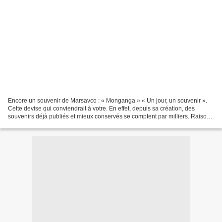
Encore un souvenir de Marsavco : « Monganga » « Un jour, un souvenir ».
Cette devise qui conviendrait à votre. En effet, depuis sa création, des
souvenirs déjà publiés et mieux conservés se comptent par milliers. Raison
pour laquelle de nombreux lecteurs...