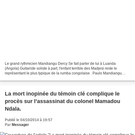
Le grand rythmicien Mandiangu Dercy Se fait parler de lui à Luanda
(Angola) Guitariste soliste à part, l'enfant terrible des Madjesi reste le
représentant le plus typique de la rumba congolaise . Paulo Mandiangu
Dercy est, avant tout l'un des spécialistes...
La mort inopinée du témoin clé complique le
procès sur l’assassinat du colonel Mamadou
Ndala.
Publié le 04/10/2014 à 19:57
Par
Messager