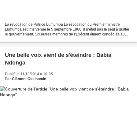
La révocation de Patrice Lumumba La révocation du Premier ministre
Lumumba est intervenue le 5 septembre 1960. Il n’était pas le seul à quitter
le gouvernement. Six autres membres de l’Exécutif étaient congédiés au
même moment que lui. Il s’agit de Remy...
Une belle voix vient de s'éteindre : Babia
Ndonga
Publié le 11/10/2014 à 10:05
Par
Clément Ossinondé