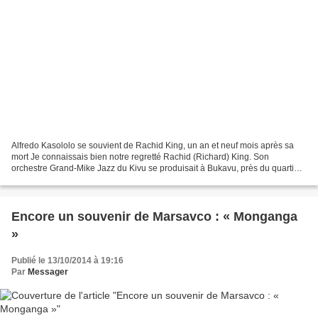
Alfredo Kasololo se souvient de Rachid King, un an et neuf mois après sa
mort Je connaissais bien notre regretté Rachid (Richard) King. Son
orchestre Grand-Mike Jazz du Kivu se produisait à Bukavu, près du quartier
où je suis né, à Nyamugo, dans le bar...
Encore un souvenir de Marsavco : « Monganga
»
Publié le 13/10/2014 à 19:16
Par
Messager