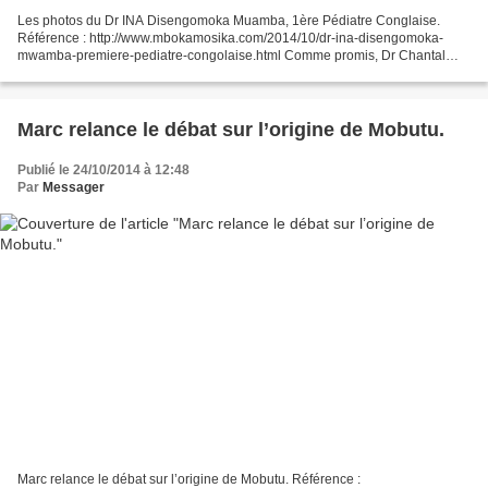
Les photos du Dr INA Disengomoka Muamba, 1ère Pédiatre Conglaise.
Référence : http://www.mbokamosika.com/2014/10/dr-ina-disengomoka-
mwamba-premiere-pediatre-congolaise.html Comme promis, Dr Chantal
Tezzo Matondo Tamukati vient de nous envoyer pour publication,...
Marc relance le débat sur l’origine de Mobutu.
Publié le 24/10/2014 à 12:48
Par
Messager
Marc relance le débat sur l’origine de Mobutu. Référence :