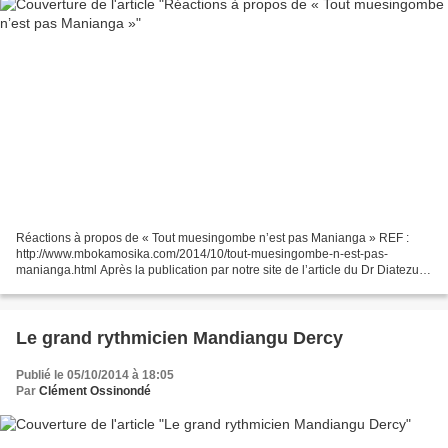
Réactions à propos de « Tout muesingombe n’est pas Manianga » REF :
http://www.mbokamosika.com/2014/10/tout-muesingombe-n-est-pas-
manianga.html Après la publication par notre site de l’article du Dr Diatezua
sur les Besingombe , notre ami Ngimbi Kalumvueziko...
Le grand rythmicien Mandiangu Dercy
Publié le 05/10/2014 à 18:05
Par
Clément Ossinondé