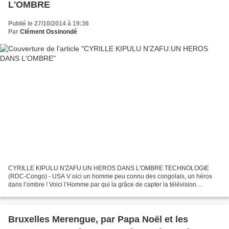
L'OMBRE
Publié le 27/10/2014 à 19:36
Par
Clément Ossinondé
CYRILLE KIPULU N'ZAFU:UN HEROS DANS L'OMBRE TECHNOLOGIE
(RDC-Congo) - USA V oici un homme peu connu des congolais, un héros
dans l’ombre ! Voici l’Homme par qui la grâce de capter la télévision
Nationale congolaise en provinces est passée. C.KIPULU N’ZAFU...
Bruxelles Merengue, par Papa Noël et les