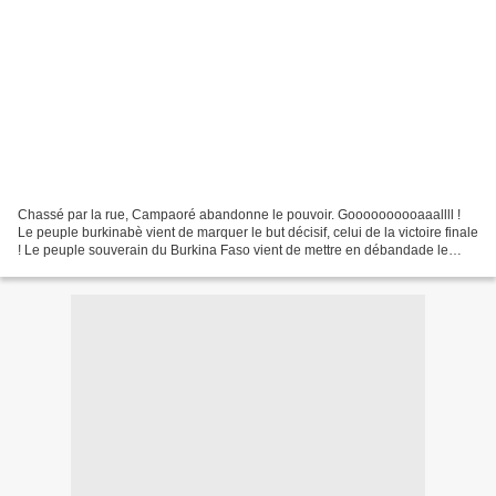
Chassé par la rue, Campaoré abandonne le pouvoir. Goooooooooaaallll !
Le peuple burkinabè vient de marquer le but décisif, celui de la victoire finale
! Le peuple souverain du Burkina Faso vient de mettre en débandade le
régime dictatorial et sanguinaire...