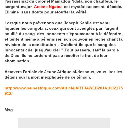
l’assassinat du colonel Mamadou Ndala, son chauffeur, le
sergent-major
Arsène Ngabu
est mystérieusement décédé.
Éliminé sans doute pour étouffer la vérité.
Lorsque nous prévenons que Joseph Kabila est venu
liquider les congolais, ceux qui sont aveuglés par l’argent
souillé du sang des innocents s’époumonent à le défendre ,
et tentent même à pérenniser son pouvoir en recherchant la
révision de la constitution . Oublient-ils que le sang des
innocents crie jusqu'au ciel ? Tout passera, sauf la parole
de Dieu. Ils ne tarderont pas à récolter le fruit de leur
abomination.
A travers l’article de Jeune Afrique ci-dessous, vous lirez les
détails sur la mort inexpliquée de ce témoin.
http://www.jeuneafrique.com/Article/ARTJAWEB20141002175
912/
Msg