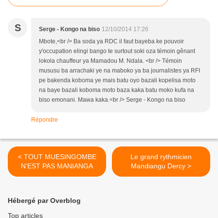
S
Serge - Kongo na biso
12/10/2014 17:26
Mbote,<br /> Ba soda ya RDC il faut bayeba ke pouvoir
y'occupation elingi bango te surtout soki oza témoin gênant
lokola chauffeur ya Mamadou M. Ndala. <br /> Témoin
mususu ba arrachaki ye na maboko ya ba journalistes ya RFI
pe bakenda koboma ye mais batu oyo bazali kopelisa moto
na baye bazali koboma moto baza kaka batu moko kufa na
biso emonani. Mawa kaka.<br /> Serge - Kongo na biso
Répondre
< TOUT MUESINGOMBE
Le grand rythmicien
N’EST PAS MANIANGA
Mandiangu Dercy >
Hébergé par Overblog
Top articles