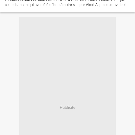
voudrais écouter ce morceau KOUAMBLA Maxime Nous sommes sûr que
cette chanson qui avait été offerte à notre site par Aimé Atipo se trouve bel et
bien en ligne. Nous allons tout de même la reprogrammer...
Publicité