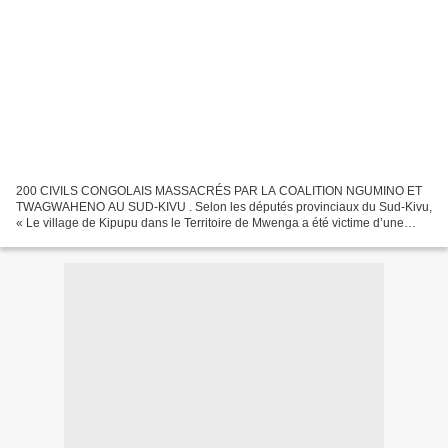
200 CIVILS CONGOLAIS MASSACRÉS PAR LA COALITION NGUMINO ET
TWAGWAHENO AU SUD-KIVU . Selon les députés provinciaux du Sud-Kivu,
« Le village de Kipupu dans le Territoire de Mwenga a été victime d’une
attaque de la coalition Ngumino et Twagwaheno la nuit...