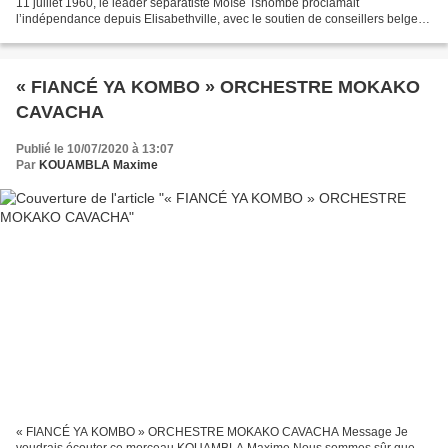
11 juillet 1960, le leader séparatiste Moïse Tshombe proclamait
l’indépendance depuis Elisabethville, avec le soutien de conseillers belges.
« Il y a 60 ans, le Congo tout juste indépendant...
« FIANCÉ YA KOMBO » ORCHESTRE MOKAKO
CAVACHA
Publié le 10/07/2020 à 13:07
Par
KOUAMBLA Maxime
« FIANCÉ YA KOMBO » ORCHESTRE MOKAKO CAVACHA Message Je