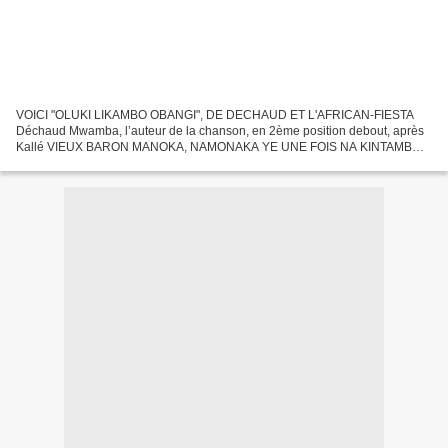
VOICI "OLUKI LIKAMBO OBANGI", DE DECHAUD ET L'AFRICAN-FIESTA
Déchaud Mwamba, l’auteur de la chanson, en 2ème position debout, après
Kallé VIEUX BARON MANOKA, NAMONAKA YE UNE FOIS NA KINTAMBO
EPAYI YA PIANISTE BOOTO JOSEPH YA GROUPE BAKOLO MIZIKI, YA
MIBALE...