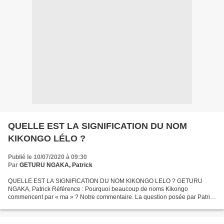
QUELLE EST LA SIGNIFICATION DU NOM
KIKONGO LÉLO ?
Publié le 10/07/2020 à 09:30
Par
GETURU NGAKA, Patrick
QUELLE EST LA SIGNIFICATION DU NOM KIKONGO LELO ? GETURU
NGAKA, Patrick Référence : Pourquoi beaucoup de noms Kikongo
commencent par « ma » ? Notre commentaire. La question posée par Patrick
mérite d’être répercutée sur le site pour une meilleure édification....