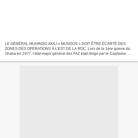
LE GÉNÉRAL MUHINDO AKILI « MUNDOS » DOIT ÊTRE ÉCARTÉ DES
ZONES DES OPÉRATIONS À L’EST DE LA RDC. Lors de la 1ère guerre du
Shaba en 1977, l’état-major général des FAZ était dirigé par le Capitaine
général BUMBA MOASO DJOGI. À ce titre, c’est lui qui était...