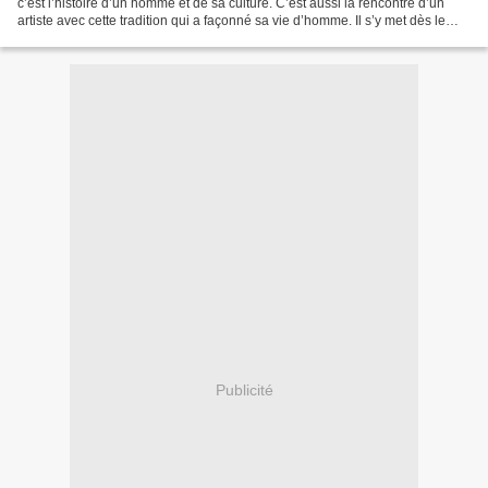
c’est l’histoire d’un homme et de sa culture. C’est aussi la rencontre d’un
artiste avec cette tradition qui a façonné sa vie d’homme. Il s’y met dès le
début de sa carrière musicale....
Publicité