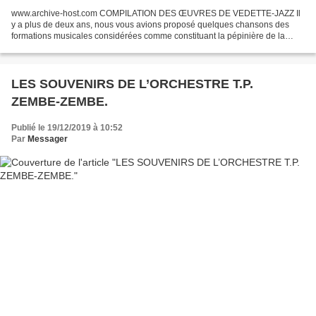
www.archive-host.com COMPILATION DES ŒUVRES DE VEDETTE-JAZZ Il
y a plus de deux ans, nous vous avions proposé quelques chansons des
formations musicales considérées comme constituant la pépinière de la
musique congolaise, offertes par les éditions www.afrodisc.com...
LES SOUVENIRS DE L’ORCHESTRE T.P.
ZEMBE-ZEMBE.
Publié le 19/12/2019 à 10:52
Par
Messager