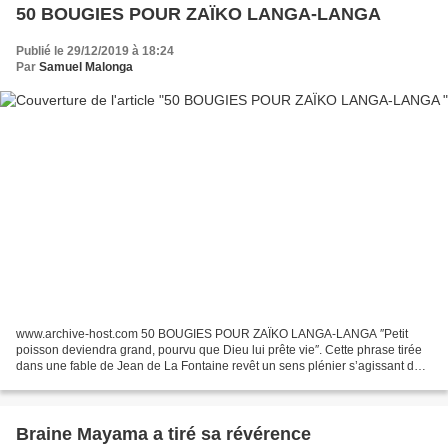
50 BOUGIES POUR ZAÏKO LANGA-LANGA
Publié le 29/12/2019 à 18:24
Par
Samuel Malonga
www.archive-host.com 50 BOUGIES POUR ZAÏKO LANGA-LANGA ″Petit
poisson deviendra grand, pourvu que Dieu lui prête vie″. Cette phrase tirée
dans une fable de Jean de La Fontaine revêt un sens plénier s’agissant de
Zaïko. Lorsque le groupe naît, personne...
Braine Mayama a tiré sa révérence