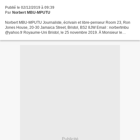
Publié le 02/12/2019 à 09:39
Par
Norbert MBU-MPUTU
Norbert MBU-MPUTU Journaliste, écrivain et libre-penseur Room 23, Ron
Jones House, 20-30 Jamaica Street, Bristol, BS2 8JW Email : norbertmbu
@yahoo.fr Royaume-Uni Bristol, le 25 novembre 2019. À Monsieur le
Secrétaire Général de l’ONU, Bureau du Porte-parole...
Publicité