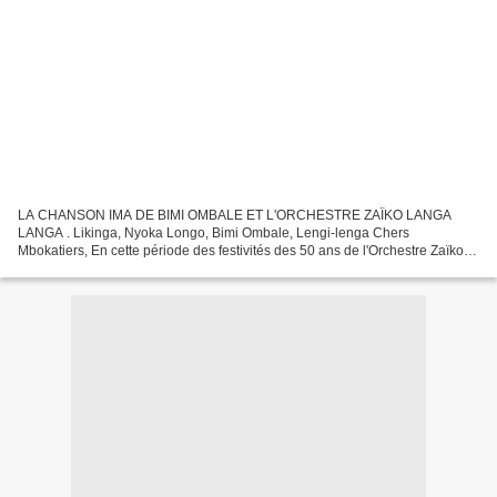
LA CHANSON IMA DE BIMI OMBALE ET L'ORCHESTRE ZAÏKO LANGA
LANGA . Likinga, Nyoka Longo, Bimi Ombale, Lengi-lenga Chers
Mbokatiers, En cette période des festivités des 50 ans de l'Orchestre Zaïko
Langa Langa, je voudrais demander l'analyse artistique de...