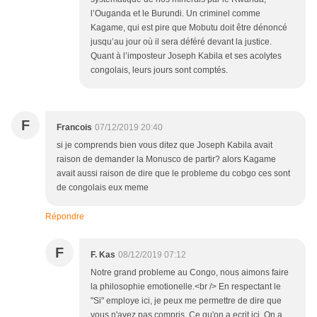
l’Ouganda et le Burundi. Un criminel comme
Kagame, qui est pire que Mobutu doit être dénoncé
jusqu’au jour où il sera déféré devant la justice.
Quant à l’imposteur Joseph Kabila et ses acolytes
congolais, leurs jours sont comptés.
F
Francois
07/12/2019 20:40
si je comprends bien vous ditez que Joseph Kabila avait
raison de demander la Monusco de partir? alors Kagame
avait aussi raison de dire que le probleme du cobgo ces sont
de congolais eux meme
Répondre
F
F. Kas
08/12/2019 07:12
Notre grand probleme au Congo, nous aimons faire
la philosophie emotionelle.<br /> En respectant le
"Si" employe ici, je peux me permettre de dire que
vous n'avez pas compris. Ce qu'on a ecrit ici. On a