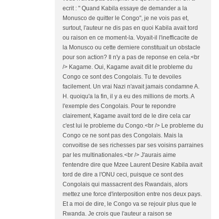
ecrit : " Quand Kabila essaye de demander a la
Monusco de quitter le Congo", je ne vois pas et,
surtout, l'auteur ne dis pas en quoi Kabila avait tord
ou raison en ce moment-la. Voyait-il l'inefficacite de
la Monusco ou cette derniere constituait un obstacle
pour son action? Il n'y a pas de reponse en cela.<br
/> Kagame. Oui, Kagame avait dit le probleme du
Congo ce sont des Congolais. Tu te devoiles
facilement. Un vrai Nazi n'avait jamais condamne A.
H. quoiqu'a la fin, il y a eu des millions de morts. A
l'exemple des Congolais. Pour te repondre
clairement, Kagame avait tord de le dire cela car
c'est lui le probleme du Congo.<br /> Le probleme du
Congo ce ne sont pas des Congolais. Mais la
convoitise de ses richesses par ses voisins parraines
par les multinationales.<br /> J'aurais aime
t'entendre dire que Mzee Laurent Desire Kabila avait
tord de dire a l'ONU ceci, puisque ce sont des
Congolais qui massacrent des Rwandais, alors
mettez une force d'interposition entre nos deux pays.
Et a moi de dire, le Congo va se rejouir plus que le
Rwanda. Je crois que l'auteur a raison se