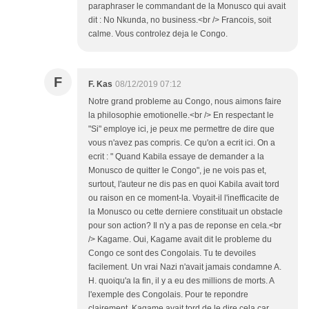
paraphraser le commandant de la Monusco qui avait
dit : No Nkunda, no business.<br /> Francois, soit
calme. Vous controlez deja le Congo.
F
F. Kas
08/12/2019 07:12
Notre grand probleme au Congo, nous aimons faire
la philosophie emotionelle.<br /> En respectant le
"Si" employe ici, je peux me permettre de dire que
vous n'avez pas compris. Ce qu'on a ecrit ici. On a
ecrit : " Quand Kabila essaye de demander a la
Monusco de quitter le Congo", je ne vois pas et,
surtout, l'auteur ne dis pas en quoi Kabila avait tord
ou raison en ce moment-la. Voyait-il l'inefficacite de
la Monusco ou cette derniere constituait un obstacle
pour son action? Il n'y a pas de reponse en cela.<br
/> Kagame. Oui, Kagame avait dit le probleme du
Congo ce sont des Congolais. Tu te devoiles
facilement. Un vrai Nazi n'avait jamais condamne A.
H. quoiqu'a la fin, il y a eu des millions de morts. A
l'exemple des Congolais. Pour te repondre
clairement, Kagame avait tord de le dire cela car