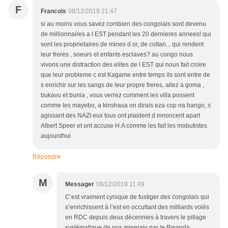
F
Francois
08/12/2019 21:47
si au moins vous savez combien des congolais sont devenu
de millionnaires a l EST pendant les 20 dernieres annees! qui
sont les proprietaires de mines d or, de coltan... qui rendent
leur freres , soeurs et enfants esclaves? au congo nous
vivons une distraction des elites de l EST qui nous fait croire
que leur probleme c est Kagame entre temps ils sont entre de
s enrichir sur les sangs de leur propre freres, allez a goma ,
bukavu et bunia , vous verrez comment les villa possent
comme les mayebo, a kinshasa on dirais eza cop na bango, s
agissant des NAZI eux tous ont plaident d innoncent apart
Albert Speer et ont accuse H.A comme les fait les mobutistes
aujourdhui
Répondre
M
Messager
09/12/2019 11:49
C’est vraiment cynique de fustiger des congolais qui
s’enrichissent à l’est en occultant des milliards volés
en RDC depuis deux décennies à travers le pillage
systématique de nos minerais par le Rwanda,