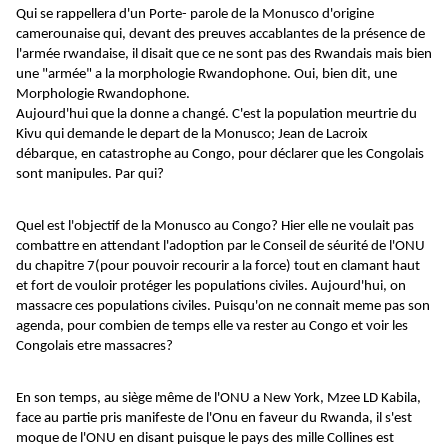
Qui se rappellera d'un Porte- parole de la Monusco d'origine
camerounaise qui, devant des preuves accablantes de la présence de
l'armée rwandaise, il disait que ce ne sont pas des Rwandais mais bien
une "armée" a la morphologie Rwandophone. Oui, bien dit, une
Morphologie Rwandophone.
Aujourd'hui que la donne a changé. C'est la population meurtrie du
Kivu qui demande le depart de la Monusco; Jean de Lacroix
débarque, en catastrophe au Congo, pour déclarer que les Congolais
sont manipules. Par qui?
Quel est l'objectif de la Monusco au Congo? Hier elle ne voulait pas
combattre en attendant l'adoption par le Conseil de séurité de l'ONU
du chapitre 7(pour pouvoir recourir a la force) tout en clamant haut
et fort de vouloir protéger les populations civiles. Aujourd'hui, on
massacre ces populations civiles. Puisqu'on ne connait meme pas son
agenda, pour combien de temps elle va rester au Congo et voir les
Congolais etre massacres?
En son temps, au siège même de l'ONU a New York, Mzee LD Kabila,
face au partie pris manifeste de l'Onu en faveur du Rwanda, il s'est
moque de l'ONU en disant puisque le pays des mille Collines est