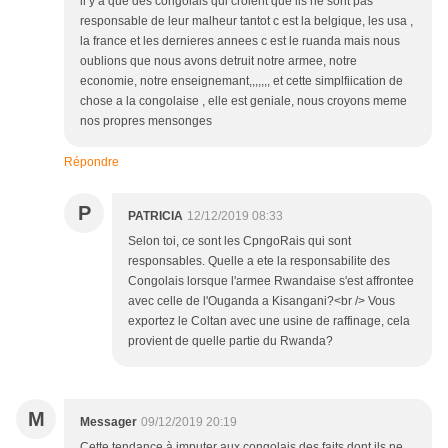
il y a que des congolais qui croient que ils ne sont pas
responsable de leur malheur tantot c est la belgique, les usa ,
la france et les dernieres annees c est le ruanda mais nous
oublions que nous avons detruit notre armee, notre
economie, notre enseignemant,,,,,,, et cette simplfiication de
chose a la congolaise , elle est geniale, nous croyons meme
nos propres mensonges
Répondre
P
PATRICIA
12/12/2019 08:33
Selon toi, ce sont les CpngoRais qui sont
responsables. Quelle a ete la responsabilite des
Congolais lorsque l'armee Rwandaise s'est affrontee
avec celle de l'Ouganda a Kisangani?<br /> Vous
exportez le Coltan avec une usine de raffinage, cela
provient de quelle partie du Rwanda?
M
Messager
09/12/2019 20:19
Cette tendance à imputer aux congolais des faits dont ils ne