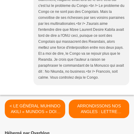
c'est lui le probleme du Congo.<br /> Le probleme du
Congo ce ne sont pas des Congolais. Mais la
convoitise de ses richesses par ses voisins parraines
par les multinationales.<br /> J'aurais aime
t'entendre dire que Mzee Laurent Desire Kabila avait
tord de dire a l'ONU ceci, puisque ce sont des
Congolais qui massacrent des Rwandais, alors
mettez une force d'interposition entre nos deux pays.
Et a moi de dire, le Congo va se rejouir plus que le
Rwanda. Je crois que l'auteur a raison se
paraphraser le commandant de la Monusco qui avait
dit : No Nkunda, no business.<br /> Francois, soit
calme. Vous controlez deja le Congo.
< LE GÉNÉRAL MUHINDO
ARRONDISSONS NOS
AKILI « MUNDOS » DOIT
ANGLES : LETTRE
ÊTRE ÉCARTÉ DES
OUVERTE AU PRÉSIDENT
ZONES DES OPÉRATIONS
FRANÇAIS EMMANUEL
À L’EST DE LA RDC.
MACRON >
Hébergé par Overblog