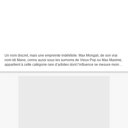
Un nom discret, mais une empreinte indélébile. Max Mongali, de son vrai
nom Idi Mane, connu aussi sous les surnoms de Vieux Pop ou Max Maxime,
appartient à cette catégorie rare d’artistes dont l’influence se mesure moins
à la notoriété qu’à la profondeur...