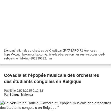
L’énumération des orchestres de Kikwit par JP TABARO Références :
https://www.mbokamosika.com/article-les-bars-et-orchestres-a-succes-de-l-
est-par-rachid-king-102330732.html
https://www.mbokamosika.com/2014/04/la-discographie-de-petits-
orchestres-1.html...
Covadia et l’épopée musicale des orchestres
des étudiants congolais en Belgique
Publié le 02/08/2025 à 12:12
Par
Samuel Malonga