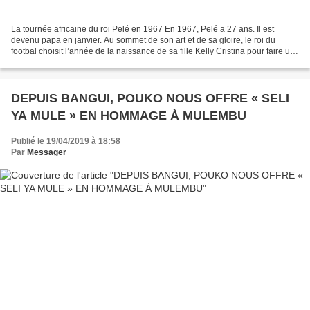
La tournée africaine du roi Pelé en 1967 En 1967, Pelé a 27 ans. Il est
devenu papa en janvier. Au sommet de son art et de sa gloire, le roi du
footbal choisit l’année de la naissance de sa fille Kelly Cristina pour faire un
retour aux sources. Avec son...
DEPUIS BANGUI, POUKO NOUS OFFRE « SELI
YA MULE » EN HOMMAGE À MULEMBU
Publié le 19/04/2019 à 18:58
Par
Messager