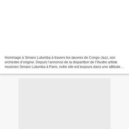
Hommage à Simaro Lutumba à travers les œuvres de Congo-Jazz, son
orchestre d’origine. Depuis l’annonce de la disparition de l’illustre artiste
musicien Simaro Lutumba à Paris, notre site est toujours dans une attitude
de recueillement jusqu’à son enterrement...