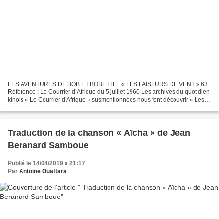
LES AVENTURES DE BOB ET BOBETTE : « LES FAISEURS DE VENT » 63
Référence : Le Courrier d’Afrique du 5 juillet 1960 Les archives du quotidien
kinois « Le Courrier d’Afrique » susmentionnées nous font découvrir « Les
faiseurs de vent », la 63e série d’une...
Traduction de la chanson « Aïcha » de Jean
Beranard Samboue
Publié le 14/04/2019 à 21:17
Par
Antoine Ouattara