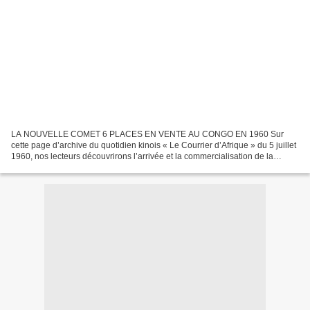
LA NOUVELLE COMET 6 PLACES EN VENTE AU CONGO EN 1960 Sur
cette page d’archive du quotidien kinois « Le Courrier d’Afrique » du 5 juillet
1960, nos lecteurs découvrirons l’arrivée et la commercialisation de la
nouvelle Comet 6 places au Congo. Selon nos...