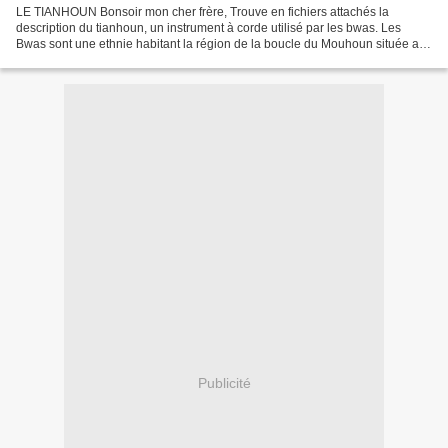
LE TIANHOUN Bonsoir mon cher frère, Trouve en fichiers attachés la
description du tianhoun, un instrument à corde utilisé par les bwas. Les
Bwas sont une ethnie habitant la région de la boucle du Mouhoun située au
nord ouest du Burkina Faso. La capitale...
Publicité