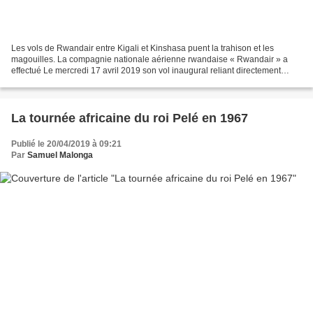
Les vols de Rwandair entre Kigali et Kinshasa puent la trahison et les
magouilles. La compagnie nationale aérienne rwandaise « Rwandair » a
effectué Le mercredi 17 avril 2019 son vol inaugural reliant directement
Kigali et Kinshasa avec son Boeing 737-800...
La tournée africaine du roi Pelé en 1967
Publié le 20/04/2019 à 09:21
Par
Samuel Malonga