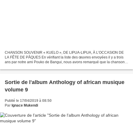
CHANSON SOUVENIR « KUELO », DE LIPUA-LIPUA, À L’OCCASION DE
LA FÊTE DE PÂQUES En vérifiant la liste des œuvres envoyées il y a trois
ans par notre ami Pouko de Bangui, nous avons remarqué que la chanson «
KUELO », de Lipua-Lipua , interprétée par Nyboma...
Sortie de l'album Anthology of african musique
volume 9
Publié le 17/04/2019 à 08:50
Par
Ignace Mukendi