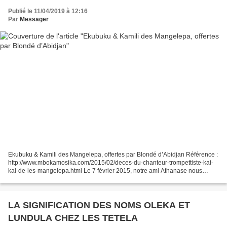
Publié le 11/04/2019 à 12:16
Par
Messager
Ekubuku & Kamili des Mangelepa, offertes par Blondé d’Abidjan Référence :
http://www.mbokamosika.com/2015/02/deces-du-chanteur-trompettiste-kai-
kai-de-les-mangelepa.html Le 7 février 2015, notre ami Athanase nous
annonçait le décès en Afrique du Sud du...
LA SIGNIFICATION DES NOMS OLEKA ET
LUNDULA CHEZ LES TETELA