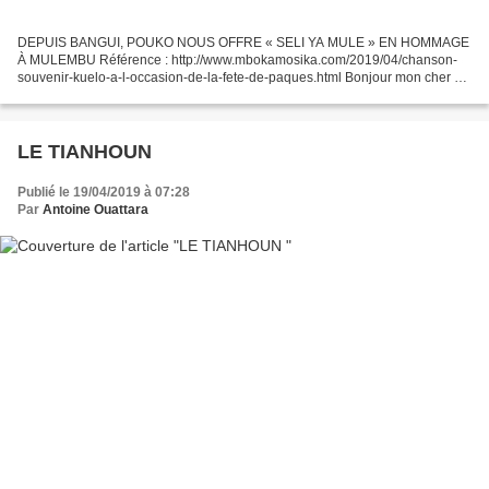
DEPUIS BANGUI, POUKO NOUS OFFRE « SELI YA MULE » EN HOMMAGE
À MULEMBU Référence : http://www.mbokamosika.com/2019/04/chanson-
souvenir-kuelo-a-l-occasion-de-la-fete-de-paques.html Bonjour mon cher A
la lecture de l’article sur MULEMBU je me suis rendu...
LE TIANHOUN
Publié le 19/04/2019 à 07:28
Par
Antoine Ouattara