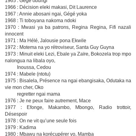
1965 : Gégé obungi
1966 : Décision eleki makasi, Dit Laurence
1967 : Annie abosani ngai, Gégé yoka
1968 : Ti toboyana nakoma ndoki
1970 : Mwasi ya ba patrons, Regina Regina, Fifi nazali
innocent
1971 : Ma Hélé, Jalousie pona Ekwile
1972 : Motema na yo rétroviseur, Santa Guy Guyna
1973 : Minuit eleki Lezi, Ebale ya Zaïre, Bokozela trop mpo
nalongua na libala oyo,
Inoussa, Cedou
1974 : Mabele (ntotu)
1975 : Bisalela, Présence na ngai ebangisaka, Odutaka na
vie mon cher, Oko
regretter ngai mama
1976 : Je ne peux faire autrement, Mace
1977 : Efonge, Makambo, Mbongo, Radio trottoir,
Désespoir
1978 : On ne vit qu’une seule fois
1979 : Kadima
1980 : Mbawu na korécupérer yo, Mamba