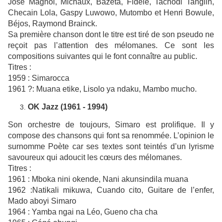
José Magnol, Michaux, Bazeta, Fidèle, Tachodi Tanglin,
Checain Lola, Gaspy Luwowo, Mutombo et Henri Bowule,
Béjos,
Raymond Brainck.
Sa première chanson dont le titre est tiré de son pseudo ne
reçoit pas l’attention des mélomanes. Ce sont les
compositions suivantes qui le font connaître au public.
Titres :
1959 : Simarocca
1961 ?: Muana etike, Lisolo ya ndaku, Mambo mucho.
OK Jazz (1961 - 1994)
Son orchestre de toujours, Simaro est prolifique. Il y
compose des chansons qui font sa renommée. L’opinion le
surnomme Poète car ses textes sont teintés d’un lyrisme
savoureux qui adoucit les cœurs des mélomanes.
Titres :
1961 : Mboka nini okende, Nani akunsindila muana
1962 :Natikali mikuwa, Cuando cito, Guitare de l’enfer,
Mado aboyi Simaro
1964 : Yamba ngai na Léo, Gueno cha cha