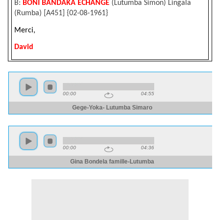
B:
BONI BANDAKA ECHANGÈ
(Lutumba Simon) Lingala
(Rumba) [A451] {02-08-1961}
Merci,
David