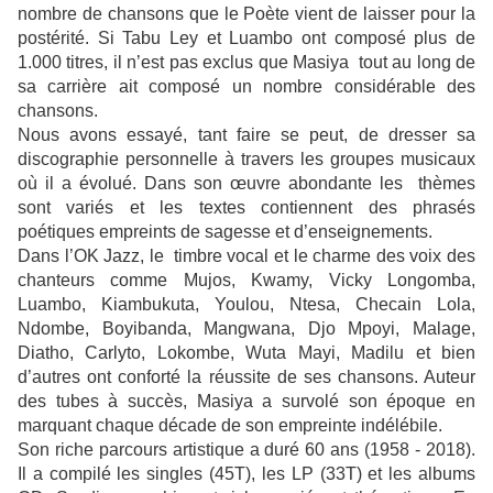
nombre de chansons que le Poète vient de laisser pour la
postérité. Si Tabu Ley et Luambo ont composé plus de
1.000 titres, il n’est pas exclus que Masiya tout au long de
sa carrière ait composé un nombre considérable des
chansons.
Nous avons essayé, tant faire se peut, de dresser sa
discographie personnelle à travers les groupes musicaux
où il a évolué. Dans son œuvre abondante les thèmes
sont variés et les textes contiennent des
phrasés
poétiques empreints de sagesse et d’enseignements.
Dans l’OK Jazz, le timbre vocal et le charme des voix des
chanteurs comme Mujos, Kwamy, Vicky Longomba,
Luambo, Kiambukuta, Youlou, Ntesa, Checain Lola,
Ndombe, Boyibanda, Mangwana, Djo Mpoyi, Malage,
Diatho, Carlyto, Lokombe, Wuta Mayi, Madilu et bien
d’autres ont conforté la réussite de ses chansons. Auteur
des tubes à succès, Masiya a survolé son époque en
marquant chaque décade de son empreinte indélébile.
Son riche parcours artistique a duré 60 ans (1958 - 2018).
Il a compilé les singles (45T), les LP (33T) et les albums