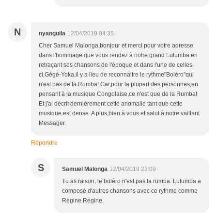
N
nyanguila
12/04/2019 04:35
Cher Samuel Malonga,bonjour et merci pour votre adresse
dans l'hommage que vous rendez à notre grand Lutumba en
retraçant ses chansons de l'époque et dans l'une de celles-
ci,Gégé-Yoka,il y a lieu de reconnaitre le rythme"Boléro"qui
n'est pas de la Rumba! Car,pour la plupart des personnes,en
pensant à la musique Congolaise,ce n'est que de la Rumba!
Et j'ai décrit dernièrement cette anomalie tant que cette
musique est dense. A plus,bien à vous et salut à notre vaillant
Messager.
Répondre
S
Samuel Malonga
12/04/2019 23:09
Tu as raison, le boléro n'est pas la rumba. Lutumba a
composé d'autres chansons avec ce rythme comme
Régine Régine.