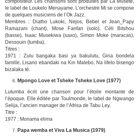
compositeur. Les chansons sont produites par La Musete,
le label de Loukelo Menayame. L’orchestre Mi se compose
de quelques musiciens de l’Ok Jazz.
Membres : Diatho Lukoki, Nejos, Bebel et Jean_Papy
Ramazani (chant), Mose Fanfan (solo), Céli Bitshou
(basse), Isaac Musekiwa (saxo), Simon Moke (maracas),
Dessouin (tumba).
Titres :
1971 : Zulu bangaka basi ya bakulutu, Gina bondela
famille, Lisano ebandaki na Kin Malebo, Na lifelo bisengo
bizalaka té.
Mpongo Love et Tsheke Tsheke Love (1977)
Lutumba écrit une chanson pour l’étoile montante de
l’époque. Elle éditée par Toulmonde, le label de Ngwango
Selija, l’ancien manager de l’Afrisa de Tabu Ley.
Titre :
1977 : Monama elima
Papa wemba et Viva La Musica (1979)