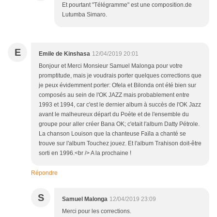
Et pourtant "Télégramme" est une composition.de
Lutumba Simaro.
E
Emile de Kinshasa
12/04/2019 20:01
Bonjour et Merci Monsieur Samuel Malonga pour votre
promptitude, mais je voudrais porter quelques corrections que
je peux évidemment porter: Ofela et Bilonda ont été bien sur
composés au sein de l'OK JAZZ mais probablement entre
1993 et 1994, car c'est le dernier album à succès de l'OK Jazz
avant le malheureux départ du Poète et de l'ensemble du
groupe pour aller créer Bana OK; c'etait l'album Datty Pétrole.
La chanson Louison que la chanteuse Faïla a chanté se
trouve sur l'album Touchez jouez. Et l'album Trahison doit-être
sorti en 1996.<br /> A la prochaine !
Répondre
S
Samuel Malonga
12/04/2019 23:09
Merci pour les corrections.