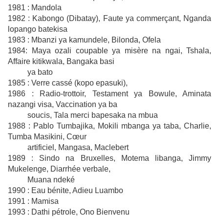
1981 : Mandola
1982 : Kabongo (Dibatay), Faute ya commerçant, Nganda
lopango batekisa
1983 : Mbanzi ya kamundele, Bilonda, Ofela
1984: Maya ozali coupable ya misère na ngai, Tshala,
Affaire kitikwala, Bangaka basi
ya bato
1985 : Verre cassé (kopo epasuki),
1986 : Radio-trottoir, Testament ya Bowule, Aminata
nazangi visa, Vaccination ya ba
soucis, Tala merci bapesaka na mbua
1988 : Pablo Tumbajika, Mokili mbanga ya taba, Charlie,
Tumba Masikini, Cœur
artificiel, Mangasa, Maclebert
1989 : Sindo na Bruxelles, Motema libanga, Jimmy
Mukelenge, Diarrhée verbale,
Muana ndeké
1990 : Eau bénite, Adieu Luambo
1991 : Mamisa
1993 : Dathi pétrole, Ono Bienvenu