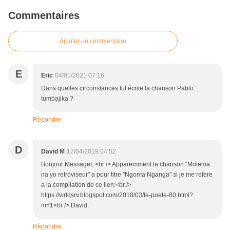
Commentaires
Ajouter un commentaire
E
Eric
04/01/2021 07:16
Dans quelles circonstances fut écrite la chanson Pablo
tumbajika ?
Répondre
D
David M
17/04/2019 04:52
Bonjour Messager, <br /> Apparemment la chanson "Motema
na yo retroviseur" a pour titre "Ngoma Nganga" si je me refere
a la compilation de ce lien:<br />
https://wrldsrv.blogspot.com/2018/03/le-poete-80.html?
m=1<br /> David.
Répondre