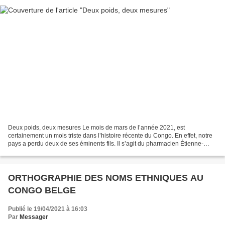
Deux poids, deux mesures Le mois de mars de l’année 2021, est
certainement un mois triste dans l’histoire récente du Congo. En effet, notre
pays a perdu deux de ses éminents fils. Il s’agit du pharmacien Étienne-
Flaubert Batangu Mpesa dit Manadiar et...
ORTHOGRAPHIE DES NOMS ETHNIQUES AU
CONGO BELGE
Publié le 19/04/2021 à 16:03
Par
Messager