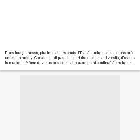
Dans leur jeunesse,.plusieurs futurs chefs d’Etat à quelques exceptions près
ont eu un hobby. Certains pratiquent le sport dans toute sa diversité, d’autres
la musique. Même devenus présidents, beaucoup ont continué à pratiquer
leur passion au grand jour....