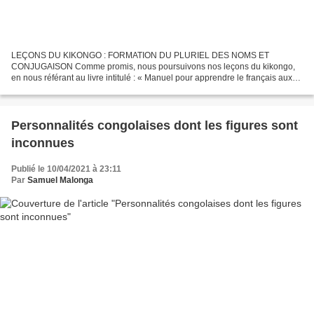
LEÇONS DU KIKONGO : FORMATION DU PLURIEL DES NOMS ET
CONJUGAISON Comme promis, nous poursuivons nos leçons du kikongo,
en nous référant au livre intitulé : « Manuel pour apprendre le français aux
élèves de l’École Primaire congolaise » conçu par la Mission...
Personnalités congolaises dont les figures sont
inconnues
Publié le 10/04/2021 à 23:11
Par
Samuel Malonga