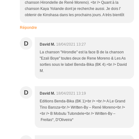
chanson Hirondelle de René Moreno). <br /> Quant à la
chanson Kaya Yolande dont je recherche aussi. Je dois l'
obtenir de Kinshasa dans les prochains jours. A très bientôt
Répondre
D
David M.
18/04/2021 13:27
La chanson "Hirondle" est la face B de la chanson
"Ezali Boye" toutes deux de Rene Moreno & Les As
sorties sous le label Benda-Bika (BK 4).<br /> David
M.
D
David M.
18/04/2021 13:19
Editions Benda-Bika (BK 1)<br /> <br /> A Le Grand
Tino Baroza<br /> Written-By – René Moreno<br />
<br /> B Mobutu Tutondele<br /> Written-By –
Freitas*, D'Oliveira*