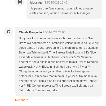
M
Messager
18/04/2021 12:42
Je pense que l'ami commun pourrait nous trouver
cette chanson, version Les As.<br /> Messager
C
Claude Kangudie
16/04/2021 21:03
Bonjour à tous...si mamémoire est bonne, la chanson "Tino
Broza wa boboto" est de l'orchestre Volcan ni beto ba...elle est
sortie dans en 1969-1970 suite à la mort du célèbre guitariste
Baloji wa Tshilumba dit Tino Baroza. Il était cousin à Dr Nico
Kasanda et Mwamba Déchaud...<br /> <br /> Ye Nzambe
eee<br /> Asala biloko binso ooo<br /> Bikoki...<br /> Nzambe
wa bokasi...<br /> Eloko nini otindeli biso liwa ???<br />
Olongola moto na kati ya famille<br /> Atika baninga na
bolozi<br /> Amipesaki mobimba mua ye<br /> Na mosala ya
nzembo<br /> Lokola biso ba leki<br /> Atiki na mawa...<br />
<br /> RD Congo, mboka ya Tino Baroza ezali Libanga ya
Talo...<br /> Claude Kangudie
Répondre