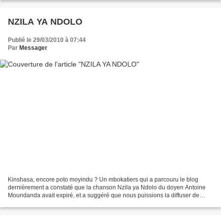
NZILA YA NDOLO
Publié le 29/03/2010 à 07:44
Par
Messager
Kinshasa, encore poto moyindu ? Un mbokatiers qui a parcouru le blog
dernièrement a constaté que la chanson Nzila ya Ndolo du doyen Antoine
Moundanda avait expiré, et a suggéré que nous puissions la diffuser de
nouveau. Une réaction légitime mais qui...