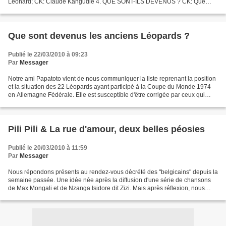
Léonard; CK: Claude Kangudie 4. QUE SONT-ILS DEVENUS ? CK: Que
sont devenus vos anciens coéquipiers de cette épopée africaine ?...
Que sont devenus les anciens Léopards ?
Publié le 22/03/2010 à 09:23
Par
Messager
Notre ami Papatoto vient de nous communiquer la liste reprenant la position
et la situation des 22 Léopards ayant participé à la Coupe du Monde 1974
en Allemagne Fédérale. Elle est susceptible d'être corrigée par ceux qui
détiendraient des renseignements...
Pili Pili & La rue d'amour, deux belles péosies
Publié le 20/03/2010 à 11:59
Par
Messager
Nous répondons présents au rendez-vous décrété des "belgicains" depuis la
semaine passée. Une idée née après la diffusion d'une série de chansons
de Max Mongali et de Nzanga Isidore dit Zizi. Mais après réflexion, nous
avons convenu d'élargir ce rendez-vous...