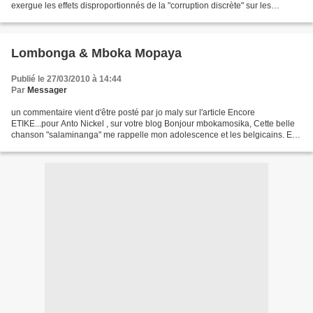
exergue les effets disproportionnés de la "corruption discrète" sur les
pauvres et les conséquences à long terme...
Lombonga & Mboka Mopaya
Publié le 27/03/2010 à 14:44
Par
Messager
un commentaire vient d'être posté par jo maly sur l'article Encore
ETIKE...pour Anto Nickel , sur votre blog Bonjour mbokamosika, Cette belle
chanson "salaminanga" me rappelle mon adolescence et les belgicains. En
l'écoutant, ainsi que les autres titres...