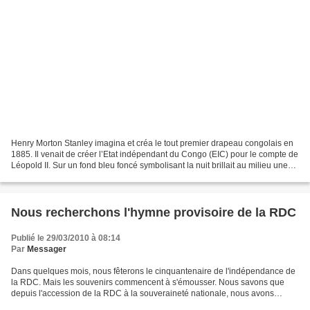
Henry Morton Stanley imagina et créa le tout premier drapeau congolais en
1885. Il venait de créer l’Etat indépendant du Congo (EIC) pour le compte de
Léopold II. Sur un fond bleu foncé symbolisant la nuit brillait au milieu une
grande étoile jaune. Elle...
Nous recherchons l'hymne provisoire de la RDC
Publié le 29/03/2010 à 08:14
Par
Messager
Dans quelques mois, nous fêterons le cinquantenaire de l'indépendance de
la RDC. Mais les souvenirs commencent à s'émousser. Nous savons que
depuis l'accession de la RDC à la souveraineté nationale, nous avons
connu deux hymnes: "Débout congolais", composé...