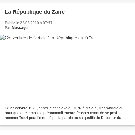
La République du Zaïre
Publié le 23/03/2010 à 07:57
Par
Messager
Le 27 octobre 1971, après le conclave du MPR à N’Sele, Madrandele qui
pour quelque temps se prénommait encore Prosper avant de se post
nommer Tanzi pour l’éternité prit la parole en sa qualité de Directeur du
Bureau politique et porte-parole du parti...