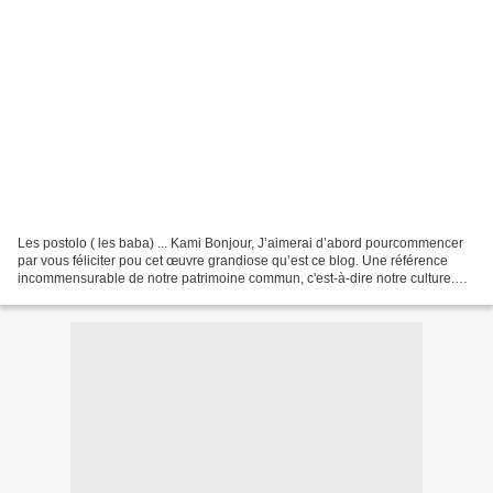
Les postolo ( les baba) ... Kami Bonjour, J’aimerai d’abord pourcommencer
par vous féliciter pou cet œuvre grandiose qu’est ce blog. Une référence
incommensurable de notre patrimoine commun, c'est-à-dire notre culture.
Personnellement je me fais le devoir...