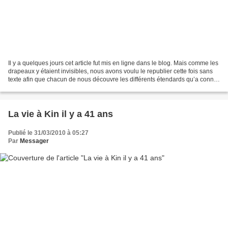
Il y a quelques jours cet article fut mis en ligne dans le blog. Mais comme les
drapeaux y étaient invisibles, nous avons voulu le republier cette fois sans
texte afin que chacun de nous découvre les différents étendards qu’a connu
la RDC. Source: www.lardc.com...
La vie à Kin il y a 41 ans
Publié le 31/03/2010 à 05:27
Par
Messager