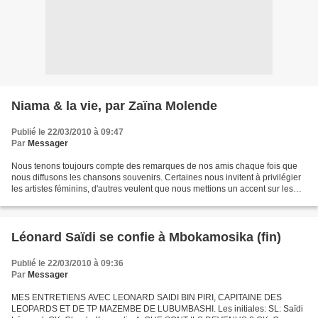
Niama & la vie, par Zaïna Molende
Publié le 22/03/2010 à 09:47
Par
Messager
Nous tenons toujours compte des remarques de nos amis chaque fois que
nous diffusons les chansons souvenirs. Certaines nous invitent à privilégier
les artistes féminins, d'autres veulent que nous mettions un accent sur les
orchestres anonymes qui avaient...
Léonard Saïdi se confie à Mbokamosika (fin)
Publié le 22/03/2010 à 09:36
Par
Messager
MES ENTRETIENS AVEC LEONARD SAIDI BIN PIRI, CAPITAINE DES
LEOPARDS ET DE TP MAZEMBE DE LUBUMBASHI. Les initiales: SL: Saïdi