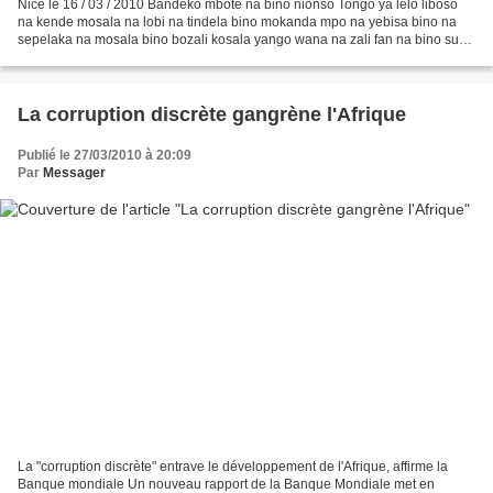
Nice le 16 / 03 / 2010 Bandeko mboté na bino nionso Tongo ya lelo liboso
na kende mosala na lobi na tindela bino mokanda mpo na yebisa bino na
sepelaka na mosala bino bozali kosala yango wana na zali fan na bino suka
té ndelo te pe na beta lisolo na bino...
La corruption discrète gangrène l'Afrique
Publié le 27/03/2010 à 20:09
Par
Messager
La "corruption discrète" entrave le développement de l'Afrique, affirme la
Banque mondiale Un nouveau rapport de la Banque Mondiale met en