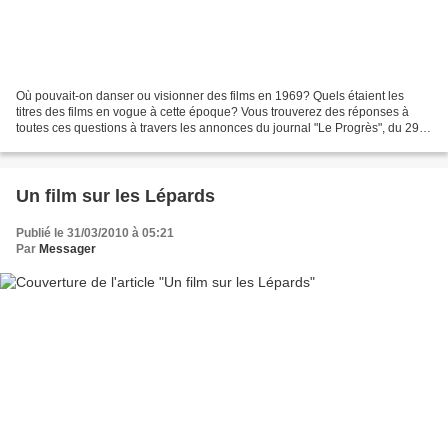
Où pouvait-on danser ou visionner des films en 1969? Quels étaient les
titres des films en vogue à cette époque? Vous trouverez des réponses à
toutes ces questions à travers les annonces du journal "Le Progrès", du 29
au 30 mars 1969, envoyé par notre...
Un film sur les Lépards
Publié le 31/03/2010 à 05:21
Par
Messager