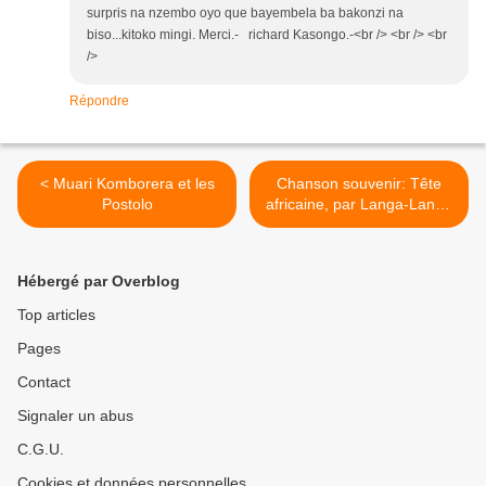
surpris na nzembo oyo que bayembela ba bakonzi na
biso...kitoko mingi. Merci.- richard Kasongo.-<br /> <br /> <br
/>
Répondre
< Muari Komborera et les
Chanson souvenir: Tête
Postolo
africaine, par Langa-Langa
Stars >
Hébergé par Overblog
Top articles
Pages
Contact
Signaler un abus
C.G.U.
Cookies et données personnelles