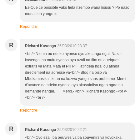
Es-Que ce possible yako tiela nzembo wana lisusu ? Po nazo
mona lien yango te.
Répondre
R
Richard Kasongo
25/03/2010 23:37
<br /> Ntoma ou ndeko nyonso oyo akotanga ngai. Nazali
kosenga na mutu nyonso oyo azali na film ou quelques
extraits ya Mata Mata et Pili Pili , atindela ngai ou atinda
directement na adresse ya<br /> Blog na biso ya
Mbokamosika , kuan na kozwa yango sans probleme. Merci
d'avance na ndeko nyonso oyo akosalalisa ngao ngao na
demande nangai. Merci.- <br /> Richard Kasongo.-<br />
<br /> <br />
Répondre
R
Richard Kasongo
25/03/2010 22:21
<br /> Oyo ezali ba oeuvres ya ba souvenirs ya koyokaka,