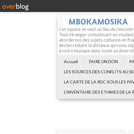
MBOKAMOSIKA
Cet espace se veut un lieu de rencontr
Tout étranger connaissant ou voulant f
aborderons des sujets culturels en fran
devise:réduire la distance qui nous sép
à notre musique dans toute sa diversi
Accueil
FAIRE UN DON
P
LES SOURCES DES CONFLITS AU S
LA CARTE DE LA RDC SOUS LES PA
L'INVENTAIRE DES ETHNIES DE LA 