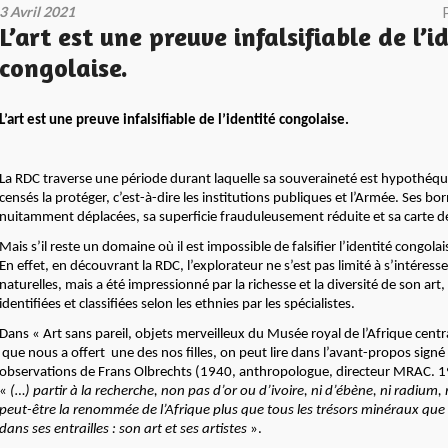
3 Avril 2021
L’art est une preuve infalsifiable de l’i
congolaise.
L’art est une preuve infalsifiable de l’identité congolaise.
La RDC traverse une période durant laquelle sa souveraineté est hypothéqu
censés la protéger, c’est-à-dire les institutions publiques et l’Armée. Ses bo
nuitamment déplacées, sa superficie frauduleusement réduite et sa carte d
Mais s’il reste un domaine où il est impossible de falsifier l’identité congolaise
En effet, en découvrant la RDC, l’explorateur ne s’est pas limité à s’intéress
naturelles, mais a été impressionné par la richesse et la diversité de son ar
identifiées et classifiées selon les ethnies par les spécialistes.
Dans « Art sans pareil, objets merveilleux du Musée royal de l’Afrique centra
que nous a offert une des nos filles, on peut lire dans l’avant-propos signé
observations de Frans Olbrechts (1940, anthropologue, directeur MRAC. 1
«
(…) partir à la recherche, non pas d’or ou d’ivoire, ni d’ébène, ni radium,
peut-être la renommée de l’Afrique plus que tous les trésors minéraux que 
dans ses entrailles : son art et ses artistes
».