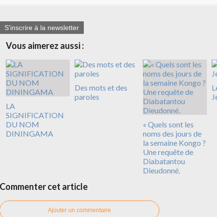
S'inscrire à la newsletter
Vous aimerez aussi :
Des mots et des
L
paroles
J
LA
SIGNIFICATION
DU NOM
« Quels sont les
DININGAMA
noms des jours de
la semaine Kongo ?
Une requête de
Diabatantou
Dieudonné.
Commenter cet article
Ajouter un commentaire