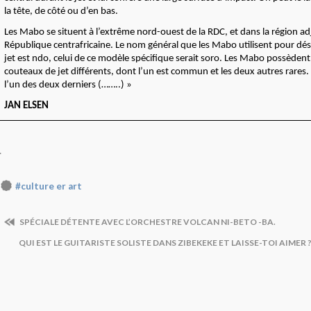
la tête, de côté ou d’en bas.
Les Mabo se situent à l’extrême nord-ouest de la RDC, et dans la région ad
République centrafricaine. Le nom général que les Mabo utilisent pour dés
jet est ndo, celui de ce modèle spécifique serait soro. Les Mabo possèdent
couteaux de jet différents, dont l’un est commun et les deux autres rares.
l’un des deux derniers (……..) »
JAN ELSEN
.
#culture er art
SPÉCIALE DÉTENTE AVEC L’ORCHESTRE VOLCAN NI-BETO -BA.
QUI EST LE GUITARISTE SOLISTE DANS ZIBEKEKE ET LAISSE-TOI AIMER