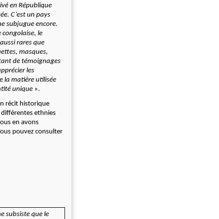
rrivé en République
tée. C’est un pays
 me subjugue encore.
 congolaise, le
 aussi rares que
tuettes, masques,
autant de témoignages
apprécier les
 la matière utilisée
ntité unique
».
n récit historique
 différentes ethnies
 Nous en avons
 Vous pouvez consulter
ne subsiste que le