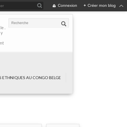
Connexion
+
Créer mon blog
e .
 y
ant
 ETHNIQUES AU CONGO BELGE