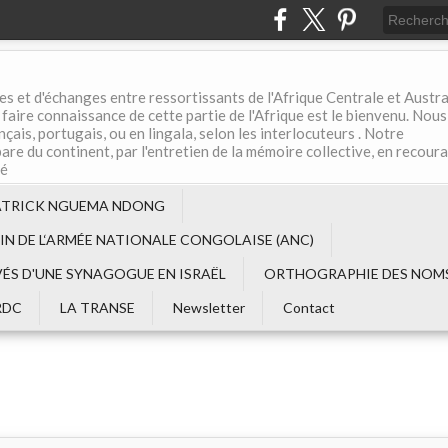
es et d'échanges entre ressortissants de l'Afrique Centrale et Austral
aire connaissance de cette partie de l'Afrique est le bienvenu. Nous
çais, portugais, ou en lingala, selon les interlocuteurs . Notre
are du continent, par l'entretien de la mémoire collective, en recour
té
ATRICK NGUEMA NDONG
EIN DE L‘ARMÉE NATIONALE CONGOLAISE (ANC)
VÉS D'UNE SYNAGOGUE EN ISRAËL
ORTHOGRAPHIE DES NOMS
RDC
LA TRANSE
Newsletter
Contact