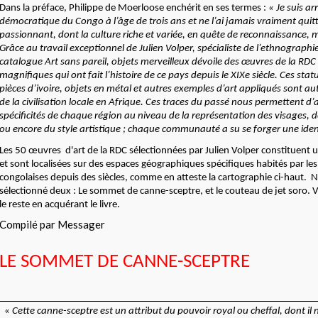
Dans la préface, Philippe de Moerloose enchérit en ses termes :
« Je suis a
démocratique du Congo à l’âge de trois ans et ne l’ai jamais vraiment quit
passionnant, dont la culture riche et variée, en quête de reconnaissance,
Grâce au travail exceptionnel de Julien Volper, spécialiste de l’ethnographie
catalogue Art sans pareil, objets merveilleux dévoile des œuvres de la RDC
magnifiques qui ont fait l’histoire de ce pays depuis le XIXe siècle. Ces sta
pièces d’ivoire, objets en métal et autres exemples d’art appliqués sont 
de la civilisation locale en Afrique. Ces traces du passé nous permettent d’
spécificités de chaque région au niveau de la représentation des visages, de
ou encore du style artistique ; chaque communauté a su se forger une ide
Les 50 œuvres d'art de la RDC sélectionnées par Julien Volper constituent u
et sont localisées sur des espaces géographiques spécifiques habités par les
congolaises depuis des siècles, comme en atteste la cartographie ci-haut.
sélectionné deux : Le sommet de canne-sceptre, et le couteau de jet soro.
le reste en acquérant le livre.
Compilé par Messager
LE SOMMET DE CANNE-SCEPTRE
«
Cette canne-sceptre est un attribut du pouvoir royal ou cheffal, dont il 