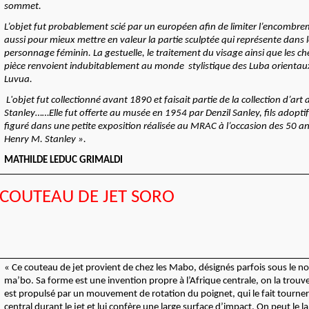
sommet.
L’objet fut probablement scié par un européen afin de limiter l’encombrem
aussi pour mieux mettre en valeur la partie sculptée qui représente dans 
personnage féminin. La gestuelle, le traitement du visage ainsi que les ch
pièce renvoient indubitablement au monde stylistique des Luba orientau
Luvua.
L'objet fut collectionné avant 1890 et faisait partie de la collection d’art
Stanley……Elle fut offerte au musée en 1954 par Denzil Sanley, fils adopti
figuré dans une petite exposition réalisée au MRAC à l’occasion des 50 an
Henry M. Stanley ».
MATHILDE LEDUC GRIMALDI
COUTEAU DE JET SORO
« Ce couteau de jet provient de chez les Mabo, désignés parfois sous le
ma’bo. Sa forme est une invention propre à l’Afrique centrale, on la trouve n
est propulsé par un mouvement de rotation du poignet, qui le fait tourne
central durant le jet et lui confère une large surface d’impact. On peut le 