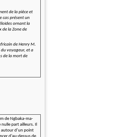
ent de la pièce et
le cas présent un
éloïdes ornant la
x de la Zone de
 africain de Henry M.
f du voyageur, et a
s de la mort de
 nom de Ngbaka-ma-
ulle part ailleurs. Il
r autour d’un point
lancer d’au-dessus de