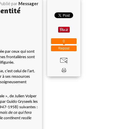
Publié par
Messager
dentité
0
Repost
ée par ceux qui sont
rnes frontalières sont
éfigurée.
, c’est celui de l’art.
er à ses ressources
t, soigneusement
le », de Julien Volper
 par Guido Gryseels les
947-1958) suivantes :
 mais de ce qui fera
le continent recèle