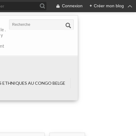
Connexion
+
Créer mon blog
e .
 y
ant
 ETHNIQUES AU CONGO BELGE