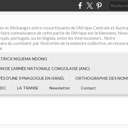
es et d'échanges entre ressortissants de l'Afrique Centrale et Austral
aire connaissance de cette partie de l'Afrique est le bienvenu. Nous
çais, portugais, ou en lingala, selon les interlocuteurs . Notre
are du continent, par l'entretien de la mémoire collective, en recour
té
ATRICK NGUEMA NDONG
EIN DE L‘ARMÉE NATIONALE CONGOLAISE (ANC)
VÉS D'UNE SYNAGOGUE EN ISRAËL
ORTHOGRAPHIE DES NOMS
RDC
LA TRANSE
Newsletter
Contact