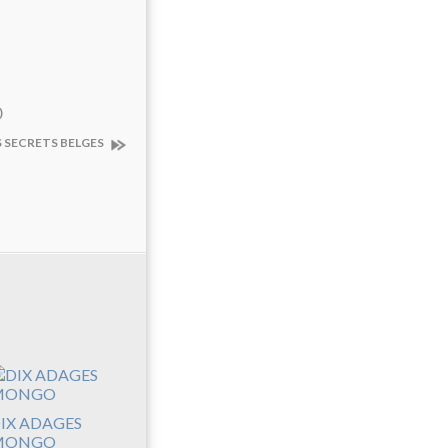
)
 SECRETS BELGES
IX ADAGES
MONGO