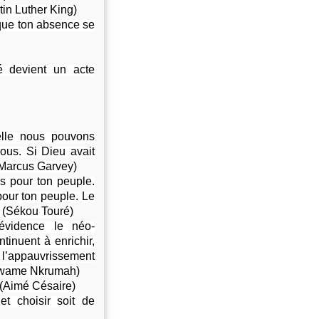
rtin Luther King)
que ton absence se
é devient un acte
elle nous pouvons
ous. Si Dieu avait
 (Marcus Garvey)
is pour ton peuple.
pour ton peuple. Le
i. (Sékou Touré)
évidence le néo-
tinuent à enrichir,
 l’appauvrissement
. (Kwame Nkrumah)
. (Aimé Césaire)
t choisir soit de