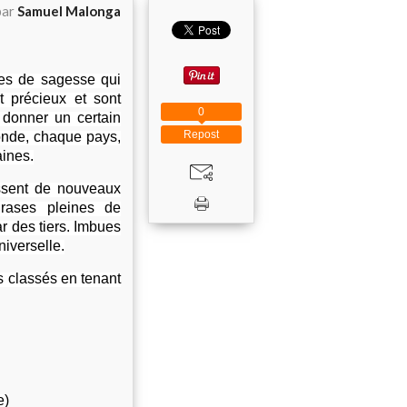
par
Samuel Malonga
les de sagesse qui
nt précieux et sont
0
 donner un certain
Repost
onde, chaque pays,
aines.
issent de nouveaux
rases pleines de
ar des tiers. Imbues
niverselle.
s classés en tenant
e)