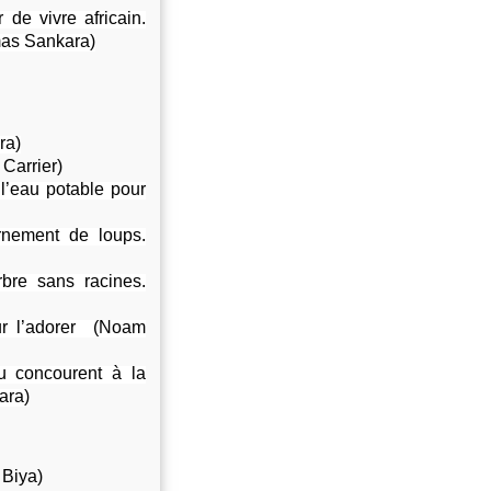
de vivre africain.
omas Sankara)
ra)
Carrier)
 l’eau potable pour
rnement de loups.
bre sans racines.
ur l’adorer (Noam
au concourent à la
ara)
 Biya)