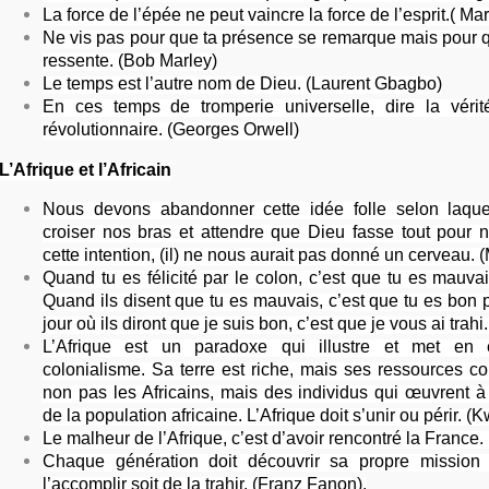
La force de l’épée ne peut vaincre la force de l’esprit.( Ma
Ne vis pas pour que ta présence se remarque mais pour 
ressente. (Bob Marley)
Le temps est l’autre nom de Dieu. (Laurent Gbagbo)
En ces temps de tromperie universelle, dire la vérit
révolutionnaire. (Georges Orwell)
L’Afrique et l’Africain
Nous devons abandonner cette idée folle selon laqu
croiser nos bras et attendre que Dieu fasse tout pour n
cette intention, (il) ne nous aurait pas donné un cerveau.
Quand tu es félicité par le colon, c’est que tu es mauva
Quand ils disent que tu es mauvais, c’est que tu es bon 
jour où ils diront que je suis bon, c’est que je vous ai trah
L’Afrique est un paradoxe qui illustre et met en 
colonialisme. Sa terre est riche, mais ses ressources con
non pas les Africains, mais des individus qui œuvrent à
de la population africaine. L’Afrique doit s’unir ou périr
Le malheur de l’Afrique, c’est d’avoir rencontré la France
Chaque génération doit découvrir sa propre mission e
l’accomplir soit de la trahir. (Franz Fanon).