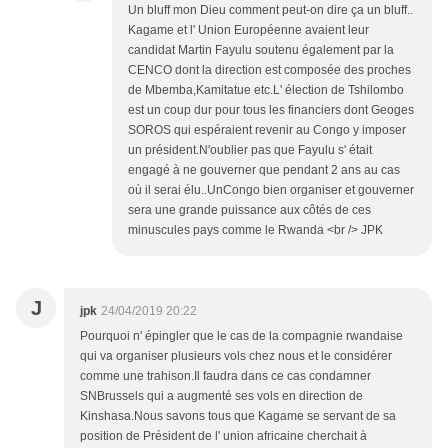
Un bluff mon Dieu comment peut-on dire ça un bluff..
Kagame et l' Union Européenne avaient leur
candidat Martin Fayulu soutenu également par la
CENCO dont la direction est composée des proches
de Mbemba,Kamitatue etc.L' élection de Tshilombo
est un coup dur pour tous les financiers dont Geoges
SOROS qui espéraient revenir au Congo y imposer
un président.N'oublier pas que Fayulu s' était
engagé à ne gouverner que pendant 2 ans au cas
où il serai élu..UnCongo bien organiser et gouverner
sera une grande puissance aux côtés de ces
minuscules pays comme le Rwanda <br /> JPK
J
jpk
24/04/2019 20:22
Pourquoi n' épingler que le cas de la compagnie rwandaise
qui va organiser plusieurs vols chez nous et le considérer
comme une trahison.Il faudra dans ce cas condamner
SNBrussels qui a augmenté ses vols en direction de
Kinshasa.Nous savons tous que Kagame se servant de sa
position de Président de l' union africaine cherchait à