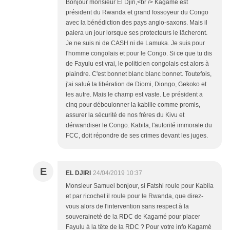
Bonjour monsieur El Djiri,<br /> Kagame est
président du Rwanda et grand fossoyeur du Congo
avec la bénédiction des pays anglo-saxons. Mais il
paiera un jour lorsque ses protecteurs le lâcheront.
Je ne suis ni de CASH ni de Lamuka. Je suis pour
l'homme congolais et pour le Congo. Si ce que tu dis
de Fayulu est vrai, le politicien congolais est alors à
plaindre. C'est bonnet blanc blanc bonnet. Toutefois,
j'ai salué la libération de Diomi, Diongo, Gekoko et
les autre. Mais le champ est vaste. Le président a
cinq pour déboulonner la kabilie comme promis,
assurer la sécurité de nos frères du Kivu et
dérwandiser le Congo. Kabila, l'autorité immorale du
FCC, doit répondre de ses crimes devant les juges.
E
EL DJIRI
24/04/2019 10:37
Monsieur Samuel bonjour, si Fatshi roule pour Kabila
et par ricochet il roule pour le Rwanda, que direz-
vous alors de l'intervention sans respect à la
souveraineté de la RDC de Kagamé pour placer
Fayulu à la tête de la RDC ? Pour votre info Kagamé