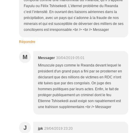
Fayulu ou Félix Tshisekedi. L’éternel problème du Rwanda
c’est l’intensité. En ouvrant des liaisons aériennes dans la
précipitation, avec un pays qui s’adonne à la fraude de nos
minerais et qui est susceptible de déverser des milliers de ses
concitoyens est irresponsable.<br /> <br /> Messager
Répondre
M
Messager
30/04/2019 05:01
Minuscule pays comme le Rwanda devant lequel le
prėsident d'un grand pays a fini par se prosterner en
dėclarant que des nillions de victimes en RDC n'ont
ėtė tuėes que par des congolais. On juge des
hommes politiques par leurs actes. Enfin, le fait de
protėger publiquement un criminel dont le feu
Etienne Tshisekedi avait exigė son rapatriement est
une trahison supplėmentaire.<br /> Messager
J
jpk
29/04/2019 23:20