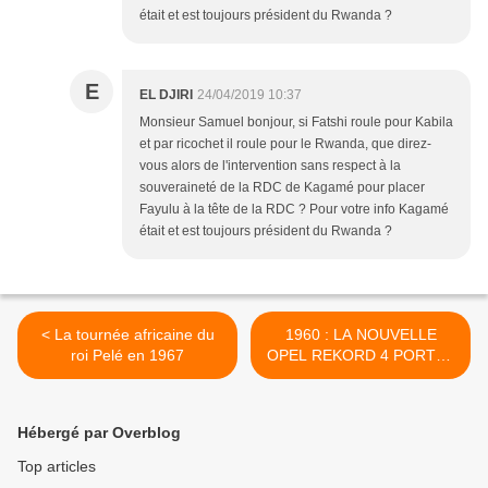
était et est toujours président du Rwanda ?
E
EL DJIRI
24/04/2019 10:37
Monsieur Samuel bonjour, si Fatshi roule pour Kabila
et par ricochet il roule pour le Rwanda, que direz-
vous alors de l'intervention sans respect à la
souveraineté de la RDC de Kagamé pour placer
Fayulu à la tête de la RDC ? Pour votre info Kagamé
était et est toujours président du Rwanda ?
< La tournée africaine du
1960 : LA NOUVELLE
roi Pelé en 1967
OPEL REKORD 4 PORTES
ÉTAIT COMMERCIALISÉE
AU CONGO >
Hébergé par Overblog
Top articles