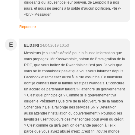
dirigeants qui abusent de leur pouvoir, de Léopold II à nos
jours, et nous ne serons à la solde d’aucun politicien. <br />
<br /> Messager
Répondre
E
EL DJIRI
24/04/2019 10:53
Messieurs je suis très désolé pour la fausse information que
vous propagez. Mr Kashwantale, patron de l'immigration de la
RDC, que vous traitez de Rwandais ne l'est pas. Je vois que
vous ne le connaissez pas et que vous vous informez depuis
Facebook et ramassez aussi à la rue vos infos. Ce monsieur
dont je connais bien la famille n'est pas rwandais. Et conclure
un accord de partenariat faudra t-il attendre un gouvernement
? C'est quel principe ça ? Comme si le gouvernement va
diriger le Président ! Que dire de la réouverture de la maison
Schengen ? De la rallonge des services SN ? Devrait-on
aussi attendre l'installation du gouvernement ? Pourquoi les
fayulistes usent toujours des mensonges pour avoir du crédit
? C'est comme ça qu'à Beni on demande pardon à Felix
parce que vous aviez abusé d'eux .C'est fini, tout le monde