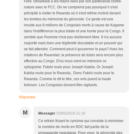
Félix Tshisekedi a les mains liées par son partenariat contre-
nature avec le FCC. On ne comprend pas pourquoi il s'est
précipité à visiter le Rwanda où il s'est même incliné devant
les tombes du mémorial du génocide. Ce geste est une
insulte aux 8 millions de Congolais morts à cause de Kagame
dans l'indifférence la plus totale et une honte pour le Congo. Il
semble que l'homme n'est pas réellement libre. Il n'a aucune
majorité mais bien une légitimité discutable et un pouvoir qui
se fait attendre. Comment peut-il gouverner le pays? Avec les
rotations de Rwandair, la présence de tutsis sera encore plus
effective au Congo. D'où nous vient en mémoire ce
syllogisme: Fatshi roule pour Joseph Kabila. Or Joseph
Kabila roule pour le Rwanda,. Donc Fatshi roule pour le
Rwanda. Comme le dit le titre, ces vols puent la haute
trahison. Les Congolais doivent être vigilants.
Répondre
M
Messager
03/05/2019 21:19
Ce refrain frisant le cynisme qui consiste à minimiser
le nombre de morts en RDC fait partie de la
propagande rwandaise. Pour vous, le génocide des