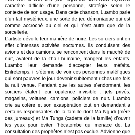
caractère difficile d’une personne, stratégie selon le
contexte de son usage. Dans cette chanson
,
Luambo
parle
d’un
fait mystérieux, une sorte de jeu démoniaque qui est
comme accroché au ciel et qui n’est autre que de la
sorcellerie.
L’artiste dévoile leur manière de nuire. Les sorciers ont en
effet d’intenses activités nocturnes
. I
ls conduisent des
avions et des camions, se rencontrent dans le marché de
nuit, avalent de la chair humaine, mangent les enfants.
Luambo leur demande d’accepter leurs méfaits.
Entretemps, il s’étonne de voir ces personnes maléfiques
qui sont pauvres le jour de
venir subitement
riches une fois
la nuit venue
. Pendant que les autres s’endorment, les
sorciers étalent leur opulence invisible :
jets privés,
magasins, voitures, camions, policiers de nuit.
Luambo
crie sa colère et son exaspération tout en demandant à
certains responsables de la famille
dont
Ma Ngudi (
mèr
e
des jumeaux) et Ma Tunga (cadette de la famille) d’ouvrir
les yeux pour éviter l’hécatombe qui menace de. La
consultation des prophètes n’est pas exclue. Advienne que