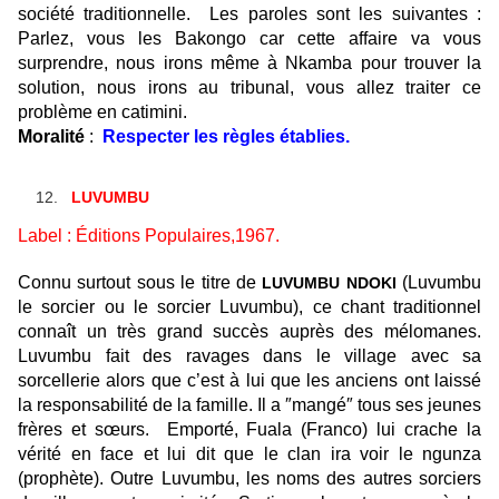
société traditionnelle. Les paroles sont les suivantes :
Parlez, vous les Bakongo car cette affaire va vous
surprendre, nous irons même à Nkamba pour trouver la
solution, nous irons au tribunal, vous allez traiter ce
problème en catimini.
Moralité
:
Respecter les règles établies
.
LUVUM
B
U
Label : Éditions Populaires,
1967.
C
onnu surtout sous le titre de
(Luvumbu
LUVUMBU NDOKI
le sorcier ou le sorcier Luvumbu)
, ce c
hant traditionnel
connaît un très
grand
succès
auprès des mélomanes
.
Luvumbu fait des ravages dans le village avec sa
sorcellerie alors que c’est à lui que les anciens ont laissé
la responsabilité de la famille. Il a ″mangé″ tous ses jeunes
frères et sœurs. Emporté, Fuala (Franco) lui crache la
vérité en face et lui dit que le clan ira voir le ngunza
(prophète). Outre Luvumbu, les noms des autres sorciers