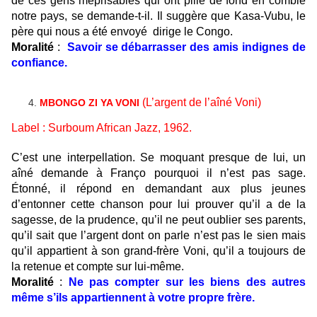
de ces gens méprisables qui ont pillé de fond en comble
notre pays, se demande-t-il. Il suggère que Kasa-Vubu, le
père qui nous a été envoyé dirige le Congo.
Moralité
:
Savoir se débarrasser des amis indignes de
confiance.
(L’argent de l’aîné Voni)
MBONGO ZI YA VONI
Label :
Surboum African Jazz
,
1962.
C’est une interpellation. Se moquant presque de lui, un
aîné demande à Franço pourquoi il n’est pas sage.
Étonné, il répond en demandant aux plus jeunes
d’entonner cette chanson pour lui prouver qu’il a de la
sagesse, de la prudence, qu’il ne peut oublier ses parents,
qu’il sait que l’argent dont on parle n’est pas le sien mais
qu’il
appartient à son grand-frère Voni
, qu’il
a toujours de
la retenue et compte sur
lu
i-même
.
Moralité
:
Ne pas compter sur les biens des autres
même s’ils appartiennent à votre propre frère.