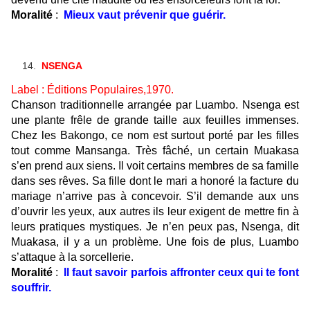
Moralité
:
Mieux vaut prévenir que guérir.
NSENGA
Label : Éditions Populaires,1970.
Chanson traditionnelle arrangée par Luambo. Nsenga est
une plante frêle de grande taille aux feuilles immenses.
Chez les Bakongo
, c
e nom est surtout porté par les filles
tout comme Mansanga. Très fâché, un certain Muakasa
s’en prend aux siens. Il voit certains membres de sa famille
dans ses rêves. Sa fille dont le mari a honoré la facture du
mariage n’arrive pas à concevoir.
S’il demande
a
ux uns
d’ouvrir les yeux, aux autres ils
leur
exigent de mettre fin à
leurs pratiques mystiques. Je n’en peux pas, Nsenga, dit
Muakasa, il y a un problème. Une fois de plus, Luambo
s’attaque à la sorcellerie.
Moralité
:
I
l faut savoir
parfois
affronter ceux qui te font
souffrir.