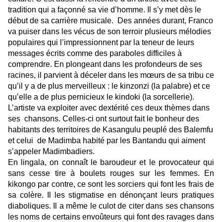
tradition qui a façonné sa vie d’homme. Il s’y met dès le
début de sa carrière musicale. Des années durant, Franco
va puiser dans les vécus de son terroir plusieurs mélodies
populaires qui l’impressionnent par la teneur de leurs
messages écrits comme des paraboles difficiles à
comprendre. En plongeant dans les profondeurs de ses
racines, il parvient à déceler dans les mœurs de sa tribu ce
qu’il y a de plus merveilleux : le kinzonzi (la palabre) et ce
qu’elle a de plus pernicieux le kindoki (la sorcellerie).
L’artiste va exploiter avec dextérité ces deux thèmes dans
ses chansons. Celles-ci ont surtout fait le bonheur des
habitants des territoires de Kasangulu peuplé des Balemfu
et celui de Madimba habité par les Bantandu qui aiment
s’appeler Madimbadiers.
En lingala, on connaît le baroudeur et le provocateur qui
sans cesse tire à boulets rouges sur les femmes. En
kikongo par contre, ce sont les sorciers qui font les frais de
sa colère. Il les stigmatise en dénonçant leurs pratiques
diaboliques. Il a même le culot de citer dans ses chansons
les noms de certains envoûteurs qui font des ravages dans