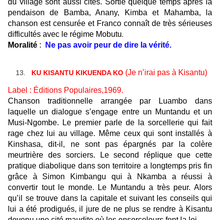
du village sont aussi cités. Sortie quelque temps après la
pendaison de Bamba, Anany, Kimba et Mahamba, la
chanson est censurée et Franco connaît de très sérieuses
difficultés avec le régime Mobutu
.
Moralité
:
Ne pas avoir peur de dire la vérité.
(Je n’irai pas à Kisantu)
KU KISANTU KIKUENDA KO
Label : Éditions Populaires,1969.
Chanson traditionnelle arrangée par Luambo dans
laquelle un dialogue s’engage entre un Muntandu et un
Musi-Ngombe. Le premier parle de la sorcellerie qui fait
rage chez lui au village. Même ceux qui sont installés à
Kinshasa, dit-il, ne sont pas épargnés par la colère
meurtrière des sorciers. Le second réplique que cette
pratique diabolique dans son territoire a longtemps pris fin
grâce à Simon Kimbangu qui à Nkamba a réussi à
convertir tout le monde. Le Muntandu a très peur. Alors
qu’il se trouve dans la capitale et suivant les conseils qui
lui a été prodigué
s
, il jure de ne plus se rendre à Kisantu
devenu une cité maudite où les ensorceleurs font la loi.