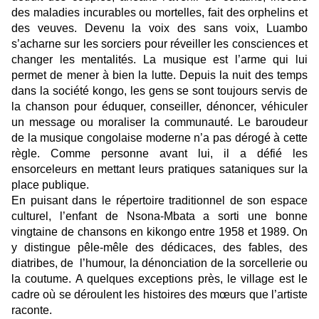
des maladies incurables ou mortelles, fait des orphelins et
des veuves. Devenu la voix des sans voix, Luambo
s’acharne sur les sorciers pour réveiller les consciences et
changer les mentalités. La musique est l’arme qui lui
permet de mener à bien la lutte. Depuis la nuit des temps
dans la société kongo, les gens se sont toujours servis de
la chanson pour éduquer, conseiller, dénoncer, véhiculer
un message ou moraliser la communauté.
Le baroudeur
de la musique congolaise moderne n’a pas dérogé à cette
règle. Comme personne avant lui, il a défié les
ensorceleurs en mettant leurs pratiques sataniques
sur
la
place publique.
En puisant dans le répertoire traditionnel de son espace
culturel, l’enfant de Nsona-Mbata a sorti une bonne
vingtaine de chansons en kikongo entre 1958 et 1989. On
y distingue pêle-mêle des dédicaces, des fables, des
diatribes, de l’humour, la dénonciation de la sorcellerie ou
la coutume. A quelques exceptions près, le village est le
cadre où se déroulent les histoires des mœurs que l’artiste
raconte.