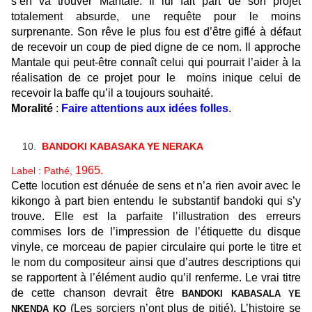
s’en va trouver Mantale. Il lui fait part de son projet
totalement absurde, une requête pour le moins
surprenante. Son rêve le plus fou est d’être giflé à défaut
de recevoir un coup de pied digne de ce nom. Il approche
Mantale qui peut-être connaît celui qui pourrait l’aider à la
réalisation de ce projet pour le moins inique celui de
recevoir la baffe qu’il a toujours souhaité.
Moralité
:
Faire attentions aux idées folles
.
BANDOKI KABASAKA YE NERAKA
1965.
Label : Pathé,
Cette locution est dénuée de sens et n’a rien avoir avec le
kikongo à part bien entendu le substantif bandoki qui s’y
trouve. Elle est la parfaite l’illustration des erreurs
commises lors de l’impression de l’étiquette du disque
vinyle, ce morceau de papier circulaire qui porte le titre et
le nom du compositeur ainsi que d’autres descriptions qui
se rapportent à l’élément audio qu’il renferme. Le vrai titre
de cette chanson devrait être
BANDOKI KABASALA YE
(Les sorciers n’ont plus de pitié). L’histoire se
NKENDA KO