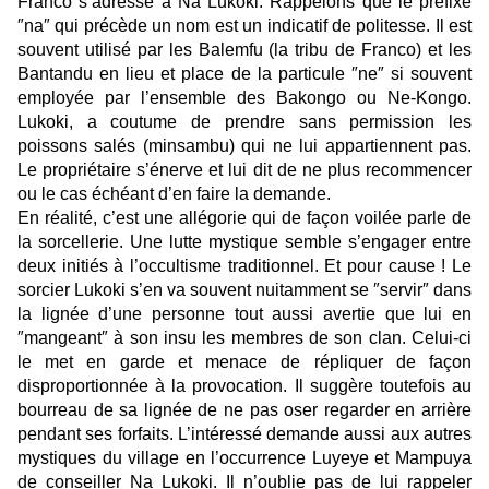
Franco s’adresse à Na Lukoki. Rappelons que le préfixe
″na″
qui précède
un
nom est un indicatif de politesse. Il est
souvent utilisé par les Balemfu (la tribu de Franco) et les
Bantandu en lieu et place de la particule
″
ne″
si
souvent
employée par l’ensemble des Bakongo
ou
Ne-Kongo.
Lukoki, a coutume de prendre sans permission les
poissons salés (minsambu) qui ne lui appartiennent pas.
Le propriétaire s’énerve et lui dit de ne plus recommencer
ou le cas échéant
d’en faire la demande.
En réalité, c’est une allégorie qui de façon voilée parle de
la sorcellerie. Une lutte mystique semble s’engager entre
deux initiés à l’occultisme traditionnel. Et pour cause ! Le
sorcier Lukoki s’en va souvent nuitamment se ″servir″ dans
la lignée d’une personne tout aussi avertie que lui en
″mangeant″ à son insu les membres de son clan. Celui-ci
le met en garde et menace de répliquer de façon
disproportionnée à la provocation. Il suggère toutefois au
bourreau de sa lignée de ne pas oser regarder en arrière
pendant ses forfaits. L’intéressé demande aussi aux autres
mystiques du village en l’occurrence Luyeye et Mampuya
de conseiller Na Lukoki. Il n’oublie pas de lui rappeler