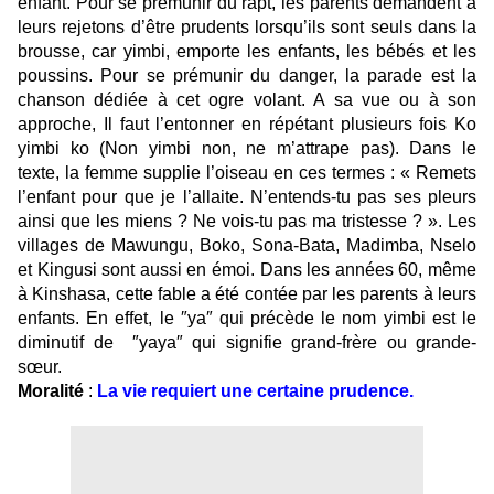
enfant. Pour se prémunir du rapt, les parents demandent à
leurs rejetons d’être prudents lorsqu’ils sont seuls dans la
brousse, car yimbi, emporte les enfants, les bébés et les
poussins. Pour se prémunir du danger, la parade est la
chanson dédiée à cet ogre volant. A sa vue ou à son
approche, Il faut l’entonner en répétant plusieurs fois Ko
yimbi ko (Non yimbi non, ne m’attrape pas). Dans le
texte, la femme supplie l’oiseau en ces termes : « Remets
l’enfant pour que je l’allaite. N’entends-tu pas ses pleurs
ainsi que les miens ? Ne vois-tu pas ma tristesse ? ». Les
villages de Mawungu, Boko, Sona-Bata, Madimba, Nselo
et Kingusi sont aussi en émoi. Dans les années 60, même
à Kinshasa, cette fable a été contée par les parents à leurs
enfants. En effet, le
″
ya
″
qui précède le nom yimbi est le
diminutif de
″
yaya
″
qui signifie
grand-frère ou grande-
sœur.
Moralité
:
La vie requiert une certaine prudence.