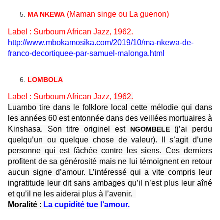
(Maman singe ou La guenon)
MA NKEWA
Label :
Surboum African Jazz, 1962.
http://www.mbokamosika.com/2019/10/ma-nkewa-de-
franco-decortiquee-par-samuel-malonga.html
LOMBOLA
Label : Surboum African Jazz,
1962.
Luambo tire dans le folklore local cette mélodie qui dans
les années 60 est entonnée dans des veillées mortuaires à
Kinshasa. Son titre originel est
(j’ai perdu
NGOMBELE
quelqu’un ou quelque chose de valeur). Il s’agit d’une
personne qui est fâchée contre les siens. Ces derniers
profitent de sa générosité mais ne lui témoignent en retour
aucun signe d’amour. L’intéressé qui a vite compris leur
ingratitude leur dit sans ambages qu’il n’est plus leur aîné
et qu’il ne les aiderai plus à l’avenir.
Moralité
:
La cupidité tue l’amour.