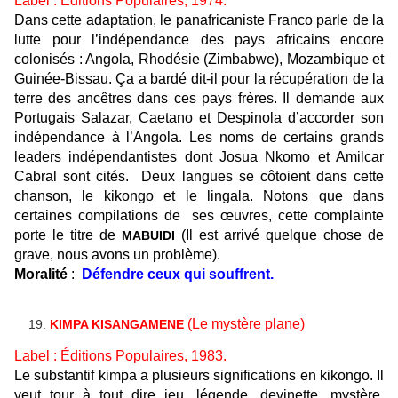
Label : Éditions Populaires, 1974.
Dans cette adaptation, le panafricaniste Franco parle de la
lutte pour l’indépendance des pays africains encore
colonisés : Angola, Rhodésie (Zimbabwe), Mozambique et
Guinée-Bissau. Ça a bardé dit-il pour la récupération de la
terre
des
ancêtres
dans ces pays frères. Il demande aux
Portugais Salazar, Caetano et Despinola d’accorder
son
indépendance à l’Angola. Les noms de certains grands
leaders indépendantistes dont Josua Nkomo et Amilcar
Cabral
sont cités
.
Deux langues se côtoient dans cette
chanson, le kikongo et le lingala. Notons que dans
certaines compilations de ses œuvres, cette
complainte
porte le titre de
(
Il est arrivé quelque chose de
MABUIDI
grave, nous avons un problème).
Moralité
:
Défendre ceux qui souffrent.
(Le mystère plane
)
KIMPA KISANGAMENE
Label : Éditions Populaires, 1983.
Le substantif kimpa a plusieurs significations en kikongo. Il
veut tour à tout dire jeu, légende, devinette, mystère,