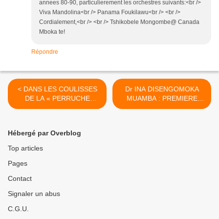
annees 80-90, particulierement les orchestres suivants:<br />
Viva Mandolina<br /> Panama Foukilawu<br /> <br />
Cordialement,<br /> <br /> Tshikobele Mongombe@ Canada
Mboka te!
Répondre
< DANS LES COULISSES
Dr INA DISENGOMOKA
DE LA « PERRUCHE
MUAMBA : PREMIERE
BLEUE » AVEC
PEDIATRE CONGOLAISE >
TUNDANONGA
Hébergé par Overblog
Top articles
Pages
Contact
Signaler un abus
C.G.U.