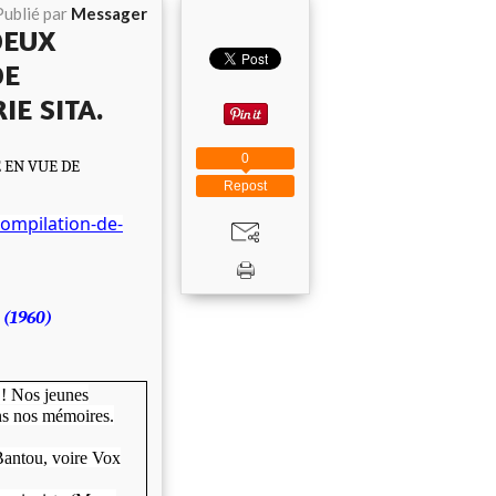
Publié par
Messager
DEUX
DE
IE SITA.
0
É EN VUE DE
Repost
ompilation-de-
 (1960)
 ! Nos jeunes
ns nos mémoires.
antou, voire Vox