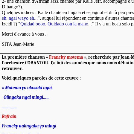
2- une chanson d'African Jazz chantée par Kallé Jeff, accompagné d'
Dibango?).
Quelques indices : Kalle chante en lingala et espagnol et dit à peu près
eh, ngai wayo
eh..
.", auquel lui répondent en continue d'autres chante
Izeidi ?) "
Quidad oooo, Quidado
con la mano
..." Il y a un beau solo p
Merci d'avance à vous .
SITA Jean-Marie
La première chanson «
Francky motema
», recherchée par Jean-M
l’orchestre COBANTOU. Ça fait des années que nous nous débatto
retrouver.
Voici quelques paroles de cette œuvre :
« Motema yo okosaki ngai,
Olingaka ngai mingi……
…………..
Refrain
Francky nalingaka yo mingi