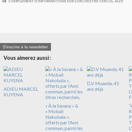
COMPLÉMENT D’INFORMATIONS SUR L’ORCHESTRE CERCUL-JAZZ
S'inscrire à la newsletter
Vous aimerez aussi :
D.V Muanda, 41
ADIEU MARCEL
ans déjà
KUYENA
« À la Savana » &
"
« Mobali
R
Nakobala »,
P
offerts par l’Ami
T
commun, parmi les
L