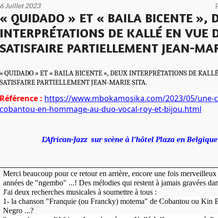
6 Juillet 2023
« QUIDADO » ET « BAILA BICENTE », 
INTERPRÉTATIONS DE KALLÉ EN VUE 
SATISFAIRE PARTIELLEMENT JEAN-MAR
« QUIDADO » ET « BAILA BICENTE », DEUX INTERPRÉTATIONS DE KALL
SATISFAIRE PARTIELLEMENT JEAN-MARIE SITA.
Référence :
https://www.mbokamosika.com/2023/05/une-c
cobantou-en-hommage-au-duo-vocal-roy-et-bijou.html
L’African-Jazz sur scène à l’hôtel Plaza en Belgique
Merci beaucoup pour ce retour en arrière, encore une fois merveilleux
années de "ngembo" ...! Des mélodies qui restent à jamais gravées da
J'ai deux recherches musicales à soumettre à tous :
1- la chanson "Franquie (ou Francky) motema" de Cobantou ou Kin B
Negro ...?