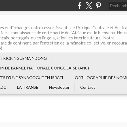
es et d'échanges entre ressortissants de l'Afrique Centrale et Austral
aire connaissance de cette partie de l'Afrique est le bienvenu. Nous
çais, portugais, ou en lingala, selon les interlocuteurs . Notre
are du continent, par l'entretien de la mémoire collective, en recour
té
ATRICK NGUEMA NDONG
EIN DE L‘ARMÉE NATIONALE CONGOLAISE (ANC)
VÉS D'UNE SYNAGOGUE EN ISRAËL
ORTHOGRAPHIE DES NOMS
RDC
LA TRANSE
Newsletter
Contact