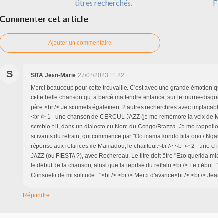
titres recherchés.
F
Commenter cet article
Ajouter un commentaire
S
SITA Jean-Marie
27/07/2023 11:22
Merci beaucoup pour cette trouvaille. C'est avec une grande émotion qu
cette belle chanson qui a bercé ma tendre enfance, sur le tourne-disq
père.<br /> Je soumets également 2 autres recherchres avec implacable
<br /> 1 - une chanson de CERCUL JAZZ (je me remémore la voix de 
semble-t-il, dans un dialecte du Nord du Congo/Brazza. Je me rappell
suivants du refrain, qui commence par "Oo mama kondo bila ooo / Ngai 
réponse aux relances de Mamadou, le chanteur.<br /> <br /> 2 - une
JAZZ (ou FIESTA ?), avec Rochereau. Le titre doit-être "Ezo querida mi
le début de la chanson, ainsi que la reprise du refrain.<br /> Le début :
Consuelo de mi solitude..."<br /> <br /> Merci d'avance<br /> <br /> Je
Répondre