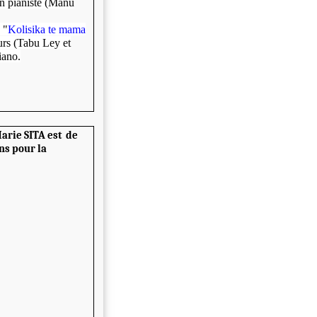
un pianiste (Manu
 "
Kolisika te mama
urs (Tabu Ley et
iano.
arie SITA est de
ns pour la