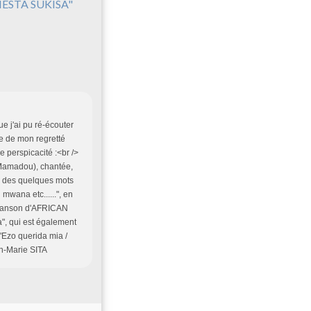
IESTA SUKISA"
e j'ai pu ré-écouter
ue de mon regretté
 perspicacité :<br />
Mamadou), chantée,
e des quelques mots
mwana etc......", en
 chanson d'AFRICAN
a", qui est également
 "Ezo querida mia /
an-Marie SITA