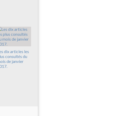
es dix articles les
lus consultés du
ois de janvier
017.