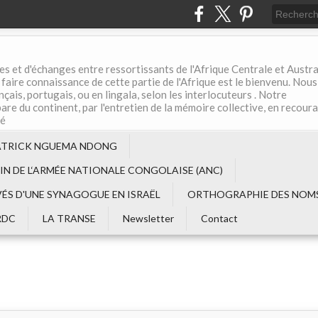
es et d'échanges entre ressortissants de l'Afrique Centrale et Austral
aire connaissance de cette partie de l'Afrique est le bienvenu. Nous
çais, portugais, ou en lingala, selon les interlocuteurs . Notre
are du continent, par l'entretien de la mémoire collective, en recour
té
ATRICK NGUEMA NDONG
EIN DE L‘ARMÉE NATIONALE CONGOLAISE (ANC)
VÉS D'UNE SYNAGOGUE EN ISRAËL
ORTHOGRAPHIE DES NOMS
RDC
LA TRANSE
Newsletter
Contact