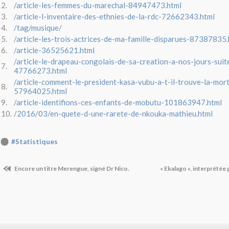
2.
/article-les-femmes-du-marechal-84947473.html
3.
/article-l-inventaire-des-ethnies-de-la-rdc-72662343.html
4.
/tag/musique/
5.
/article-les-trois-actrices-de-ma-famille-disparues-87387835.
6.
/article-36525621.html
/article-le-drapeau-congolais-de-sa-creation-a-nos-jours-suit
7.
47766273.html
/article-comment-le-president-kasa-vubu-a-t-il-trouve-la-mor
8.
57964025.html
9.
/article-identifions-ces-enfants-de-mobutu-101863947.html
10.
/2016/03/en-quete-d-une-rarete-de-nkouka-mathieu.html
#Statistiques
Encore un titre Merengue, signé Dr Nico.
« Ekalago », interprétée