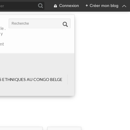
Connexion
+
Créer mon blog
e .
 y
ant
 ETHNIQUES AU CONGO BELGE