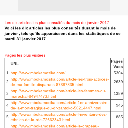
Les dix articles les plus consultés du mois de janvier 2017.
Voici les dix articles les plus consultés durant le mois de
janvier , tels qu’ils apparaissent dans les statistiques de ce
mardi 31 janvier 2017.
Pages les plus visitées
Pages
URL
Vues
1
http://www.mbokamosika.com/
5304
http://www.mbokamosika.com/article-les-trois-actrices-
2
2639
de-ma-famille-disparues-87387835.html
http://www.mbokamosika.com/article-les-femmes-du-
3
1389
marechal-84947473.html
http://www.mbokamosika.com/article-1er-anniversaire-
4
945
de-la-mort-tragique-du-dr-zantoko-56214447.html
http://www.mbokamosika.com/article-l-inventaire-des-
5
885
ethnies-de-la-rdc-72662343.html
http://www.mbokamosika.com/article-le-drapeau-