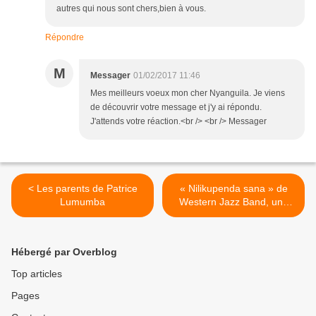
autres qui nous sont chers,bien à vous.
Répondre
M
Messager
01/02/2017 11:46
Mes meilleurs voeux mon cher Nyanguila. Je viens
de découvrir votre message et j'y ai répondu.
J'attends votre réaction.<br /> <br /> Messager
< Les parents de Patrice
« Nilikupenda sana » de
Lumumba
Western Jazz Band, une
interprétation de «Ngai
Robin mawa» de Los Angel,
envoyée par Pouko de la
Hébergé par Overblog
RCA. >
Top articles
Pages