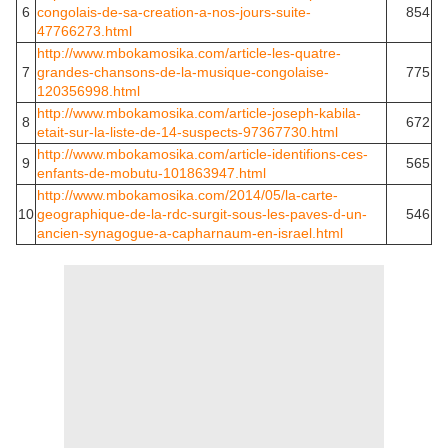
6
congolais-de-sa-creation-a-nos-jours-suite-
854
47766273.html
http://www.mbokamosika.com/article-les-quatre-
7
grandes-chansons-de-la-musique-congolaise-
775
120356998.html
http://www.mbokamosika.com/article-joseph-kabila-
8
672
etait-sur-la-liste-de-14-suspects-97367730.html
http://www.mbokamosika.com/article-identifions-ces-
9
565
enfants-de-mobutu-101863947.html
http://www.mbokamosika.com/2014/05/la-carte-
10
geographique-de-la-rdc-surgit-sous-les-paves-d-un-
546
ancien-synagogue-a-capharnaum-en-israel.html