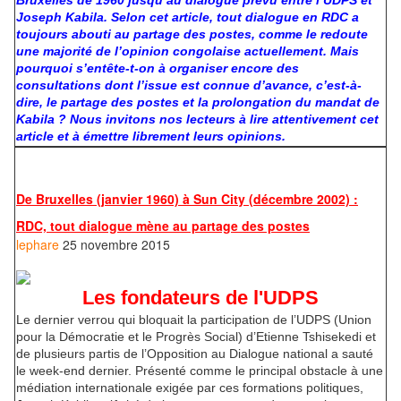
Bruxelles de 1960 jusqu’au dialogue prévu entre l’UDPS et
Joseph Kabila. Selon cet article, tout dialogue en RDC a
toujours abouti au partage des postes, comme le redoute
une majorité de l’opinion congolaise actuellement. Mais
pourquoi s’entête-t-on à organiser encore des
consultations dont l’issue est connue d’avance, c’est-à-
dire, le partage des postes et la prolongation du mandat de
Kabila ? Nous invitons nos lecteurs à lire attentivement cet
article et à émettre librement leurs opinions.
De Bruxelles (janvier 1960) à Sun City (décembre 2002) :
RDC, tout dialogue mène au partage des postes
lephare
25 novembre 2015
Les fondateurs de l'UDPS
Le dernier verrou qui bloquait la participation de l’UDPS (Union
pour la Démocratie et le Progrès Social) d’Etienne Tshisekedi et
de plusieurs partis de l’Opposition au Dialogue national a sauté
le week-end dernier. Présenté comme le principal obstacle à une
médiation internationale exigée par ces formations politiques,