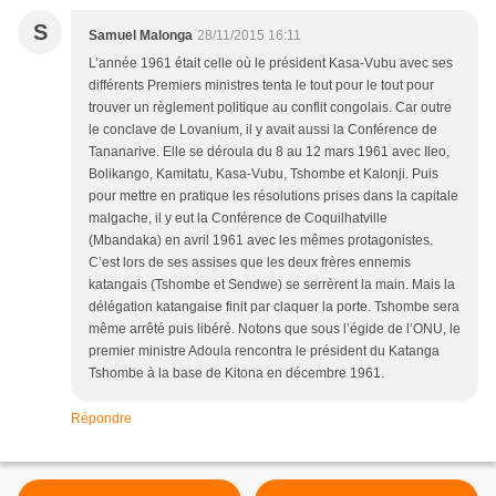
S
Samuel Malonga
28/11/2015 16:11
L’année 1961 était celle où le président Kasa-Vubu avec ses
différents Premiers ministres tenta le tout pour le tout pour
trouver un règlement politique au conflit congolais. Car outre
le conclave de Lovanium, il y avait aussi la Conférence de
Tananarive. Elle se déroula du 8 au 12 mars 1961 avec Ileo,
Bolikango, Kamitatu, Kasa-Vubu, Tshombe et Kalonji. Puis
pour mettre en pratique les résolutions prises dans la capitale
malgache, il y eut la Conférence de Coquilhatville
(Mbandaka) en avril 1961 avec les mêmes protagonistes.
C’est lors de ses assises que les deux frères ennemis
katangais (Tshombe et Sendwe) se serrèrent la main. Mais la
délégation katangaise finit par claquer la porte. Tshombe sera
même arrêté puis libéré. Notons que sous l’égide de l’ONU, le
premier ministre Adoula rencontra le président du Katanga
Tshombe à la base de Kitona en décembre 1961.
Répondre