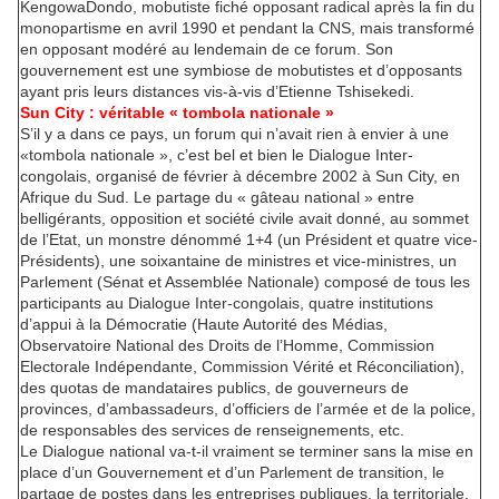
KengowaDondo, mobutiste fiché opposant radical après la fin du
monopartisme en avril 1990 et pendant la CNS, mais transformé
en opposant modéré au lendemain de ce forum. Son
gouvernement est une symbiose de mobutistes et d’opposants
ayant pris leurs distances vis-à-vis d’Etienne Tshisekedi.
Sun City : véritable « tombola nationale »
S’il y a dans ce pays, un forum qui n’avait rien à envier à une
«tombola nationale », c’est bel et bien le Dialogue Inter-
congolais, organisé de février à décembre 2002 à Sun City, en
Afrique du Sud. Le partage du « gâteau national » entre
belligérants, opposition et société civile avait donné, au sommet
de l’Etat, un monstre dénommé 1+4 (un Président et quatre vice-
Présidents), une soixantaine de ministres et vice-ministres, un
Parlement (Sénat et Assemblée Nationale) composé de tous les
participants au Dialogue Inter-congolais, quatre institutions
d’appui à la Démocratie (Haute Autorité des Médias,
Observatoire National des Droits de l’Homme, Commission
Electorale Indépendante, Commission Vérité et Réconciliation),
des quotas de mandataires publics, de gouverneurs de
provinces, d’ambassadeurs, d’officiers de l’armée et de la police,
de responsables des services de renseignements, etc.
Le Dialogue national va-t-il vraiment se terminer sans la mise en
place d’un Gouvernement et d’un Parlement de transition, le
partage de postes dans les entreprises publiques, la territoriale,