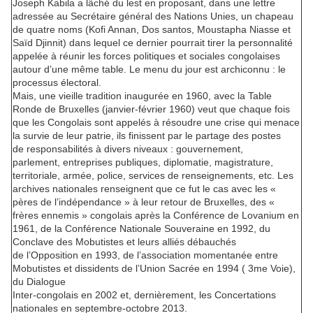
Joseph Kabila a lâché du lest en proposant, dans une lettre
adressée au Secrétaire général des Nations Unies, un chapeau
de quatre noms (Kofi Annan, Dos santos, Moustapha Niasse et
Saïd Djinnit) dans lequel ce dernier pourrait tirer la personnalité
appelée à réunir les forces politiques et sociales congolaises
autour d’une même table. Le menu du jour est archiconnu : le
processus électoral.
Mais, une vieille tradition inaugurée en 1960, avec la Table
Ronde de Bruxelles (janvier-février 1960) veut que chaque fois
que les Congolais sont appelés à résoudre une crise qui menace
la survie de leur patrie, ils finissent par le partage des postes
de responsabilités à divers niveaux : gouvernement,
parlement, entreprises publiques, diplomatie, magistrature,
territoriale, armée, police, services de renseignements, etc. Les
archives nationales renseignent que ce fut le cas avec les «
pères de l’indépendance » à leur retour de Bruxelles, des «
frères ennemis » congolais après la Conférence de Lovanium en
1961, de la Conférence Nationale Souveraine en 1992, du
Conclave des Mobutistes et leurs alliés débauchés
de l’Opposition en 1993, de l’association momentanée entre
Mobutistes et dissidents de l’Union Sacrée en 1994 ( 3me Voie),
du Dialogue
Inter-congolais en 2002 et, dernièrement, les Concertations
nationales en septembre-octobre 2013.