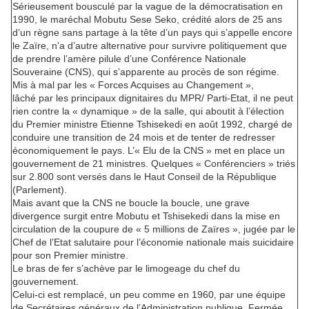
Sérieusement bousculé par la vague de la démocratisation en
1990, le maréchal Mobutu Sese Seko, crédité alors de 25 ans
d’un règne sans partage à la tête d’un pays qui s’appelle encore
le Zaïre, n’a d’autre alternative pour survivre politiquement que
de prendre l’amère pilule d’une Conférence Nationale
Souveraine (CNS), qui s’apparente au procès de son régime.
Mis à mal par les « Forces Acquises au Changement »,
lâché par les principaux dignitaires du MPR/ Parti-Etat, il ne peut
rien contre la « dynamique » de la salle, qui aboutit à l’élection
du Premier ministre Etienne Tshisekedi en août 1992, chargé de
conduire une transition de 24 mois et de tenter de redresser
économiquement le pays. L’« Elu de la CNS » met en place un
gouvernement de 21 ministres. Quelques « Conférenciers » triés
sur 2.800 sont versés dans le Haut Conseil de la République
(Parlement).
Mais avant que la CNS ne boucle la boucle, une grave
divergence surgit entre Mobutu et Tshisekedi dans la mise en
circulation de la coupure de « 5 millions de Zaïres », jugée par le
Chef de l’Etat salutaire pour l’économie nationale mais suicidaire
pour son Premier ministre.
Le bras de fer s’achève par le limogeage du chef du
gouvernement.
Celui-ci est remplacé, un peu comme en 1960, par une équipe
de Secrétaires généraux de l’Administration publique. Fermée