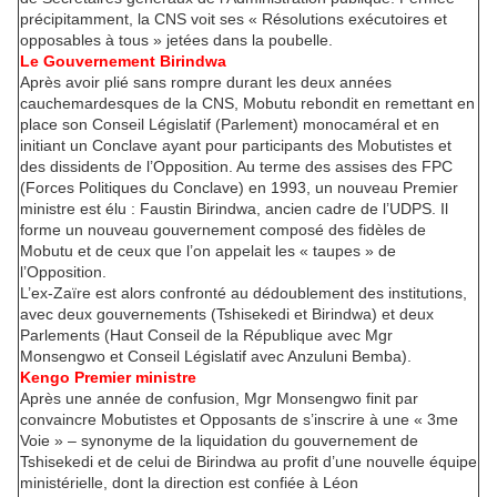
précipitamment, la CNS voit ses « Résolutions exécutoires et
opposables à tous » jetées dans la poubelle.
Le Gouvernement Birindwa
Après avoir plié sans rompre durant les deux années
cauchemardesques de la CNS, Mobutu rebondit en remettant en
place son Conseil Législatif (Parlement) monocaméral et en
initiant un Conclave ayant pour participants des Mobutistes et
des dissidents de l’Opposition. Au terme des assises des FPC
(Forces Politiques du Conclave) en 1993, un nouveau Premier
ministre est élu : Faustin Birindwa, ancien cadre de l’UDPS. Il
forme un nouveau gouvernement composé des fidèles de
Mobutu et de ceux que l’on appelait les « taupes » de
l’Opposition.
L’ex-Zaïre est alors confronté au dédoublement des institutions,
avec deux gouvernements (Tshisekedi et Birindwa) et deux
Parlements (Haut Conseil de la République avec Mgr
Monsengwo et Conseil Législatif avec Anzuluni Bemba).
Kengo Premier ministre
Après une année de confusion, Mgr Monsengwo finit par
convaincre Mobutistes et Opposants de s’inscrire à une « 3me
Voie » – synonyme de la liquidation du gouvernement de
Tshisekedi et de celui de Birindwa au profit d’une nouvelle équipe
ministérielle, dont la direction est confiée à Léon