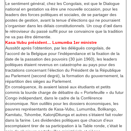
Le sentiment général, chez les Congolais, est que le Dialogue
national en gestation va être une nouvelle occasion, pour les
leaders des forces politiques et sociales, de se partager des
postes de gestion, avant la tenue d’élections qui ne pourraient
s’organiser dans les délais constitutionnels. Un coup d’œil dans
le rétroviseur du passé suffit pour se convaincre que la tradition
ne va pas être démentie.
Kasa-Vubu président… Lumumba 1er ministre
Aussitôt après l’obtention, par les délégués congolais, de
l’accord de la Belgique pour l’indépendance et la fixation de la
date de la passation des pouvoirs (30 juin 1960), les leaders
politiques étaient revenus en catastrophe au pays pour des
tractations concernant l’élection du Président de la République
au Parlement (second degré), la formation du gouvernement, la
répartition des sièges au Parlement.
En conséquence, ils avaient laissé aux étudiants et petits
commis la lourde charge de débattre du « Portefeuille » du futur
Congo indépendant, dans le cadre de la Conférence
économique. Non outillés pour les dossiers économiques, les
pauvres représentants de Kasa-Vubu, Lumumba, Bolikango,
Kamitatu, Tshombe, KalonjiDitunga et autres s’étaient fait rouler
dans la farine. Les dividendes politiques que chacun d’eux
escomptaient tirer de sa participation à la Table ronde, c’était le