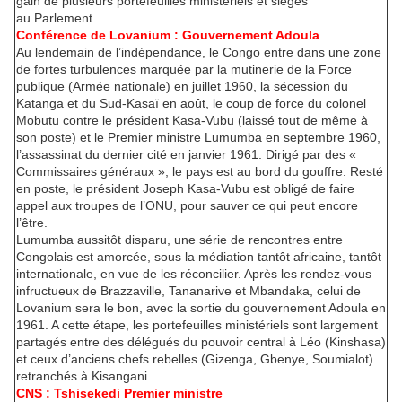
gain de plusieurs portefeuilles ministériels et sièges
au Parlement.
Conférence de Lovanium : Gouvernement Adoula
Au lendemain de l’indépendance, le Congo entre dans une zone
de fortes turbulences marquée par la mutinerie de la Force
publique (Armée nationale) en juillet 1960, la sécession du
Katanga et du Sud-Kasaï en août, le coup de force du colonel
Mobutu contre le président Kasa-Vubu (laissé tout de même à
son poste) et le Premier ministre Lumumba en septembre 1960,
l’assassinat du dernier cité en janvier 1961. Dirigé par des «
Commissaires généraux », le pays est au bord du gouffre. Resté
en poste, le président Joseph Kasa-Vubu est obligé de faire
appel aux troupes de l’ONU, pour sauver ce qui peut encore
l’être.
Lumumba aussitôt disparu, une série de rencontres entre
Congolais est amorcée, sous la médiation tantôt africaine, tantôt
internationale, en vue de les réconcilier. Après les rendez-vous
infructueux de Brazzaville, Tananarive et Mbandaka, celui de
Lovanium sera le bon, avec la sortie du gouvernement Adoula en
1961. A cette étape, les portefeuilles ministériels sont largement
partagés entre des délégués du pouvoir central à Léo (Kinshasa)
et ceux d’anciens chefs rebelles (Gizenga, Gbenye, Soumialot)
retranchés à Kisangani.
CNS : Tshisekedi Premier ministre